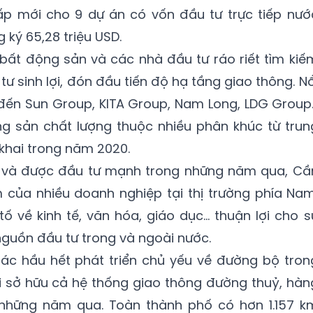
cấp mới cho 9 dự án có vốn đầu tư trực tiếp nướ
 ký 65,28 triệu USD.
 bất động sản và các nhà đầu tư ráo riết tìm kiế
 sinh lợi, đón đầu tiến độ hạ tầng giao thông. Nổ
 đến Sun Group, KITA Group, Nam Long, LDG Group..
ng sản chất lượng thuộc nhiều phân khúc từ trun
 khai trong năm 2020.
L và được đầu tư mạnh trong những năm qua, Cầ
của nhiều doanh nghiệp tại thị trường phía Nam
ố về kinh tế, văn hóa, giáo dục... thuận lợi cho s
t nguồn đầu tư trong và ngoài nước.
ác hầu hết phát triển chủ yếu về đường bộ tron
ại sở hữu cả hệ thống giao thông đường thuỷ, hàn
 những năm qua. Toàn thành phố có hơn 1.157 k