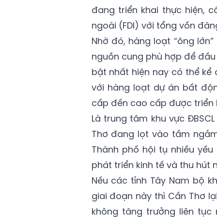
đang triển khai thực hiện, 
ngoài (FDI) với tổng vốn đăng
Nhờ đó, hàng loạt “ông lớn”
nguồn cung phù hợp để đầu tư
bật nhất hiện nay có thể kể
với hàng loạt dự án bất độ
cấp đến cao cấp được triển
Là trung tâm khu vực ĐBSC
Thơ đang lọt vào tầm ngắm 
Thành phố hội tụ nhiều yếu t
phát triển kinh tế và thu hú
Nếu các tỉnh Tây Nam bộ kh
giai đoạn này thì Cần Thơ l
không tăng trưởng liên tục