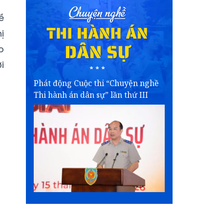
ề
ị
o
i
Phát động Cuộc thi “Chuyện nghề
Thi hành án dân sự” lần thứ III