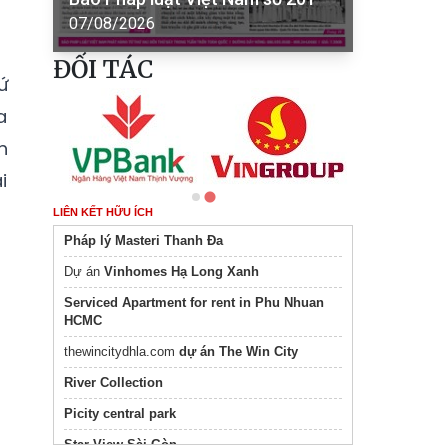
07/08/2026
ĐỐI TÁC
ứ
a
h
i
LIÊN KẾT HỮU ÍCH
Pháp lý Masteri Thanh Đa
Dự án
Vinhomes Hạ Long Xanh
Serviced Apartment for rent in Phu Nhuan
HCMC
thewincitydhla.com
dự án The Win City
River Collection
Picity central park
Star View Sài Gòn