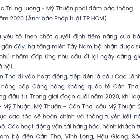
ốc Trung Lương - Mỹ Thuận phải đảm bảo thông
năm 2020 (Ảnh: báo Pháp Luật TP HCM)
à yếu tố then chốt quyết định tiềm năng của bấ
 gần đây, hạ tầng miền Tây Nam bộ nhận được s
 phủ nhằm đáp ứng nhu cầu đi lại ngày càng gi
 hội.
n Thơ đi vào hoạt động, tiếp đến là cầu Cao Lãnh
nâng cấp Cảng hàng không quốc tế Cần Thơ,..
g đầu tư. Trong giai đoạn cuối năm 2020, khi loạ
- Mỹ Thuận, Mỹ Thuận - Cần Thơ, cầu Mỹ Thuận 2
rục cao tốc sẽ hoàn chỉnh và thông tuyến kết nố
ộ. Các hoạt động vận tải hàng hóa, hành khách t
am bộ đến Cần Thơ, Vĩnh Long, Hậu Giang, Só