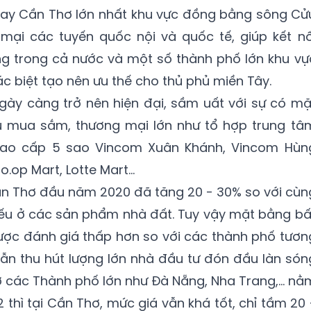
bay Cần Thơ lớn nhất khu vực đồng bằng sông Cử
 mại các tuyến quốc nội và quốc tế, giúp kết nố
ng trong cả nước và một số thành phố lớn khu vự
c biệt tạo nên ưu thế cho thủ phủ miền Tây.
gày càng trở nên hiện đại, sầm uất với sự có mặ
hu mua sắm, thương mại lớn như tổ hợp trung tâ
cao cấp 5 sao Vincom Xuân Khánh, Vincom Hùn
.op Mart, Lotte Mart...
Cần Thơ đầu năm 2020 đã tăng 20 - 30% so với cùn
yếu ở các sản phẩm nhà đất. Tuy vậy mặt bằng bấ
ược đánh giá thấp hơn so với các thành phố tươn
ẫn thu hút lượng lớn nhà đầu tư đón đầu làn són
ở các Thành phố lớn như Đà Nẵng, Nha Trang,… nằ
thì tại Cần Thơ, mức giá vẫn khá tốt, chỉ tầm 20 