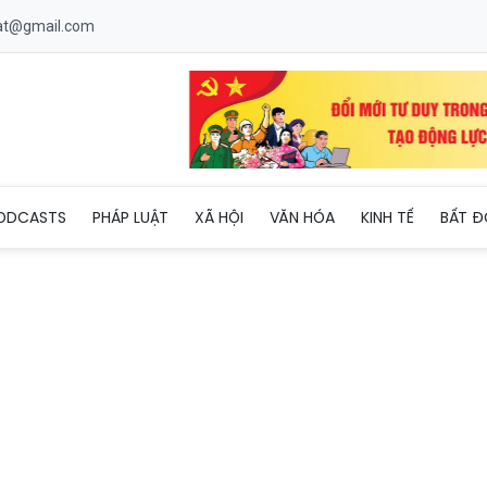
uat@gmail.com
CL tăng giá nhờ cao tốc Trung Lương - Mỹ Thuận thông tuyến c
ODCASTS
PHÁP LUẬT
XÃ HỘI
VĂN HÓA
KINH TẾ
BẤT Đ