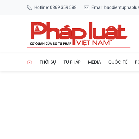
Hotline: 0869 359 588
Email: baodientuphapl
Trang chủ Bất động sản ĐBS
THỜI SỰ
TƯ PHÁP
MEDIA
QUỐC TẾ
P