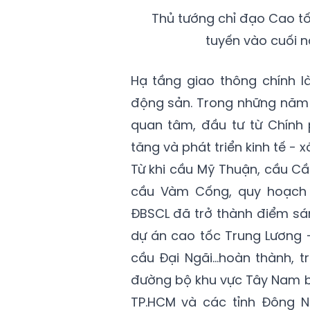
Thủ tướng chỉ đạo Cao t
tuyến vào cuối 
Hạ tầng giao thông chính l
động sản. Trong những năm
quan tâm, đầu tư từ Chính
tăng và phát triển kinh tế - xã
Từ khi cầu Mỹ Thuận, cầu Cầ
cầu Vàm Cống, quy hoạch 
ĐBSCL đã trở thành điểm sán
dự án cao tốc Trung Lương 
cầu Đại Ngãi…hoàn thành, t
đường bộ khu vực Tây Nam b
TP.HCM và các tỉnh Đông N