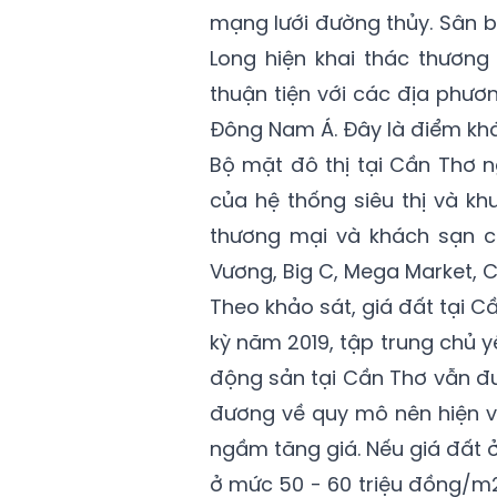
mạng lưới đường thủy. Sân 
Long hiện khai thác thương
thuận tiện với các địa phươ
Đông Nam Á. Đây là điểm khá
Bộ mặt đô thị tại Cần Thơ n
của hệ thống siêu thị và k
thương mại và khách sạn 
Vương, Big C, Mega Market, Co
Theo khảo sát, giá đất tại 
kỳ năm 2019, tập trung chủ 
động sản tại Cần Thơ vẫn đ
đương về quy mô nên hiện v
ngầm tăng giá. Nếu giá đất 
ở mức 50 - 60 triệu đồng/m2 