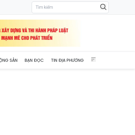
uối năm 2020
ỘNG SẢN
BẠN ĐỌC
TIN ĐỊA PHƯƠNG