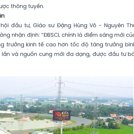
ược thông tuyến.
sản
 hội đầu tư, Giáo sư Đặng Hùng Võ - Nguyên Th
ường nhận định: “ĐBSCL chính là điểm sáng mới củ
g trưởng kinh tế cao hơn tốc độ tăng trưởng bìn
5 lần và nguồn cung mới đa dạng, được đầu tư bà