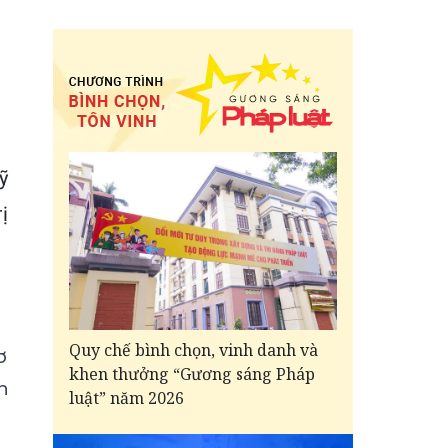
ỹ
ị
Quy chế bình chọn, vinh danh và
ơ
khen thưởng “Gương sáng Pháp
n
luật” năm 2026