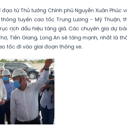
hỉ đạo từ Thủ tướng Chính phủ Nguyễn Xuân Phúc v
 thông tuyến cao tốc Trung Lương - Mỹ Thuận, th
ục rịch dấu hiệu tăng giá. Các chuyên gia dự bá
hơ, Tiền Giang, Long An sẽ tăng mạnh, nhất là thờ
o tốc đi vào giai đoạn thông xe.