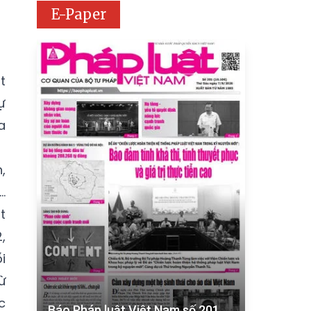
E-Paper
t
ự
a
,
.
t
,
i
ừ
c
Báo Pháp luật Việt Nam số 201