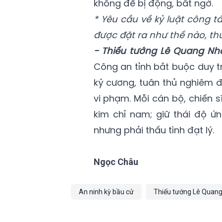
không để bị động, bất ngờ.
* Yêu cầu về kỷ luật công t
được đặt ra như thế nào, th
- Thiếu tướng Lê Quang Nh
Công an tỉnh bắt buộc duy trì
kỷ cương, tuân thủ nghiêm đ
vi phạm. Mỗi cán bộ, chiến 
kim chỉ nam; giữ thái độ ứ
nhưng phải thấu tình đạt lý.
Ngọc Châu
An ninh kỳ bầu cử
Thiếu tướng Lê Quan