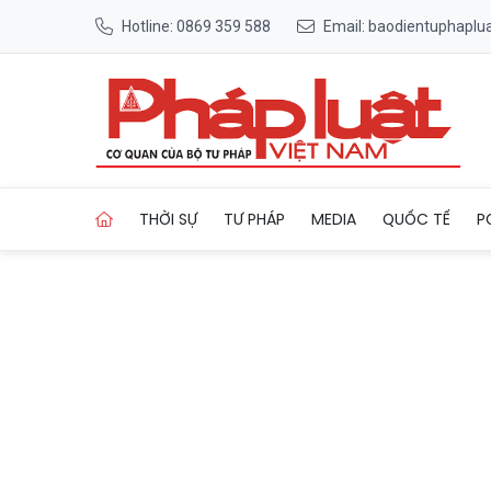
Hotline: 0869 359 588
Email: baodientuphapl
Trang chủ Bảo vệ tuyệt đối a
THỜI SỰ
TƯ PHÁP
MEDIA
QUỐC TẾ
P