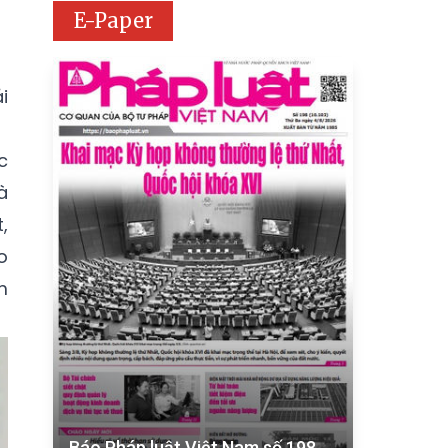
E-Paper
i
c
à
,
o
m
Báo Pháp luật Việt Nam số 198