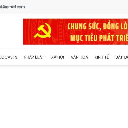
uat@gmail.com
n toàn kỳ bầu cử tại Gia Lai: Chủ động giữ vững an ninh từ cơ sở
ODCASTS
PHÁP LUẬT
XÃ HỘI
VĂN HÓA
KINH TẾ
BẤT Đ