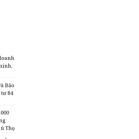
 doanh
ninh,
và Bảo
 tư 84
.000
ông
hú Thọ