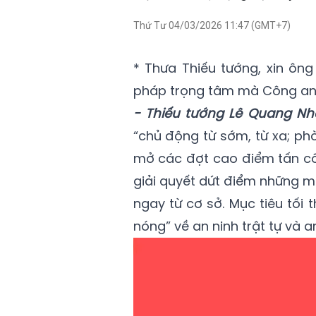
Thứ Tư 04/03/2026 11:47 (GMT+7)
* Thưa Thiếu tướng, xin ôn
pháp trọng tâm mà Công an t
- Thiếu tướng Lê Quang Nh
“chủ động từ sớm, từ xa; ph
mở các đợt cao điểm tấn côn
giải quyết dứt điểm những mâ
ngay từ cơ sở. Mục tiêu tối
nóng” về an ninh trật tự và 