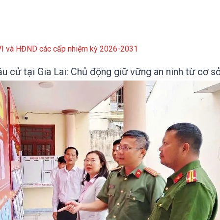
XVI và HĐND các cấp nhiệm kỳ 2026-2031
u cử tại Gia Lai: Chủ động giữ vững an ninh từ cơ s