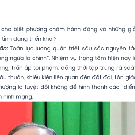
g cho biết phương châm hành động và những giả
ỉnh đang triển khai?
ân:
Toàn lực lượng quán triệt sâu sắc nguyên tắ
òng ngừa là chính”. Nhiệm vụ trọng tâm hiện nay l
g, trấn áp tội phạm; đồng thời tập trung rà soát
u thuẫn, khiếu kiện liên quan đến đất đai, tôn giá
 thượng là tuyệt đối không để hình thành các “điể
an ninh mạng.