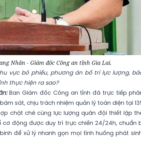
ang Nhân - Giám đốc Công an tỉnh Gia Lai.
khu vực bỏ phiếu, phương án bố trí lực lượng, bả
nh thực hiện ra sao?
ân:
Ban Giám đốc Công an tỉnh đã trực tiếp phâ
ám sát, chịu trách nhiệm quản lý toàn diện tại 13
hợp chặt chẽ cùng lực lượng quân đội thiết lập th
ổ cơ động được duy trì trực chiến 24/24h, chuẩn b
binh để xử lý nhanh gọn mọi tình huống phát sinh