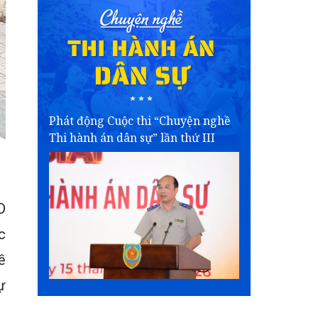
Phát động Cuộc thi “Chuyện nghề
Thi hành án dân sự” lần thứ III
D
c
ề
ự