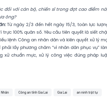
ác đối với cán bộ, chiến sĩ trong đợt cao điểm nà
ưa ông?
ân:
Từ ngày 2/3 đến hết ngày 15/3, toàn lực lượn
 trực 100% quân số. Yêu cầu tiên quyết là siết chặ
iều lệnh Công an nhân dân và kiên quyết xử lý mọ
sĩ phải lấy phương châm “vì nhân dân phục vụ” là
ng xử chuẩn mực, xử lý công việc đúng pháp luậ
g Nhân
Công an tỉnh Gia Lai
Gia Lai
an ninh trật tự