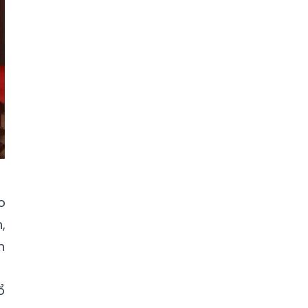
o
,
n
ổ