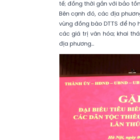
tế; đồng thời gắn với bảo tồn 
Bên cạnh đó, các địa phươn
vùng đồng bào DTTS để họ hi
các giá trị văn hóa; khai thá
địa phương...