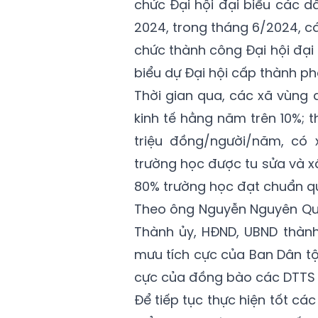
chức Đại hội đại biểu các d
2024, trong tháng 6/2024, c
chức thành công Đại hội đại
biểu dự Đại hội cấp thành ph
Thời gian qua, các xã vùng
kinh tế hằng năm trên 10%; 
triệu đồng/người/năm, có 
trường học được tu sửa và x
80% trường học đạt chuẩn qu
Theo ông Nguyễn Nguyên Quâ
Thành ủy, HĐND, UBND thàn
mưu tích cực của Ban Dân tộ
cực của đồng bào các DTTS mà
Để tiếp tục thực hiện tốt cá