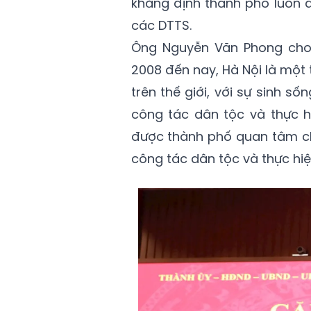
khẳng định thành phố luôn d
các DTTS.
Ông Nguyễn Văn Phong cho b
2008 đến nay, Hà Nội là một 
trên thế giới, với sự sinh 
công tác dân tộc và thực h
được thành phố quan tâm ch
công tác dân tộc và thực hi