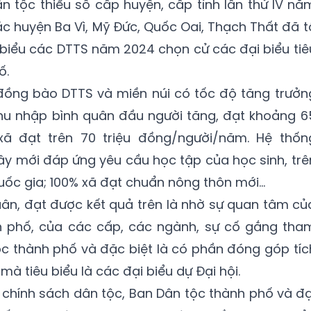
ân tộc thiểu số cấp huyện, cấp tỉnh lần thứ IV nă
ác huyện Ba Vì, Mỹ Đức, Quốc Oai, Thạch Thất đã t
 biểu các DTTS năm 2024 chọn cử các đại biểu tiê
ố.
 đồng bào DTTS và miền núi có tốc độ tăng trưởn
thu nhập bình quân đầu người tăng, đạt khoảng 6
xã đạt trên 70 triệu đồng/người/năm. Hệ thốn
ây mới đáp ứng yêu cầu học tập của học sinh, trê
ốc gia; 100% xã đạt chuẩn nông thôn mới...
n, đạt được kết quả trên là nhờ sự quan tâm củ
h phố, của các cấp, các ngành, sự cố gắng tha
c thành phố và đặc biệt là có phần đóng góp tíc
 tiêu biểu là các đại biểu dự Đại hội.
c chính sách dân tộc, Ban Dân tộc thành phố và đạ