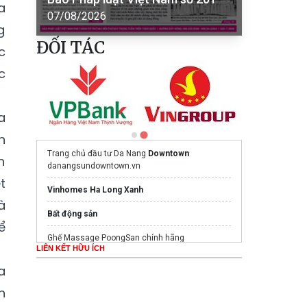
a
07/08/2026
g
ĐỐI TÁC
c
c
a
n
Trang chủ đầu tư Da Nang
Downtown
n
danangsundowntown.vn
t
Vinhomes Ha Long Xanh
à
Bất động sản
ể
Ghế Massage PoongSan chính hãng
LIÊN KẾT HỮU ÍCH
poongsankorea.vn
a
Mua nước hoa chính hãng tại
Tprofumo.com
h