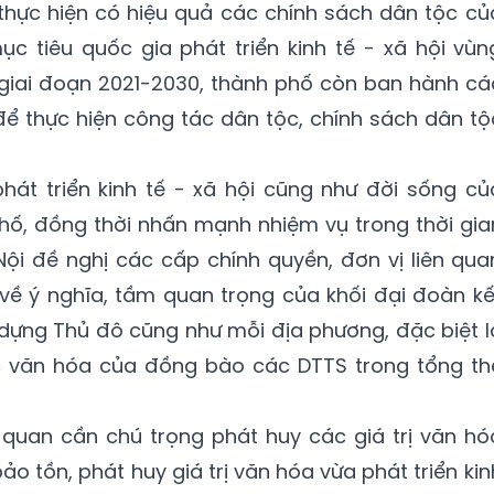
 thực hiện có hiệu quả các chính sách dân tộc củ
c tiêu quốc gia phát triển kinh tế - xã hội vùn
giai đoạn 2021-2030, thành phố còn ban hành cá
để thực hiện công tác dân tộc, chính sách dân tộ
hát triển kinh tế - xã hội cũng như đời sống củ
ố, đồng thời nhấn mạnh nhiệm vụ trong thời gia
 Nội đề nghị các cấp chính quyền, đơn vị liên qua
về ý nghĩa, tầm quan trọng của khối đại đoàn kế
 dựng Thủ đô cũng như mỗi địa phương, đặc biệt l
c văn hóa của đồng bào các DTTS trong tổng th
 quan cần chú trọng phát huy các giá trị văn hó
 tồn, phát huy giá trị văn hóa vừa phát triển kin