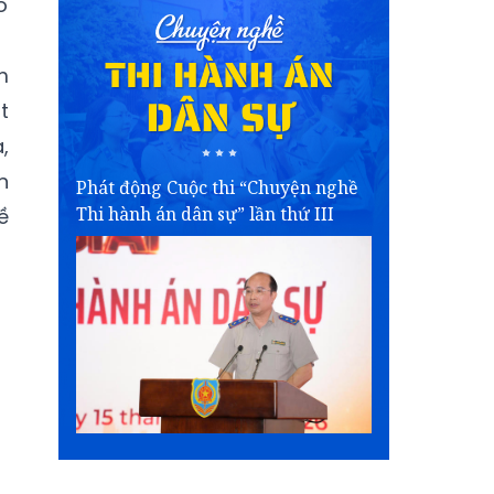
o
m
t
,
n
Phát động Cuộc thi “Chuyện nghề
Thi hành án dân sự” lần thứ III
ề