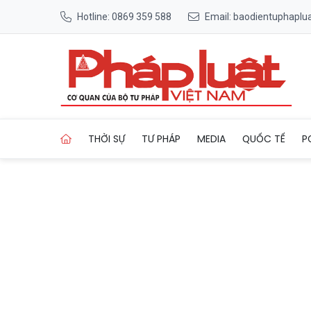
Hotline: 0869 359 588
Email: baodientuphapl
Trang chủ Bảo tồn, phát huy
THỜI SỰ
TƯ PHÁP
MEDIA
QUỐC TẾ
P