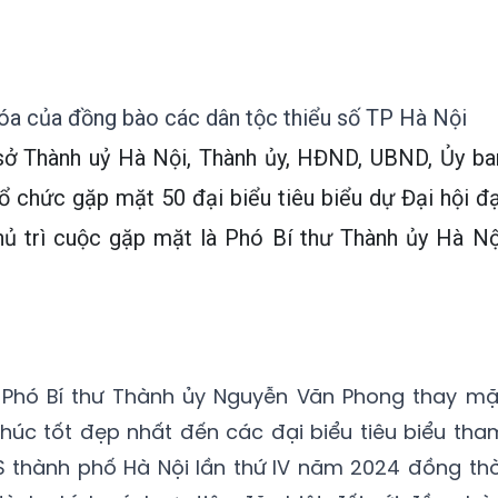
 hóa của đồng bào các dân tộc thiểu số TP Hà Nội
ụ sở Thành uỷ Hà Nội, Thành ủy, HĐND, UBND, Ủy ba
chức gặp mặt 50 đại biểu tiêu biểu dự Đại hội đạ
Chủ trì cuộc gặp mặt là Phó Bí thư Thành ủy Hà Nộ
, Phó Bí thư Thành ủy Nguyễn Văn Phong thay mặ
chúc tốt đẹp nhất đến các đại biểu tiêu biểu tha
S thành phố Hà Nội lần thứ IV năm 2024 đồng thờ