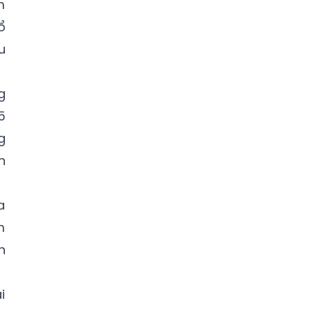
m
ổ
u
g
5
g
n
a
m
h
i