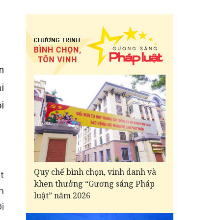
n
i
i
Quy chế bình chọn, vinh danh và
t
khen thưởng “Gương sáng Pháp
m
luật” năm 2026
i