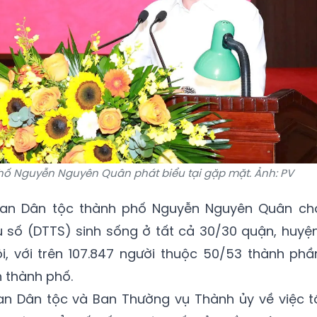
hố Nguyễn Nguyên Quân phát biểu tại gặp mặt.
Ảnh: PV
ban Dân tộc thành phố Nguyễn Nguyên Quân ch
u số (DTTS) sinh sống ở tất cả 30/30 quận, huyện
i, với trên 107.847 người thuộc 50/53 thành phầ
n thành phố.
an Dân tộc và Ban Thường vụ Thành ủy về việc t