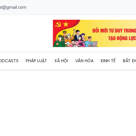
uat@gmail.com
 giá trị văn hóa của đồng bào các dân tộc thiểu số TP Hà Nội
ODCASTS
PHÁP LUẬT
XÃ HỘI
VĂN HÓA
KINH TẾ
BẤT Đ