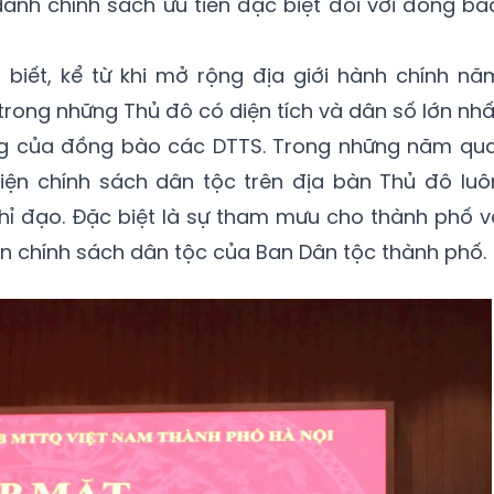
ành chính sách ưu tiên đặc biệt đối với đồng bà
iết, kể từ khi mở rộng địa giới hành chính nă
trong những Thủ đô có diện tích và dân số lớn nhấ
sống của đồng bào các DTTS. Trong những năm qua
iện chính sách dân tộc trên địa bàn Thủ đô luô
ỉ đạo. Đặc biệt là sự tham mưu cho thành phố v
ện chính sách dân tộc của Ban Dân tộc thành phố.