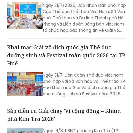
Ngày 31/7/2026, Báo Nhân Dân phối hợp
Cục Thể dục thể thao Việt Nam, Sở Văn
hoá, Thể thao và Du lịch Thành phố Hải
Phòng và Liên đoàn Bóng bàn Việt Nam
tổ chức họp báo thông tin về Giải vô
địch bóng bàn quốc gia Báo Nhân Dân
lần thứ 44 tranh Cúp Phân bón Cà Mau
Khai mạc Giải vô địch quốc gia Thể dục
năm 2026.
dưỡng sinh và Festival toàn quốc 2026 tại TP
Huế
Ngày 31/7, Liên đoàn Thể dục Việt Nam
phối hợp với Sở Văn hóa và Thể thao TP
Huế khai mạc Giải Vô địch quốc gia Thể
dục dưỡng sinh và Festival năm 2026.
Sắp diễn ra Giải chạy 'Vì cộng đồng – Khám
phá Kim Trà 2026'
Ngày 16/8, UBND phường Kim Trà (TP