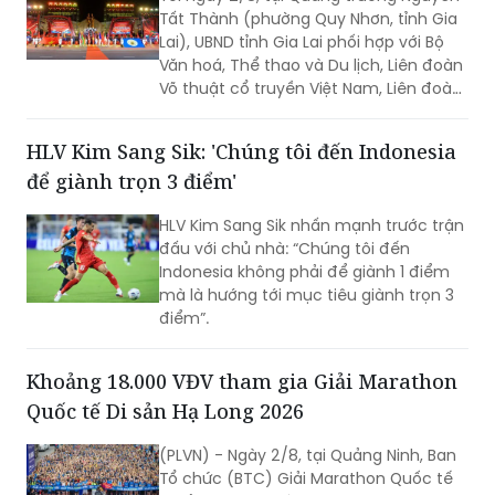
Tất Thành (phường Quy Nhơn, tỉnh Gia
Lai), UBND tỉnh Gia Lai phối hợp với Bộ
Văn hoá, Thể thao và Du lịch, Liên đoàn
Võ thuật cổ truyền Việt Nam, Liên đoàn
thế giới Võ cổ truyền Việt Nam đã chính
thức khai mạc Liên hoan Quốc tế võ cổ
HLV Kim Sang Sik: 'Chúng tôi đến Indonesia
truyền Việt Nam lần thứ IX - Gia Lai
để giành trọn 3 điểm'
2026.
HLV Kim Sang Sik nhấn mạnh trước trận
đấu với chủ nhà: “Chúng tôi đến
Indonesia không phải để giành 1 điểm
mà là hướng tới mục tiêu giành trọn 3
điểm”.
Khoảng 18.000 VĐV tham gia Giải Marathon
Quốc tế Di sản Hạ Long 2026
(PLVN) - Ngày 2/8, tại Quảng Ninh, Ban
Tổ chức (BTC) Giải Marathon Quốc tế