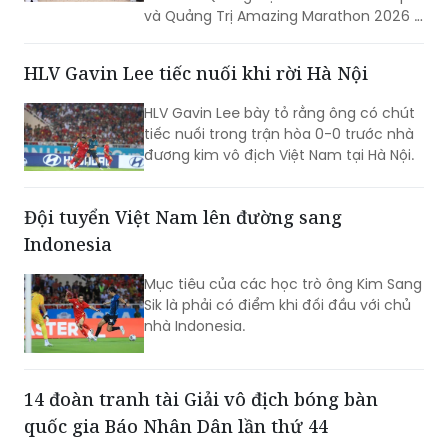
và Quảng Trị Amazing Marathon 2026 -
Camel Cup. Sự kiện không chỉ tạo nên
ngày hội của những người yêu thể thao
HLV Gavin Lee tiếc nuối khi rời Hà Nội
sức bền mà còn góp phần quảng bá
hình ảnh, khẳng định sức hút của
HLV Gavin Lee bày tỏ rằng ông có chút
Quảng Trị đối với các sự kiện thể thao
tiếc nuối trong trận hòa 0-0 trước nhà
quy mô lớn.
đương kim vô địch Việt Nam tại Hà Nội.
Đội tuyển Việt Nam lên đường sang
Indonesia
Mục tiêu của các học trò ông Kim Sang
Sik là phải có điểm khi đối đầu với chủ
nhà Indonesia.
14 đoàn tranh tài Giải vô địch bóng bàn
quốc gia Báo Nhân Dân lần thứ 44