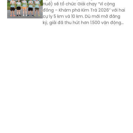
Huế) sẽ tổ chức Giải chạy “Vì cộng
đồng – Khám phá Kim Trà 2026” với hai
cự ly 5 km và 10 km. Dù mới mở đăng
ký, giải đã thu hút hơn 1.500 vận động
viên trong và ngoài địa phương tham
gia, cho thấy sức hút của một sự kiện
thể thao mang đậm bản sắc quê
hương.