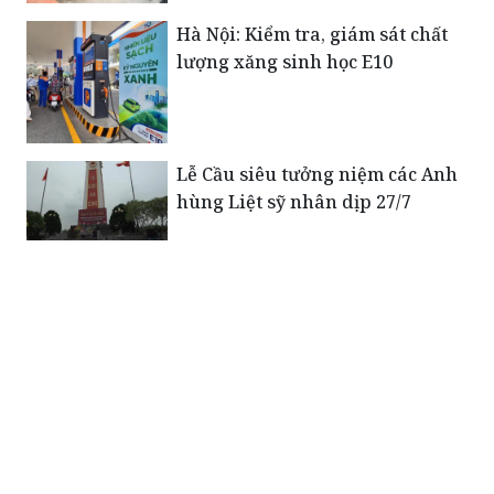
lượng xăng sinh học E10
Lễ Cầu siêu tưởng niệm các Anh
hùng Liệt sỹ nhân dịp 27/7
Đảo Đá Tây: Kịp thời cứu được 33
thuyền viên gặp nạn do gặp
giông lớn bất ngờ
Hà Nội: Chùa Trung Kính
Thượng: Sau những băn khoăn,
dự án tu bổ sẽ được điều chỉnh