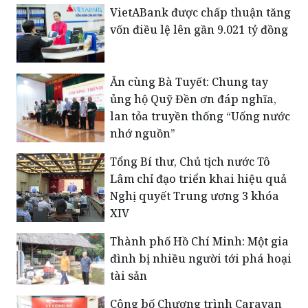
Ăn cùng Bà Tuyết: Chung tay
ủng hộ Quỹ Đền ơn đáp nghĩa,
lan tỏa truyền thống “Uống nước
nhớ nguồn”
Tổng Bí thư, Chủ tịch nước Tô
Lâm chỉ đạo triển khai hiệu quả
Nghị quyết Trung ương 3 khóa
XIV
Thành phố Hồ Chí Minh: Một gia
đình bị nhiều người tới phá hoại
tài sản
Công bố Chương trình Caravan
Báo Pháp Luật Việt Nam lần 4 tại
xã Tuy Đức - tỉnh Lâm Đồng