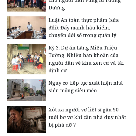
Luật An toàn thực phẩm (sửa
đổi): Đẩy mạnh hậu kiểm,
chuyển đổi số trong quản lý
Kỳ 3: Dự án Lăng Miếu Triệu
Tường: Nhiều băn khoăn của
người dân về khu xen cư và tái
định cư
Nguy cơ tiếp tục xuất hiện nhà
siêu mỏng siêu méo
Xót xa người vợ liệt sĩ gần 90
tuổi bơ vơ khi căn nhà duy nhất
bị phá dỡ ?
VietABank được chấp thuận tăng
vốn điều lệ lên gần 9.021 tỷ đồng