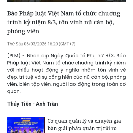
hình
màn
trình kỷ niệm 8/3, tôn vinh nữ cán bộ,
trong
hình
phóng viên
hình
Thứ Sáu 06/03/2026 16:20 (GMT+7)
(PLM) - Nhân dịp Ngày Quốc tế Phụ nữ 8/3, Báo
Pháp luật Việt Nam tổ chức chương trình kỷ niệm
với nhiều hoạt động ý nghĩa nhằm tôn vinh vẻ
đẹp, trí tuệ và sự cống hiến của nữ cán bộ, phóng
viên, biên tập viên, người lao động trong toàn cơ
quan.
Thủy Tiên - Anh Trần
Cơ quan quản lý và chuyên gia
bàn giải pháp quản trị rủi ro
thuế thương mại điện tử
Thanh Hóa dòng nước suối Xú