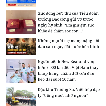
Xúc động bức thư của Tiểu đoàn
trưởng Đặc công gửi vợ trước
ngày hy sinh: “Em giữ gìn sức
khỏe để chăm sóc con…”
Những người mẹ mang nặng nỗi
đau sau ngày đất nước hòa bình
Người bệnh New Zealand vượt
hơn 9.000 km đến Việt Nam thay
khớp háng, chấm dứt cơn đau
kéo dài suốt 10 năm
Đặc khu Trường Sa: Viết tiếp đạo
lý “Uống nước nhớ nguồn”
Hà Nội: Kiểm tra, giám sát chất