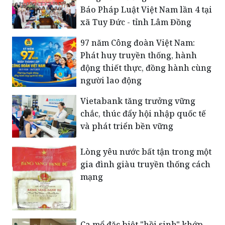
​97 năm Công đoàn Việt Nam:
Phát huy truyền thống, hành
động thiết thực, đồng hành cùng
người lao động
Vietabank tăng trưởng vững
chắc, thúc đẩy hội nhập quốc tế
và phát triển bền vững
Lòng yêu nước bất tận trong một
gia đình giàu truyền thống cách
mạng
Ca mổ đặc biệt "hồi sinh" khớp
gối cho cựu chiến binh sau hơn
nửa thế kỷ