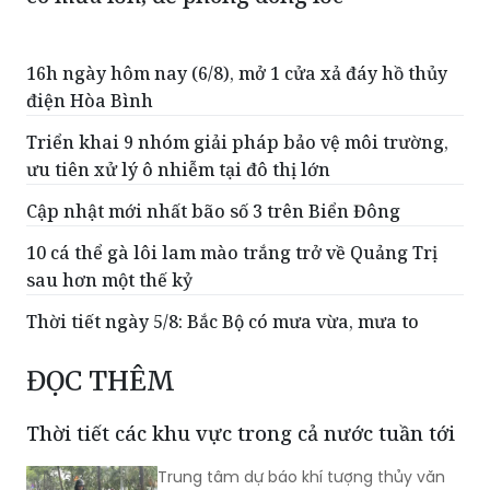
16h ngày hôm nay (6/8), mở 1 cửa xả đáy hồ thủy
điện Hòa Bình
Triển khai 9 nhóm giải pháp bảo vệ môi trường,
ưu tiên xử lý ô nhiễm tại đô thị lớn
Cập nhật mới nhất bão số 3 trên Biển Đông
10 cá thể gà lôi lam mào trắng trở về Quảng Trị
sau hơn một thế kỷ
Thời tiết ngày 5/8: Bắc Bộ có mưa vừa, mưa to
ĐỌC THÊM
Thời tiết các khu vực trong cả nước tuần tới
Trung tâm dự báo khí tượng thủy văn
Quốc gia dự báo, đầu tuần tới, khu vực
Bắc Bộ trong đó có Thủ đô Hà Nội có
mưa rào và rải rác có dông, cục bộ có