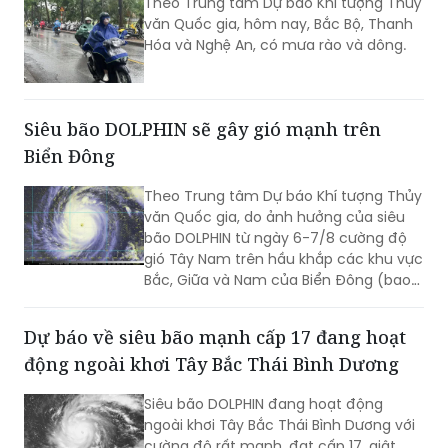
Siêu bão DOLPHIN sẽ gây gió mạnh trên
Biển Đông
Theo Trung tâm Dự báo Khí tượng Thủy
văn Quốc gia, do ảnh hưởng của siêu
bão DOLPHIN từ ngày 6-7/8 cường độ
gió Tây Nam trên hầu khắp các khu vực
Bắc, Giữa và Nam của Biển Đông (bao
gồm các đặc khu Hoàng Sa, Trường Sa)
có thể mạnh lên tới cấp 6-7, sóng biển
Dự báo về siêu bão mạnh cấp 17 đang hoạt
cao từ 2-4m, biển động rất mạnh.
động ngoài khơi Tây Bắc Thái Bình Dương
Siêu bão DOLPHIN đang hoạt động
ngoài khơi Tây Bắc Thái Bình Dương với
cường độ rất mạnh, đạt cấp 17, giật
trên cấp 17. Dự báo khi tiến gần tới khu
vực phía Bắc của đảo Đài Loan (Trung