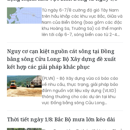
trên hầu khắp các khu vực Bắc, Giữa và
Nam của Biển Đông (bao gồm các đặc
khu Hoàng Sa, Trường Sa) có thể mạnh
lên tới cấp 6-7, sóng biển cao từ 2-4m,
biển động mạnh.
Nguy cơ cạn kiệt nguồn cát sông tại Đồng
bằng sông Cửu Long: Bộ Xây dựng đề xuất
kết hợp các giải pháp khắc phục
(PLVN) - Bộ Xây dựng vừa có báo cáo
về nhu cầu, thực trạng, giải pháp bảo
đảm nguồn vật liệu xây dựng (VLXD)
thông thường cho các dự án tại khu
vực Đồng bằng sông Cửu Long
(ĐBSCL).
Thời tiết ngày 1/8: Bắc Bộ mưa lớn kéo dài
Theo Trung tâm Dự báo Khí tượng Thuỷ
văn Quốc gia, hôm nay, Bắc Bộ, Thanh
Hóa và Nghệ An, có mưa rào và dông.