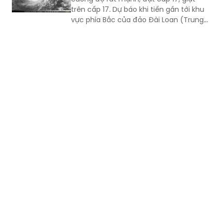
Quốc), siêu bão sẽ hút và làm gió Tây
Nam trên khu vực biển phía Nam của
Biển Đông gia tăng cường độ...