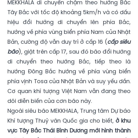
hiệu đổi hướng di chuyển lên phía Bắc,
hướng về phía vùng biển phía Nam của Nhật
Bản, cường độ vẫn duy trì ở cấp 16 (
cấp siêu
bão
), giật trên cấp 17, sau đó bão đổi hướng
di chuyển theo hướng Bắc, tiếp theo là
hướng Đông Bắc hướng về phía vùng biển
phía vịnh Tosa của Nhật Bản và suy yếu dần.
Cơ quan khí tượng Việt Nam vẫn đang theo
dõi diễn biến của cơn bão này.
Ngoài siêu bão MEKKHALA, Trung tâm Dự báo
Khí tượng Thuỷ văn Quốc gia cho biết,
ở khu
vực Tây Bắc Thái Bình Dương mới hình thành
một áp thấp nhiệt đới
, 4h hôm nay, áp thấp
nhiệt đới ở vào khoảng 14,9N-146,2E, có khả