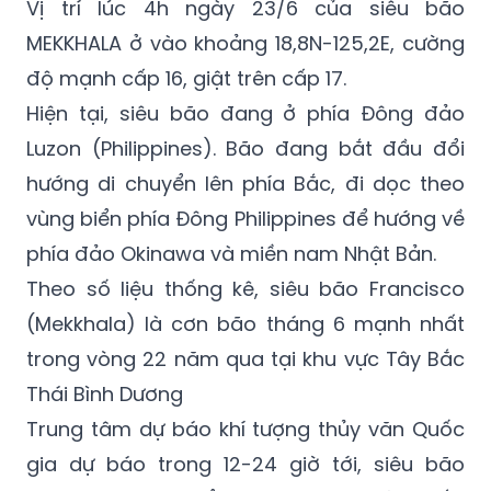
độ mạnh cấp 16, giật trên cấp 17.
Hiện tại, siêu bão đang ở phía Đông đảo
Luzon (Philippines). Bão đang bắt đầu đổi
hướng di chuyển lên phía Bắc, đi dọc theo
vùng biển phía Đông Philippines để hướng về
phía đảo Okinawa và miền nam Nhật Bản.
Theo số liệu thống kê, siêu bão Francisco
(Mekkhala) là cơn bão tháng 6 mạnh nhất
trong vòng 22 năm qua tại khu vực Tây Bắc
Thái Bình Dương
Trung tâm dự báo khí tượng thủy văn Quốc
gia dự báo trong 12-24 giờ tới, siêu bão
MEKKHALA di chuyển chậm theo hướng Bắc
Tây Bắc với tốc độ khoảng 5km/h và có dấu