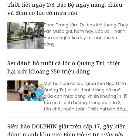
Theo Trung tâm Dự báo Khí tượng Thuỷ
văn Quốc gia, hôm nay, Bắc Bộ, Thanh
Hóa và Nghệ An duy trì mưa rào và
dông.
Sét đánh hồ nuôi cá lóc ở Quảng Trị, thiệt
hại ước khoảng 350 triệu đồng
Một hộ nuôi cá lóc tại xã Sen Ngư (tỉnh
Quảng Trị) bị sét đánh trúng hồ nuôi
giữa cơn mưa dông, khiến khoảng 14-15
tấn cá bị ảnh hưởng, trong đó hơn 3,1
tấn chết hoàn toàn. Thiệt hại ban đầu
ước khoảng 350 triệu đồng.
Siêu bão DOLPHIN giật trên cấp 17, gây biển
động mạnh khu vực Biển Đông từ ngày 6/8
Từ ngày 6-7/8 cường độ gió Tây Nam