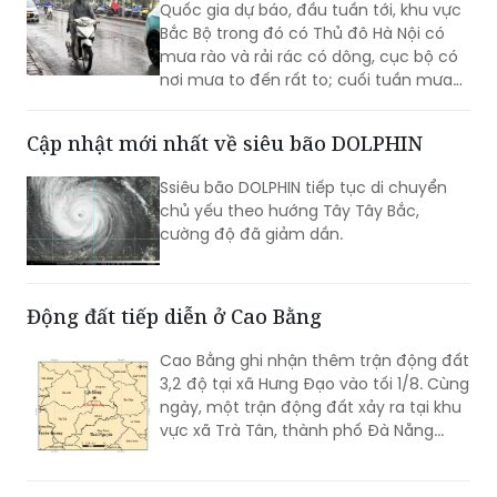
nơi mưa to đến rất to; cuối tuần mưa
xu hướng giảm dần...
Cập nhật mới nhất về siêu bão DOLPHIN
Ssiêu bão DOLPHIN tiếp tục di chuyển
chủ yếu theo hướng Tây Tây Bắc,
cường độ đã giảm dần.
Động đất tiếp diễn ở Cao Bằng
Cao Bằng ghi nhận thêm trận động đất
3,2 độ tại xã Hưng Đạo vào tối 1/8. Cùng
ngày, một trận động đất xảy ra tại khu
vực xã Trà Tân, thành phố Đà Nẵng...
Thời tiết ngày 2/8: Bắc Bộ ngày nắng, chiều
và đêm có lúc có mưa rào