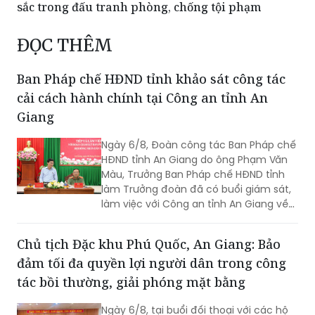
sắc trong đấu tranh phòng, chống tội phạm
ĐỌC THÊM
Ban Pháp chế HĐND tỉnh khảo sát công tác
cải cách hành chính tại Công an tỉnh An
Giang
Ngày 6/8, Đoàn công tác Ban Pháp chế
HĐND tỉnh An Giang do ông Phạm Văn
Màu, Trưởng Ban Pháp chế HĐND tỉnh
làm Trưởng đoàn đã có buổi giám sát,
làm việc với Công an tỉnh An Giang về
công tác cải cách hành chính, giải
quyết thủ tục hành chính trong lĩnh vực
Chủ tịch Đặc khu Phú Quốc, An Giang: Bảo
Công an, nhằm đánh giá kết quả thực
đảm tối đa quyền lợi người dân trong công
hiện, kịp thời ghi nhận những khó khăn,
vướng mắc và đề xuất các giải pháp
tác bồi thường, giải phóng mặt bằng
nâng cao chất lượng phục vụ Nhân
dân, cơ quan, tổ chức. Tiếp và làm việc
Ngày 6/8, tại buổi đối thoại với các hộ