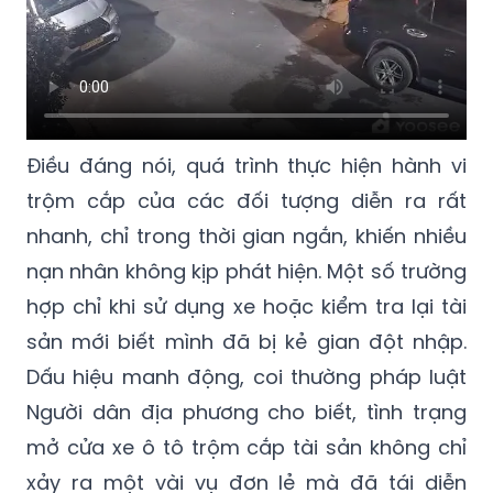
Điều đáng nói, quá trình thực hiện hành vi
trộm cắp của các đối tượng diễn ra rất
nhanh, chỉ trong thời gian ngắn, khiến nhiều
nạn nhân không kịp phát hiện. Một số trường
hợp chỉ khi sử dụng xe hoặc kiểm tra lại tài
sản mới biết mình đã bị kẻ gian đột nhập.
Dấu hiệu manh động, coi thường pháp luật
Người dân địa phương cho biết, tình trạng
mở cửa xe ô tô trộm cắp tài sản không chỉ
xảy ra một vài vụ đơn lẻ mà đã tái diễn