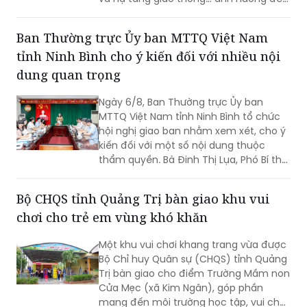
đời sống của nhân dân.
Ban Thường trực Ủy ban MTTQ Việt Nam
tỉnh Ninh Bình cho ý kiến đối với nhiều nội
dung quan trọng
Ngày 6/8, Ban Thường trực Ủy ban
MTTQ Việt Nam tỉnh Ninh Bình tổ chức
hội nghị giao ban nhằm xem xét, cho ý
kiến đối với một số nội dung thuộc
thẩm quyền. Bà Đinh Thị Lụa, Phó Bí thư
Tỉnh ủy, Chủ tịch Ủy ban MTTQ Việt
Nam tỉnh dự và chỉ đạo hội nghị. Tham
Bộ CHQS tỉnh Quảng Trị bàn giao khu vui
dự có các thành viên Ban Thường trực
chơi cho trẻ em vùng khó khăn
Ủy ban MTTQ Việt Nam tỉnh.
Một khu vui chơi khang trang vừa được
Bộ Chỉ huy Quân sự (CHQS) tỉnh Quảng
Trị bàn giao cho điểm Trường Mầm non
Cửa Mẹc (xã Kim Ngân), góp phần
mang đến môi trường học tập, vui chơi