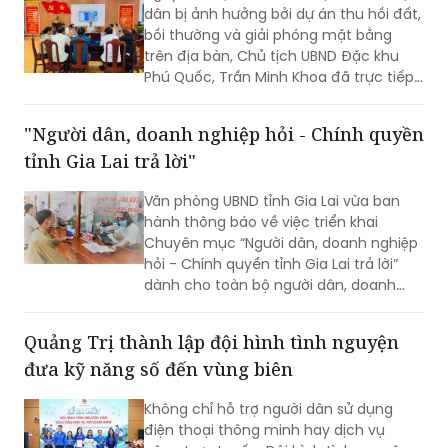
với đoàn có Đại tá Huỳnh Thanh Lâm,
dân bị ảnh hưởng bởi dự án thu hồi đất,
Phó Giám đốc Công an tỉnh; cùng đại
bồi thường và giải phóng mặt bằng
diện lãnh đạo một số phòng nghiệp vụ
trên địa bàn, Chủ tịch UBND Đặc khu
Công an tỉnh.
Phú Quốc, Trần Minh Khoa đã trực tiếp
lắng nghe, giải đáp các kiến nghị của
người dân và đưa ra nhiều cam kết
"Người dân, doanh nghiệp hỏi - Chính quyền
nhằm bảo đảm tối đa quyền, lợi ích
tỉnh Gia Lai trả lời"
hợp pháp của bà con.
Văn phòng UBND tỉnh Gia Lai vừa ban
hành thông báo về việc triển khai
Chuyên mục “Người dân, doanh nghiệp
hỏi - Chính quyền tỉnh Gia Lai trả lời”
dành cho toàn bộ người dân, doanh
nghiệp, nhà đầu tư và các cơ quan,
đơn vị, địa phương trên địa bàn. Dự kiến
Quảng Trị thành lập đội hình tình nguyện
Chương trình sẽ được triển khai trong
đưa kỹ năng số đến vùng biên
tháng 8/2026.
Không chỉ hỗ trợ người dân sử dụng
điện thoại thông minh hay dịch vụ