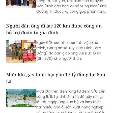
công trực tuyến, Đội hình tình nguyện
viên "Bình dân học vụ số vùng biên" tỉnh
Quảng Trị được kỳ vọng góp phần nâng
cao kỹ năng số, đưa các nền tảng và
tiện ích số đến gần hơn với người dân
Người đàn ông đi lạc 120 km được công an
khu vực biên giới.
hỗ trợ đoàn tụ gia đình
Ngày 6/8, sau khi hoàn tất việc xác
minh, Công an xã Tuy Đức (tỉnh Lâm
Đồng) đã bàn giao ông Bùi Đức Điền
(SN 1970) cho người thân.
Mưa lớn gây thiệt hại gần 17 tỷ đồng tại Sơn
La
Mưa lớn trên diện rộng từ đêm 5/8 đến
sáng 6/8, tại tỉnh Sơn La đã gây ra sạt
lở đất, ngập úng cục bộ và làm thiệt
hại nhiều nhà ở, sản xuất nông nghiệp
và hạ tầng giao thông… ảnh hưởng đến