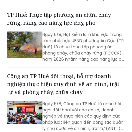
an toàn, lành mạnh cho trẻ em vùng
khó khăn.
TP Huế: Thực tập phương án chữa cháy
rừng, nâng cao năng lực ứng phó
Ngày 6/8, Hạt Kiểm lâm khu vực Trung
tâm phối hợp UBND phường An Cựu (TP
Huế) tổ chức thực tập phương án
phòng cháy, chữa cháy rừng (PCCCR)
năm 2026 nhằm nâng cao năng lực chỉ
huy, điều hành và khả năng phối hợp xử
lý các tình huống cháy rừng.
Công an TP Huế đối thoại, hỗ trợ doanh
nghiệp thực hiện quy định về an ninh, trật
tự và phòng cháy, chữa cháy
Ngày 6/8, Công an TP Huế tổ chức hội
nghị đối thoại với các cơ sở, doanh
nghiệp về thực hiện các quy định của
pháp luật liên quan đến công tác quản
lý nhà nước về an ninh, trật tự (ANTT)