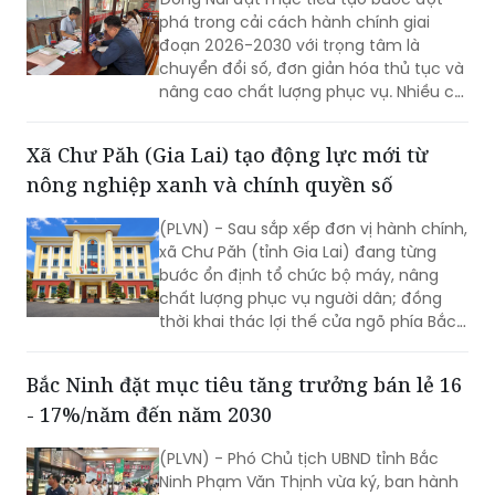
phá trong cải cách hành chính giai
đoạn 2026-2030 với trọng tâm là
chuyển đổi số, đơn giản hóa thủ tục và
nâng cao chất lượng phục vụ. Nhiều chỉ
tiêu được đặt ra nhằm rút ngắn thời
gian giải quyết, tăng sự hài lòng của
Xã Chư Păh (Gia Lai) tạo động lực mới từ
người dân và doanh nghiệp.
nông nghiệp xanh và chính quyền số
(PLVN) - Sau sắp xếp đơn vị hành chính,
xã Chư Păh (tỉnh Gia Lai) đang từng
bước ổn định tổ chức bộ máy, nâng
chất lượng phục vụ người dân; đồng
thời khai thác lợi thế cửa ngõ phía Bắc,
nông nghiệp công nghệ cao và bản sắc
văn hóa Jrai để mở rộng không gian
Bắc Ninh đặt mục tiêu tăng trưởng bán lẻ 16
phát triển.
- 17%/năm đến năm 2030
(PLVN) - Phó Chủ tịch UBND tỉnh Bắc
Ninh Phạm Văn Thịnh vừa ký, ban hành