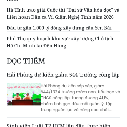
Hà Tĩnh trao giải Cuộc thi "Đại sứ Văn hóa đọc" và
Liên hoan Dân ca Ví, Giặm Nghệ Tĩnh năm 2026
Đầu tư gần 1.000 tỷ đồng xây dựng cầu Yên Bái
Phú Thọ quy hoạch khu vực xây tượng Chủ tịch
Hồ Chí Minh tại Đền Hùng
ĐỌC THÊM
Hải Phòng dự kiến giảm 544 trường công lập
Hải Phòng dự kiến sắp xếp, giảm
544/1.324 trường mầm non, tiểu học và
THCS công lập, tương đương 41,1%,
nhằm tinh gọn đầu mối quản lý, tập
trung nguồn lực và nâng cao chất
lượng giáo dục. Việc sắp xếp phải hoàn
thành trước ngày 20/8/2026.
Sinh viên Luật TP HCM lần đầu thực hiện