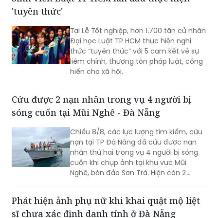
'tuyên thức'
Tại Lễ Tốt nghiệp, hơn 1.700 tân cử nhân
Đại học Luật TP HCM thực hiện nghi
thức “tuyên thức” với 5 cam kết về sự
liêm chính, thượng tôn pháp luật, cống
hiến cho xã hội.
Cứu được 2 nạn nhân trong vụ 4 người bị
sóng cuốn tại Mũi Nghê - Đà Nẵng
Chiều 8/8, các lực lượng tìm kiếm, cứu
nạn tại TP Đà Nẵng đã cứu được nạn
nhân thứ hai trong vụ 4 người bị sóng
cuốn khi chụp ảnh tại khu vực Mũi
Nghê, bán đảo Sơn Trà. Hiện còn 2
người chưa tìm thấy.
Phát hiện ảnh phụ nữ khi khai quật mộ liệt
sĩ chưa xác định danh tính ở Đà Nẵng