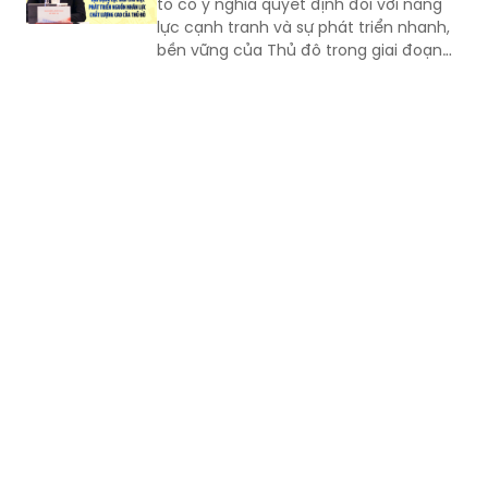
tố có ý nghĩa quyết định đối với năng
lực cạnh tranh và sự phát triển nhanh,
bền vững của Thủ đô trong giai đoạn
mới, Phó Giám đốc Sở Nội vụ thành phố
Hà Nội Ngô Minh Hoàng cho rằng, điểm
quan trọng của Nghị quyết số
57/2026/NQ-HĐND là tạo lập cơ chế
đầu tư có trọng tâm cho nguồn nhân
lực, gắn đào tạo, bồi dưỡng với nhu cầu
sử dụng và yêu cầu giải quyết những
vấn đề thực tiễn của Thành phố.