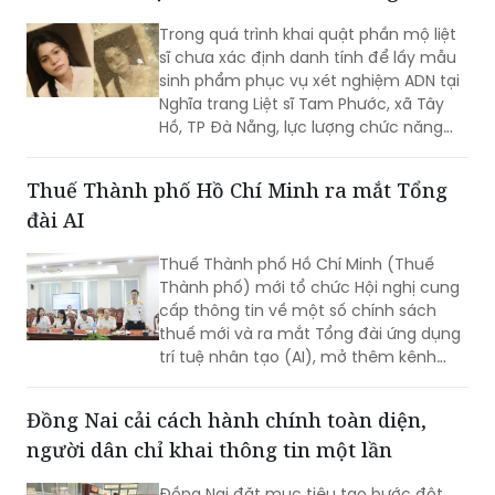
Trong quá trình khai quật phần mộ liệt
sĩ chưa xác định danh tính để lấy mẫu
sinh phẩm phục vụ xét nghiệm ADN tại
Nghĩa trang Liệt sĩ Tam Phước, xã Tây
Hồ, TP Đà Nẵng, lực lượng chức năng
phát hiện nhiều di vật, trong đó đáng
chú ý có di ảnh một phụ nữ.
Thuế Thành phố Hồ Chí Minh ra mắt Tổng
đài AI
Thuế Thành phố Hồ Chí Minh (Thuế
Thành phố) mới tổ chức Hội nghị cung
cấp thông tin về một số chính sách
thuế mới và ra mắt Tổng đài ứng dụng
trí tuệ nhân tạo (AI), mở thêm kênh
cung cấp thông tin thuế qua nền tảng
thanh toán số.
Đồng Nai cải cách hành chính toàn diện,
người dân chỉ khai thông tin một lần
Đồng Nai đặt mục tiêu tạo bước đột