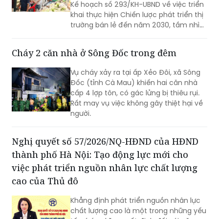
Kế hoạch số 293/KH-UBND về việc triển
khai thực hiện Chiến lược phát triển thị
trường bán lẻ đến năm 2030, tầm nhìn
đến năm 2050 trên địa bàn tỉnh Bắc
Ninh.
Cháy 2 căn nhà ở Sông Đốc trong đêm
Vụ cháy xảy ra tại ấp Xẻo Đôi, xã Sông
Đốc (tỉnh Cà Mau) khiến hai căn nhà
cấp 4 lợp tôn, có gác lửng bị thiêu rụi.
Rất may vụ việc không gây thiệt hại về
người.
Nghị quyết số 57/2026/NQ-HĐND của HĐND
thành phố Hà Nội: Tạo động lực mới cho
việc phát triển nguồn nhân lực chất lượng
cao của Thủ đô
Khẳng định phát triển nguồn nhân lực
chất lượng cao là một trong những yếu