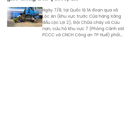
Ngày 7/8, tại Quốc lộ 1A đoạn qua xã
Lộc An (khu vực trước Cửa hàng Xăng
dầu Lộc Lợi 2), Đội Chữa cháy và Cứu
nạn, cứu hộ khu vực 7 (Phòng Cảnh sát
PCCC và CNCH Công an TP Huế) phối
hợp UBND xã Lộc An tổ chức thực tập
phương án cứu nạn, cứu hộ đối với tình
huống tai nạn giao thông đường bộ có
huy động nhiều lực lượng, phương tiện
tham gia.