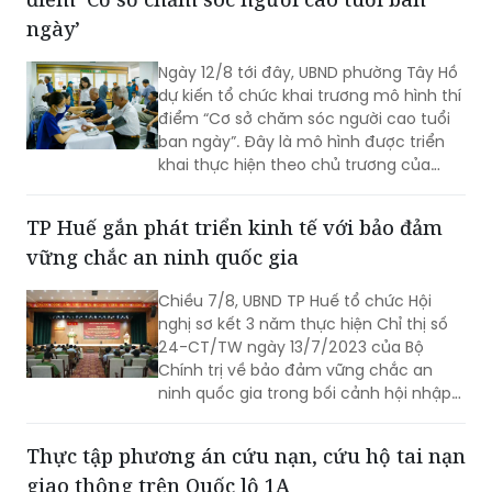
cả đều thể hiện sự vào cuộc của cả hệ
ngày’
thống chính trị cùng sự đồng thuận
của Nhân dân với mục tiêu lấy người
Ngày 12/8 tới đây, UBND phường Tây Hồ
dân làm trung tâm, lấy chất lượng
dự kiến tổ chức khai trương mô hình thí
cuộc sống làm thước đo cho sự phát
điểm “Cơ sở chăm sóc người cao tuổi
triển.
ban ngày”. Đây là mô hình được triển
khai thực hiện theo chủ trương của
Thành phố Hà Nội về thí điểm mô hình
chăm sóc người cao tuổi ban ngày tại
TP Huế gắn phát triển kinh tế với bảo đảm
xã, phường.
vững chắc an ninh quốc gia
Chiều 7/8, UBND TP Huế tổ chức Hội
nghị sơ kết 3 năm thực hiện Chỉ thị số
24-CT/TW ngày 13/7/2023 của Bộ
Chính trị về bảo đảm vững chắc an
ninh quốc gia trong bối cảnh hội nhập
quốc tế toàn diện, sâu rộng.
Thực tập phương án cứu nạn, cứu hộ tai nạn
giao thông trên Quốc lộ 1A