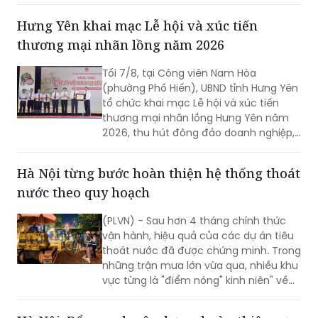
Phòng giảnh giải cao nhất.
Hưng Yên khai mạc Lễ hội và xúc tiến
thương mại nhãn lồng năm 2026
Tối 7/8, tại Công viên Nam Hòa
(phường Phố Hiến), UBND tỉnh Hưng Yên
tổ chức khai mạc Lễ hội và xúc tiến
thương mại nhãn lồng Hưng Yên năm
2026, thu hút đông đảo doanh nghiệp,
hợp tác xã, nhà vườn và du khách
tham dự.
Hà Nội từng bước hoàn thiện hệ thống thoát
nước theo quy hoạch
(PLVN) - Sau hơn 4 tháng chính thức
vận hành, hiệu quả của các dự án tiêu
thoát nước đã được chứng minh. Trong
những trận mưa lớn vừa qua, nhiều khu
vực từng là "điểm nóng" kinh niên" về
úng ngập đã ghi nhận sự cải thiện đáng
kể.