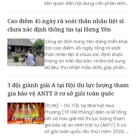
liên quan đến nội dung cần phản ánh...
Cao điểm 45 ngày rà soát thân nhân liệt sĩ
chưa xác định thông tin tại Hưng Yên
Công an tỉnh Hưng Yên đang triển khai
đợt cao điểm 45 ngày tổng rà soát
thân nhân liệt sĩ chưa xác định được
thông tin trên địa bàn, nhằm bổ sung
dữ liệu, thu nhận mẫu ADN, góp phần
xác định danh tính hài cốt liệt sĩ còn
thiếu thông tin.
3 đội giành giải A tại Hội thi lực lượng tham
gia bảo vệ ANTT ở cơ sở giỏi toàn quốc
(PLVN) - Tối 7/8, tại Nhà hát Hoa
Phượng (TP Hải Phòng) diễn ra lễ tổng
kết và trao giải Hội thi lực lượng tham
gia bảo vệ an ninh trật tự (ANTT) ở cơ
sở giỏi toàn quốc lần thứ I năm 2026. 3
đội đến từ Hà Nội, TP Hồ Chí Minh và Hải