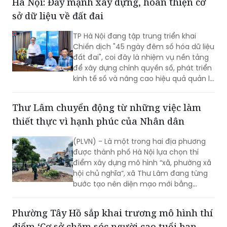
Hà Nội: Đẩy mạnh xây dựng, hoàn thiện cơ
sở dữ liệu về đất đai
TP Hà Nội đang tập trung triển khai
Chiến dịch "45 ngày đêm số hóa dữ liệu
đất đai", coi đây là nhiệm vụ nền tảng
để xây dựng chính quyền số, phát triển
kinh tế số và nâng cao hiệu quả quản lý
nhà nước về đất đai và đã đạt được
những kết quả rất đáng chú ý.
Thư Lâm chuyển động từ những việc làm
thiết thực vì hạnh phúc của Nhân dân
(PLVN) - Là một trong hai địa phương
được thành phố Hà Nội lựa chọn thí
điểm xây dựng mô hình “xã, phường xã
hội chủ nghĩa”, xã Thư Lâm đang từng
bước tạo nên diện mạo mới bằng
những việc làm cụ thể, thiết thực. Từ
những tuyến đường được chỉnh trang,
Phường Tây Hồ sắp khai trương mô hình thí
hàng cây, bồn hoa được chăm sóc đến
điểm ‘Cơ sở chăm sóc người cao tuổi ban
các ao hồ được cải tạo, làm sạch…, tất