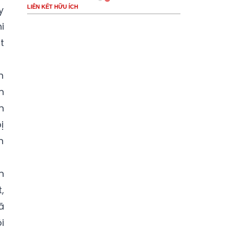
y
LIÊN KẾT HỮU ÍCH
i
t
h
n
n
ị
n
n
,
ã
i