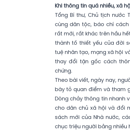
Khi thông tin quá nhiều, xã h
Tổng Bí thư, Chủ tịch nước
cùng dân tộc, báo chí cách
rất mới, rất khác trên hầu h
thành tố thiết yếu của đời s
tuệ nhân tạo, mạng xã hội v
thay đổi tận gốc cách thôn
chứng.
Theo bài viết, ngày nay, người
bày tỏ quan điểm và tham gi
Dòng chảy thông tin nhanh và
cho dân chủ xã hội và đổi 
sách mới của Nhà nước, các
chục triệu người bằng nhiều 