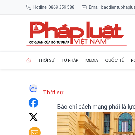
Hotline: 0869 359 588
Email: baodientuphapl
Trang chủ Báo chí cách mạng
THỜI SỰ
TƯ PHÁP
MEDIA
QUỐC TẾ
P
Thời sự
Báo chí cách mạng phải là lự