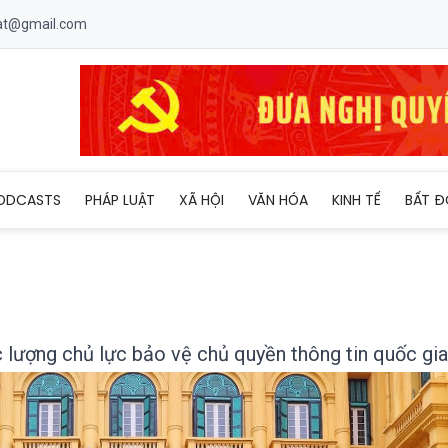
uat@gmail.com
 phải là lực lượng chủ lực bảo vệ chủ quyền thông tin quốc gia
ODCASTS
PHÁP LUẬT
XÃ HỘI
VĂN HÓA
KINH TẾ
BẤT Đ
c lượng chủ lực bảo vệ chủ quyền thông tin quốc gia