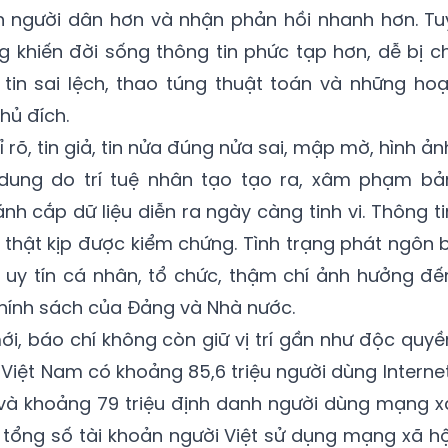
 người dân hơn và nhận phản hồi nhanh hơn. Tu
 khiến đời sống thông tin phức tạp hơn, dễ bị ch
 tin sai lệch, thao túng thuật toán và những hoạ
hủ đích.
ỉ rõ, tin giả, tin nửa đúng nửa sai, mập mờ, hình ản
dung do trí tuệ nhân tạo tạo ra, xâm phạm bả
h cắp dữ liệu diễn ra ngày càng tinh vi. Thông ti
ự thật kịp được kiểm chứng. Tình trạng phát ngôn b
 uy tín cá nhân, tổ chức, thậm chí ảnh hưởng đế
hính sách của Đảng và Nhà nước.
ới, báo chí không còn giữ vị trí gần như độc quyề
 Việt Nam có khoảng 85,6 triệu người dùng Internet
và khoảng 79 triệu định danh người dùng mạng x
, tổng số tài khoản người Việt sử dụng mạng xã hộ