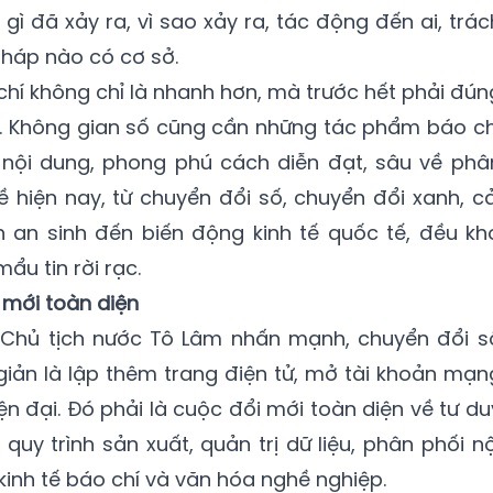
 gì đã xảy ra, vì sao xảy ra, tác động đến ai, trác
pháp nào có cơ sở.
chí không chỉ là nhanh hơn, mà trước hết phải đún
n. Không gian số cũng cần những tác phẩm báo ch
ề nội dung, phong phú cách diễn đạt, sâu về phâ
ề hiện nay, từ chuyển đổi số, chuyển đổi xanh, cả
h an sinh đến biến động kinh tế quốc tế, đều kh
u tin rời rạc.
 mới toàn diện
, Chủ tịch nước Tô Lâm nhấn mạnh, chuyển đổi s
giản là lập thêm trang điện tử, mở tài khoản mạn
hiện đại. Đó phải là cuộc đổi mới toàn diện về tư du
quy trình sản xuất, quản trị dữ liệu, phân phối nộ
inh tế báo chí và văn hóa nghề nghiệp.