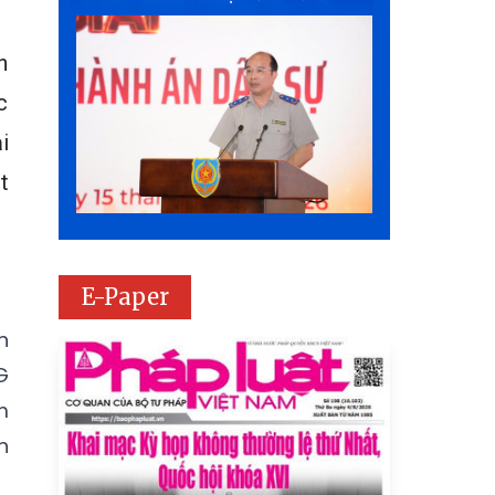
n
c
i
t
E-Paper
h
G
m
h