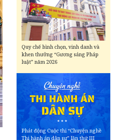
Quy chế bình chọn, vinh danh và
khen thưởng “Gương sáng Pháp
luật” năm 2026
Phát động Cuộc thi “Chuyện nghề
Thi hành án dân sự” lần thứ III