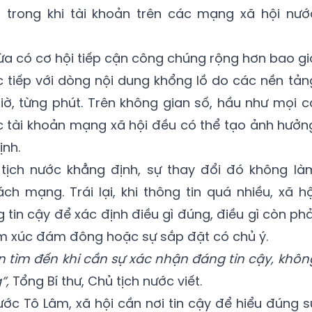
u, trong khi tài khoản trên các mạng xã hội nướ
vừa có cơ hội tiếp cận công chúng rộng hơn bao gi
ực tiếp với dòng nội dung khổng lồ do các nền tản
iờ, từng phút. Trên không gian số, hầu như mọi c
c tài khoản mạng xã hội đều có thể tạo ảnh hưởn
nh.
ủ tịch nước khẳng định, sự thay đổi đó không là
ch mạng. Trái lại, khi thông tin quá nhiều, xã hộ
tin cậy để xác định điều gì đúng, điều gì còn phả
cảm xúc đám đông hoặc sự sắp đặt có chủ ý.
ân tìm đến khi cần sự xác nhận đáng tin cậy, khôn
”,
Tổng Bí thư, Chủ tịch nước viết.
ước Tô Lâm, xã hội cần nơi tin cậy để hiểu đúng s