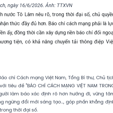
ịch, ngày 16/6/2026. Ảnh: TTXVN
ch nước Tô Lâm nêu rõ, trong thời đại số, chủ quyề
nhận thức đầy đủ hơn. Báo chí cách mạng phải là lự
ền ấy, đồng thời cần xây dựng nền báo chí đối ngoạ
ương tiện, có khả năng chuyển tải thông điệp Việ
áo chí Cách mạng Việt Nam, Tổng Bí thư, Chủ tịc
 với tiêu đề "BÁO CHÍ CÁCH MẠNG VIỆT NAM TRON
 người làm báo xác định rõ hơn hướng đi, vững tâ
ng ngừng đổi mới sáng tạo..., góp phần khẳng địn
rong thời đại số.