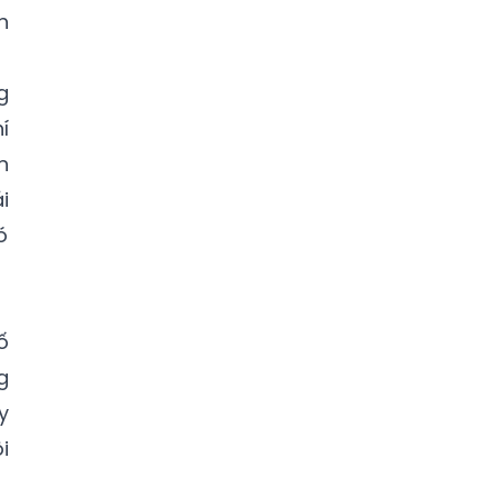
h
g
í
n
i
ó
ố
g
y
i