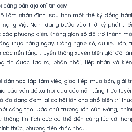
ội càng cần địa chỉ tin cậy
 Tô Lâm nhận định, sau hơn một thế kỷ đồng hàn
 mạng Việt Nam đang bước vào thời kỳ phát triể
ết các phương diện. Không gian số đã trở thành mộ
ống thực hằng ngày. Công nghệ số, dữ liệu lớn, tr
à các nền tảng truyền thông xuyên biên giới đã là
g tin được tạo ra, phân phối, tiếp nhận và kiể
 dân học tập, làm việc, giao tiếp, mua bán, giải trí
a các vấn đề xã hội qua các nền tảng trực tuyến
 đa dạng đem lại cơ hội lớn cho phổ biến tri thức
mới sáng tạo. Các chủ trương lớn của Đảng, chín
 thông tin tích cực có thể đến cùng lúc với hàn
hình thức, phương tiện khác nhau.