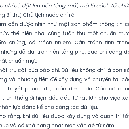
áo chí cũ đặt lên nền tảng mới, mà là cách tổ chứ
g Bí thư, Chủ tịch nước chỉ rõ.
ẩm cần được nhìn như một sản phẩm thông tin c
 thức thể hiện phải cùng tuân thủ một chuẩn mực
ểm chứng, có trách nhiệm. Cần tránh tình trạn
 nhưng dễ dãi trên nền tảng phụ. Báo chí càng đ
hất chuẩn mực.
một trụ cột của báo chí. Dữ liệu không chỉ là con số
ứng và phương tiện để xây dựng và chuyển tải cá
 thuyết phục hơn, toàn diện hơn. Các cơ qua
n trên thế giới hiện đều đầu tư rất lớn cho việc xâ
hân lực đáng kể cho công tác dữ liệu.
ho rằng, khi dữ liệu được xây dựng và quản trị tốt
phục và có khả năng phát hiện vấn đề từ sớm.