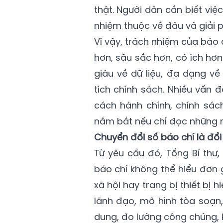
thật. Người dân cần biết việc
nhiệm thuộc về đâu và giải 
Vì vậy, trách nhiệm của báo 
hơn, sâu sắc hơn, có ích hơ
giàu về dữ liệu, đa dạng v
tích chính sách. Nhiều vấn đ
cách hành chính, chính sác
nắm bắt nếu chỉ đọc những mẩ
Chuyển đổi số báo chí là đổi
Từ yêu cầu đó, Tổng Bí thư
báo chí không thể hiểu đơn 
xã hội hay trang bị thiết bị 
lãnh đạo, mô hình tòa soạn, 
dung, đo lường công chúng, k