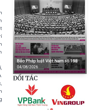
h
n
t
í
m
m
Báo Pháp luật Việt Nam số 198
,
04/08/2026
.
ĐỐI TÁC
,
h
g