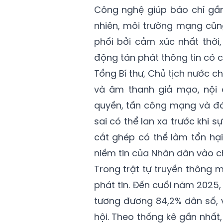
Công nghệ giúp báo chí gần
nhiên, môi trường mạng cũng
phối bởi cảm xúc nhất thời,
động tán phát thông tin có c
Tổng Bí thư, Chủ tịch nước ch
và âm thanh giả mạo, nội 
quyền, tấn công mạng và đán
sai có thể lan xa trước khi s
cắt ghép có thể làm tổn hại
niềm tin của Nhân dân vào c
Trong trật tự truyền thông m
phát tin. Đến cuối năm 2025,
tương đương 84,2% dân số, 
hội. Theo thống kê gần nhất