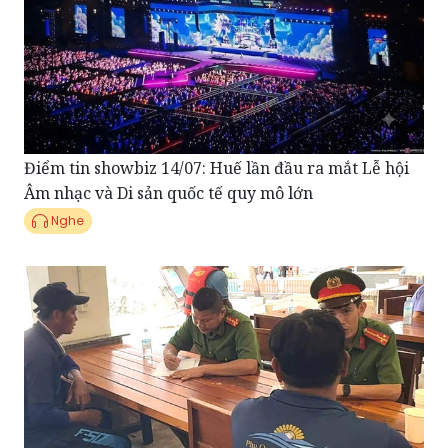
Điểm tin showbiz 14/07: Huế lần đầu ra mắt Lễ hội
Âm nhạc và Di sản quốc tế quy mô lớn
Nghe
Điểm tin Pháp Luật ngày 13/07: Khởi tố vụ án, tạm