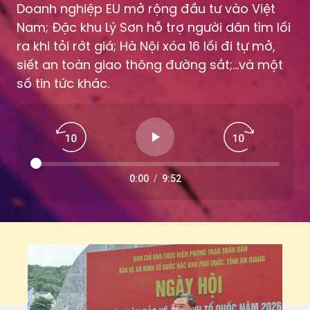
ra khi tỏi rớt giá; Hà Nội xóa 16 lối đi tự mở,
siết an toàn giao thông đường sắt;...và một
số tin tức khác.
0:00
/
9:52
ng
Đ