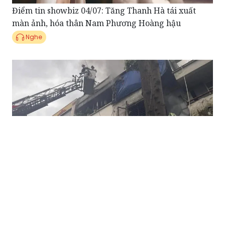
Nghe
Điểm tin Pháp luật 03/07: Cháy nhà liền kề ở Hà Nội,
hai người tử vong
Nghe