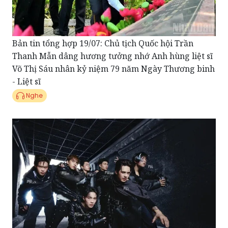
Bản tin tổng hợp 19/07: Chủ tịch Quốc hội Trần
Thanh Mẫn dâng hương tưởng nhớ Anh hùng liệt sĩ
Võ Thị Sáu nhân kỷ niệm 79 năm Ngày Thương binh
- Liệt sĩ
Nghe
Điểm tin showbiz 18/07: UPRIZE chính thức debut