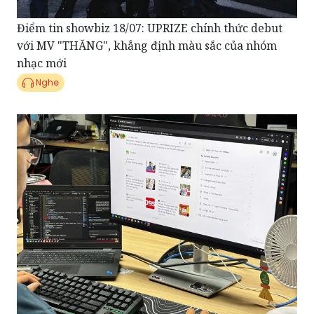
với MV "THĂNG", khẳng định màu sắc của nhóm
nhạc mới
Nghe
Bản tin tổng hợp 16/07: "Thủ tục hành chính số",