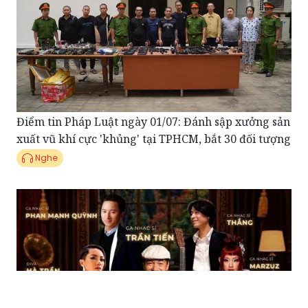
Điểm tin Pháp Luật ngày 01/07: Đánh sập xưởng sản
xuất vũ khí cực 'khủng' tại TPHCM, bắt 30 đối tượng
Nghe