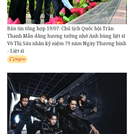
Bản tin tổng hợp 19/07: Chủ tịch Quốc hội Trần
Thanh Mẫn dâng hương tưởng nhớ Anh hùng liệt sĩ
Võ Thị Sáu nhân kỷ niệm 79 năm Ngày Thương binh
- Liệt sĩ
Nghe