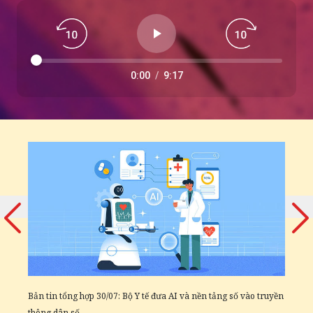
0:00
/
9:17
ù
Đ
đ
Bản tin tổng hợp 30/07: Bộ Y tế đưa AI và nền tảng số vào truyền
thông dân số