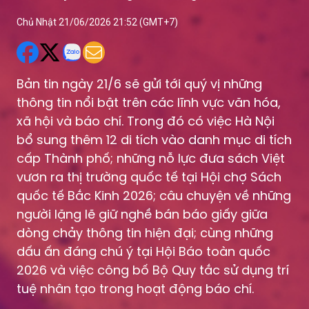
Chủ Nhật 21/06/2026 21:52 (GMT+7)
Bản tin ngày 21/6 sẽ gửi tới quý vị những
thông tin nổi bật trên các lĩnh vực văn hóa,
xã hội và báo chí. Trong đó có việc Hà Nội
bổ sung thêm 12 di tích vào danh mục di tích
cấp Thành phố; những nỗ lực đưa sách Việt
vươn ra thị trường quốc tế tại Hội chợ Sách
quốc tế Bắc Kinh 2026; câu chuyện về những
người lặng lẽ giữ nghề bán báo giấy giữa
dòng chảy thông tin hiện đại; cùng những
dấu ấn đáng chú ý tại Hội Báo toàn quốc
2026 và việc công bố Bộ Quy tắc sử dụng trí
tuệ nhân tạo trong hoạt động báo chí.