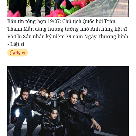
Bản tin tổng hợp 19/07: Chủ tịch Quốc hội Trần
Thanh Mẫn dâng hương tưởng nhớ Anh hùng liệt sĩ
Võ Thị Sáu nhân kỷ niệm 79 năm Ngày Thương binh
- Liệt sĩ
Nghe
Điểm tin showbiz 18/07: UPRIZE chính thức debut
với MV "THĂNG", khẳng định màu sắc của nhóm