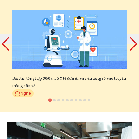
ù
Đ
đ
Bản tin tổng hợp 30/07: Bộ Y tế đưa AI và nền tảng số vào truyền
thông dân số
Nghe