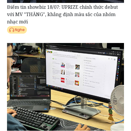
nhạc mới
Nghe
Bản tin tổng hợp 16/07: "Thủ tục hành chính số",
"World Cup", "thông tin mùa thi" dẫn dắt xu hướng