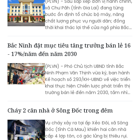
(PLVN) - Sau sắp xếp đơn vị hành chính,
xã Chư Păh (tỉnh Gia Lai) đang từng
bước ổn định tổ chức bộ máy, nâng
chất lượng phục vụ người dân; đồng
thời khai thác lợi thế cửa ngõ phía Bắc,
nông nghiệp công nghệ cao và bản sắc
văn hóa Jrai để mở rộng không gian
Bắc Ninh đặt mục tiêu tăng trưởng bán lẻ 16
phát triển.
- 17%/năm đến năm 2030
(PLVN) - Phó Chủ tịch UBND tỉnh Bắc
Ninh Phạm Văn Thịnh vừa ký, ban hành
Kế hoạch số 293/KH-UBND về việc triển
khai thực hiện Chiến lược phát triển thị
trường bán lẻ đến năm 2030, tầm nhìn
đến năm 2050 trên địa bàn tỉnh Bắc
Ninh.
Cháy 2 căn nhà ở Sông Đốc trong đêm
Vụ cháy xảy ra tại ấp Xẻo Đôi, xã Sông
Đốc (tỉnh Cà Mau) khiến hai căn nhà
cấp 4 lợp tôn, có gác lửng bị thiêu rụi.