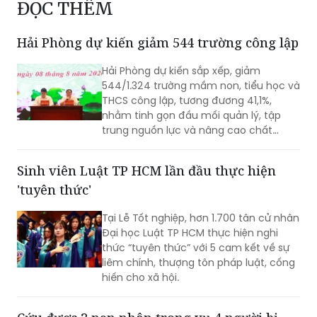
ĐỌC THÊM
Hải Phòng dự kiến giảm 544 trường công lập
Hải Phòng dự kiến sắp xếp, giảm
544/1.324 trường mầm non, tiểu học và
THCS công lập, tương đương 41,1%,
nhằm tinh gọn đầu mối quản lý, tập
trung nguồn lực và nâng cao chất
lượng giáo dục. Việc sắp xếp phải hoàn
thành trước ngày 20/8/2026.
Sinh viên Luật TP HCM lần đầu thực hiện
'tuyên thức'
Tại Lễ Tốt nghiệp, hơn 1.700 tân cử nhân
Đại học Luật TP HCM thực hiện nghi
thức “tuyên thức” với 5 cam kết về sự
liêm chính, thượng tôn pháp luật, cống
hiến cho xã hội.