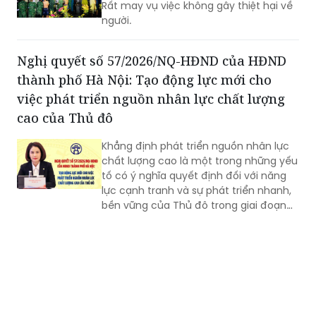
Rất may vụ việc không gây thiệt hại về
người.
Nghị quyết số 57/2026/NQ-HĐND của HĐND
thành phố Hà Nội: Tạo động lực mới cho
việc phát triển nguồn nhân lực chất lượng
cao của Thủ đô
Khẳng định phát triển nguồn nhân lực
chất lượng cao là một trong những yếu
tố có ý nghĩa quyết định đối với năng
lực cạnh tranh và sự phát triển nhanh,
bền vững của Thủ đô trong giai đoạn
mới, Phó Giám đốc Sở Nội vụ thành phố
Hà Nội Ngô Minh Hoàng cho rằng, điểm
quan trọng của Nghị quyết số
57/2026/NQ-HĐND là tạo lập cơ chế
đầu tư có trọng tâm cho nguồn nhân
lực, gắn đào tạo, bồi dưỡng với nhu cầu
sử dụng và yêu cầu giải quyết những