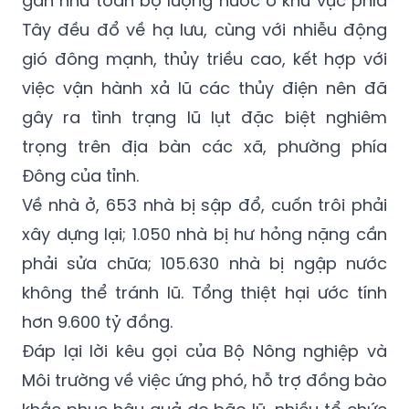
gần như toàn bộ lượng nước ở khu vực phía
Tây đều đổ về hạ lưu, cùng với nhiễu động
gió đông mạnh, thủy triều cao, kết hợp với
việc vận hành xả lũ các thủy điện nên đã
gây ra tình trạng lũ lụt đặc biệt nghiêm
trọng trên địa bàn các xã, phường phía
Đông của tỉnh.
Về nhà ở, 653 nhà bị sập đổ, cuốn trôi phải
xây dựng lại; 1.050 nhà bị hư hỏng nặng cần
phải sửa chữa; 105.630 nhà bị ngập nước
không thể tránh lũ. Tổng thiệt hại ước tính
hơn 9.600 tỷ đồng.
Đáp lại lời kêu gọi của Bộ Nông nghiệp và
Môi trường về việc ứng phó, hỗ trợ đồng bào