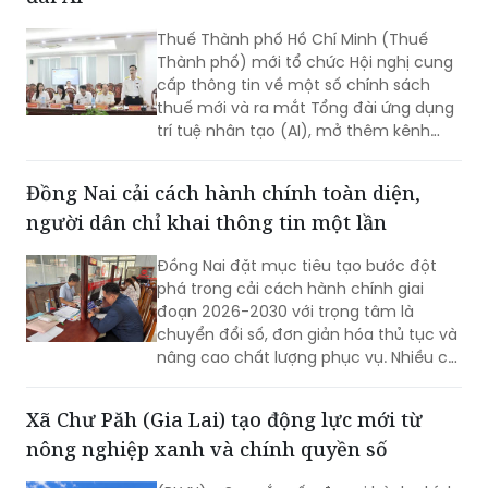
Thuế Thành phố Hồ Chí Minh (Thuế
Thành phố) mới tổ chức Hội nghị cung
cấp thông tin về một số chính sách
thuế mới và ra mắt Tổng đài ứng dụng
trí tuệ nhân tạo (AI), mở thêm kênh
cung cấp thông tin thuế qua nền tảng
thanh toán số.
Đồng Nai cải cách hành chính toàn diện,
người dân chỉ khai thông tin một lần
Đồng Nai đặt mục tiêu tạo bước đột
phá trong cải cách hành chính giai
đoạn 2026-2030 với trọng tâm là
chuyển đổi số, đơn giản hóa thủ tục và
nâng cao chất lượng phục vụ. Nhiều chỉ
tiêu được đặt ra nhằm rút ngắn thời
gian giải quyết, tăng sự hài lòng của
Xã Chư Păh (Gia Lai) tạo động lực mới từ
người dân và doanh nghiệp.
nông nghiệp xanh và chính quyền số