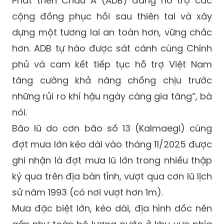
Phát triển Châu Á (ADB) đang hỗ trợ các
cộng đồng phục hồi sau thiên tai và xây
dựng một tương lai an toàn hơn, vững chắc
hơn. ADB tự hào được sát cánh cùng Chính
phủ và cam kết tiếp tục hỗ trợ Việt Nam
tăng cường khả năng chống chịu trước
những rủi ro khí hậu ngày càng gia tăng”, bà
nói.
Bão lũ do cơn bão số 13 (Kalmaegi) cùng
đợt mưa lớn kéo dài vào tháng 11/2025 được
ghi nhận là đợt mưa lũ lớn trong nhiều thập
kỷ qua trên địa bàn tỉnh, vượt qua cơn lũ lịch
sử năm 1993 (có nơi vượt hơn 1m).
Mưa đặc biệt lớn, kéo dài, địa hình dốc nên