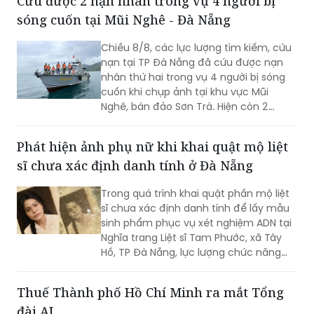
Cứu được 2 nạn nhân trong vụ 4 người bị
sóng cuốn tại Mũi Nghê - Đà Nẵng
Chiều 8/8, các lực lượng tìm kiếm, cứu
nạn tại TP Đà Nẵng đã cứu được nạn
nhân thứ hai trong vụ 4 người bị sóng
cuốn khi chụp ảnh tại khu vực Mũi
Nghê, bán đảo Sơn Trà. Hiện còn 2
người chưa tìm thấy.
Phát hiện ảnh phụ nữ khi khai quật mộ liệt
sĩ chưa xác định danh tính ở Đà Nẵng
Trong quá trình khai quật phần mộ liệt
sĩ chưa xác định danh tính để lấy mẫu
sinh phẩm phục vụ xét nghiệm ADN tại
Nghĩa trang Liệt sĩ Tam Phước, xã Tây
Hồ, TP Đà Nẵng, lực lượng chức năng
phát hiện nhiều di vật, trong đó đáng
chú ý có di ảnh một phụ nữ.
Thuế Thành phố Hồ Chí Minh ra mắt Tổng
đài AI