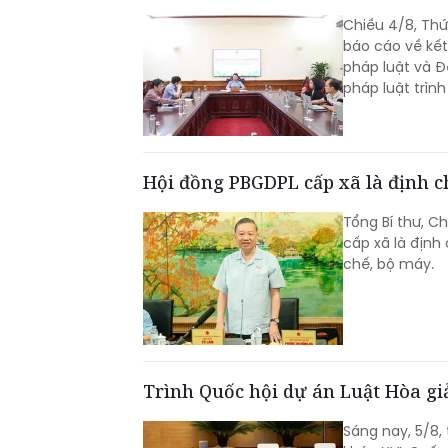
Chiều 4/8, Th
báo cáo về kết
pháp luật và Đ
pháp luật trìn
Hội đồng PBGDPL cấp xã là định c
Tổng Bí thư, C
cấp xã là định
chế, bộ máy.
Trình Quốc hội dự án Luật Hòa giải
Sáng nay, 5/8,