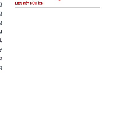
g
LIÊN KẾT HỮU ÍCH
g
g
g
,
y
o
g