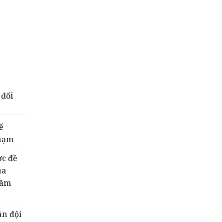
 đối
ể
phạm
ợc đề
ua
năm
ân đội