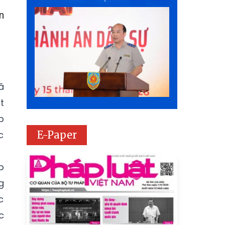
n
ã
t
p
E-Paper
c
p
g
c
c