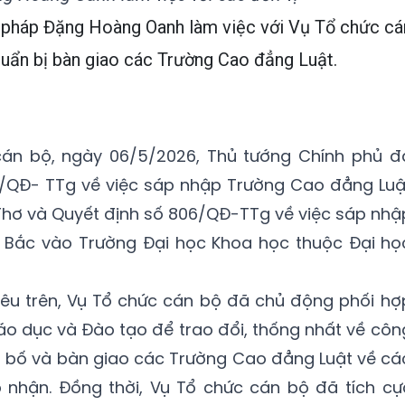
ư pháp Đặng Hoàng Oanh làm việc với Vụ Tổ chức cá
huẩn bị bàn giao các Trường Cao đẳng Luật.
án bộ, ngày 06/5/2026, Thủ tướng Chính phủ đ
/QĐ- TTg về việc sáp nhập Trường Cao đẳng Luậ
hơ và Quyết định số 806/QĐ-TTg về việc sáp nhậ
 Bắc vào Trường Đại học Khoa học thuộc Đại họ
nêu trên, Vụ Tổ chức cán bộ đã chủ động phối hợ
iáo dục và Đào tạo để trao đổi, thống nhất về côn
g bố và bàn giao các Trường Cao đẳng Luật về cá
p nhận. Đồng thời, Vụ Tổ chức cán bộ đã tích cự