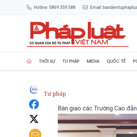
Hotline: 0869 359 588
Email: baodientuphapl
Trang chủ Bàn giao các Trư
THỜI SỰ
TƯ PHÁP
MEDIA
QUỐC TẾ
P
Tư pháp
Bàn giao các Trường Cao đẳn