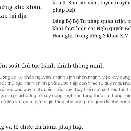
là một Báo cáo viên, tuyên truyền
hững khó khăn,
pháp luật
áp tại địa
Đảng Bộ Bộ Tư pháp quán triệt, t
khai thực hiện các Nghị quyết, Kế
Hội nghị Trung ương 3 khoá XIV
iểm soát thủ tục hành chính thông minh
trưởng Bộ Tư pháp Nguyễn Thanh Tịnh nhấn mạnh, việc xây dựng
oát thủ tục hành chính phải được tiếp cận theo tư duy mới, khô
c số hóa các quy trình, biểu mẫu hay thay thế một số thao tác t
ệ, mà phải hướng tới xây dựng một nền tảng thực sự thông min
dữ liệu và tạo ra giá trị gia tăng cho công tác quản lý nhà nước.
g và tổ chức thi hành pháp luật