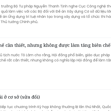
ứ trưởng Bộ Tư pháp Nguyễn Thanh Tịnh nghe Cục Công nghệ th
 quả làm việc với các Bộ đối với Đề án Xây dựng Cơ sở dữ liệu lớ
ề án Ứng dụng trí tuệ nhân tạo trong xây dựng và tổ chức thi h
h Thủ tướng Chính phủ.
hế cần thiết, nhưng không được làm tăng biên chế
hủ tịch nước Tô Lâm cho rằng, Hội đồng phổ biến, giáo dục pháp 
 chế rất cần thiết, nhưng không có nghĩa lập Hội đồng để làm tă
 ở cơ sở (sửa đổi)
 tiếp tục chương trình Kỳ họp không thường lệ lần thứ Nhất, Quốc