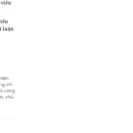
 viên
riển
t luận
 Nền
ng chỉ
hủ công
h, chủ