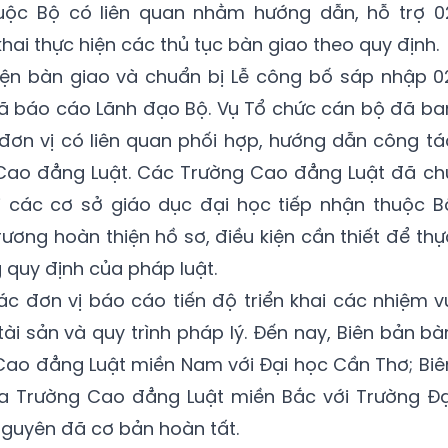
huộc Bộ có liên quan nhằm hướng dẫn, hỗ trợ 0
hai thực hiện các thủ tục bàn giao theo quy định.
hiện bàn giao và chuẩn bị Lễ công bố sáp nhập 0
ã báo cáo Lãnh đạo Bộ. Vụ Tổ chức cán bộ đã ba
đơn vị có liên quan phối hợp, hướng dẫn công tá
 Cao đẳng Luật. Các Trường Cao đẳng Luật đã ch
 các cơ sở giáo dục đại học tiếp nhận thuộc B
ương hoàn thiện hồ sơ, điều kiện cần thiết để thự
 quy định của pháp luật.
các đơn vị báo cáo tiến độ triển khai các nhiệm vu
- tài sản và quy trình pháp lý. Đến nay, Biên bản bà
 Cao đẳng Luật miền Nam với Đại học Cần Thơ; Biê
ữa Trường Cao đẳng Luật miền Bắc với Trường Đạ
Nguyên đã cơ bản hoàn tất.