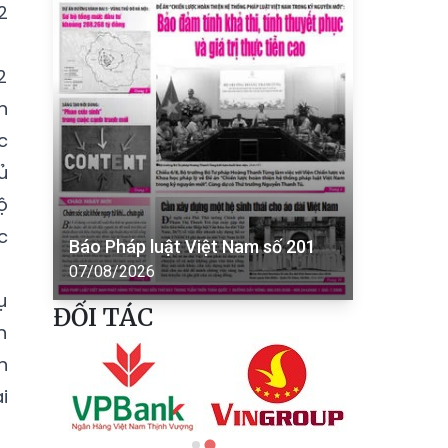
2
2
n
c
ủ
ộ
c
Báo Pháp luật Việt Nam số 201
07/08/2026
̣
ĐỐI TÁC
n
n
i