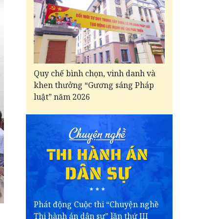
Quy chế bình chọn, vinh danh và
khen thưởng “Gương sáng Pháp
luật” năm 2026
Phát động Cuộc thi “Chuyện nghề
Thi hành án dân sự” lần thứ III