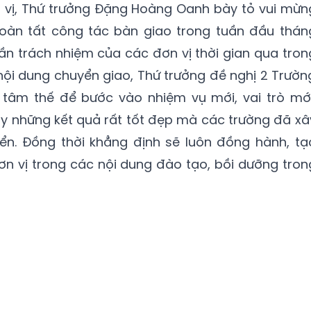
vị, Thứ trưởng Đặng Hoàng Oanh bày tỏ vui mừn
hoàn tất công tác bàn giao trong tuần đầu thán
hần trách nhiệm của các đơn vị thời gian qua tron
 nội dung chuyển giao, Thứ trưởng đề nghị 2 Trườn
tâm thế để bước vào nhiệm vụ mới, vai trò mới
uy những kết quả rất tốt đẹp mà các trường đã xâ
iển. Đồng thời khẳng định sẽ luôn đồng hành, tạ
đơn vị trong các nội dung đào tạo, bồi dưỡng tron