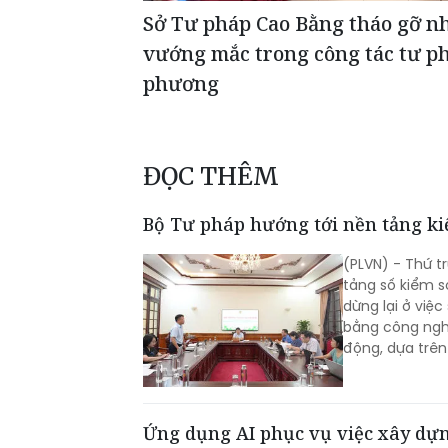
Sở Tư pháp Cao Bằng tháo gỡ n
vướng mắc trong công tác tư ph
phương
ĐỌC THÊM
Bộ Tư pháp hướng tới nền tảng k
(PLVN) - Thứ 
tảng số kiểm s
dừng lại ở việ
bằng công ngh
động, dựa trên 
Ứng dụng AI phục vụ việc xây dựn