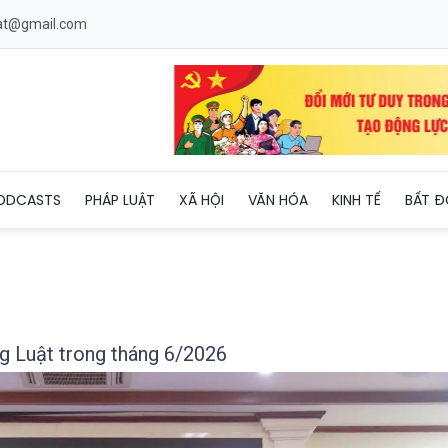
uat@gmail.com
ờng Cao đẳng Luật trong tháng 6/2026
ODCASTS
PHÁP LUẬT
XÃ HỘI
VĂN HÓA
KINH TẾ
BẤT Đ
g Luật trong tháng 6/2026