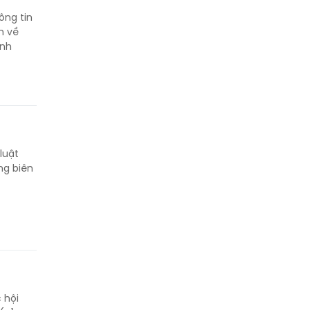
ông tin
n về
ành
luật
ng biên
 hội