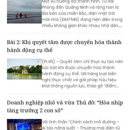
Một xu hướng đã thành hình. Từ Hải
Phòng đến Quảng Ninh và rộng hơn là
địa bàn của miền Bắc, điện mặt trời
mái nhà (ĐMTMN) đang hiện diện trong
nhiều không gian khác nhau: nhà dân,
cơ sở sản xuất, nhà máy, khu công
nghiệp và quan trọng hơn, các hệ
Bài 2: Khi quyết tâm được chuyển hóa thành
thống đã vận hành đang chứng minh
hành động cụ thể
được giá trị thực tế…
(PLVN) - Quyết tâm chỉ thực sự tạo nên
sức bật khi được chuyển hóa thành
hành động cụ thể. Với hàng loạt kiến
nghị thực chất và giải pháp hữu hiệu
khơi thông nguồn lực, tháo gỡ “điểm
nghẽn” về đầu tư, đất đai, hạ tầng và
môi trường kinh doanh (KD), hy vọng Hà
Doanh nghiệp nhỏ và vừa Thủ đô: “Hòa nhịp
Nội sẽ tạo nền tảng để mở rộng không
tăng trưởng 2 con số”
gian phát triển, hiện thực hóa mục tiêu
tăng trưởng cao và bền vững.
Với tinh thần “Chính sách mở đường -
AI tạo năng suất - Thương mại điện tử