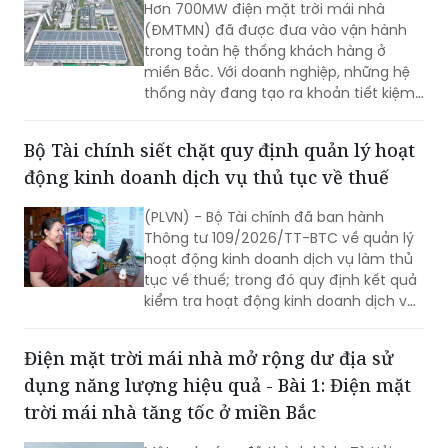
Hơn 700MW điện mặt trời mái nhà
(ĐMTMN) đã được đưa vào vận hành
trong toàn hệ thống khách hàng ở
miền Bắc. Với doanh nghiệp, những hệ
thống này đang tạo ra khoản tiết kiệm
hàng tỷ đồng mỗi tháng. Kết quả này
cho thấy Việt Nam có thể tích hợp
Bộ Tài chính siết chặt quy định quản lý hoạt
nhiều mục tiêu trong cái nhìn mới về sử
động kinh doanh dịch vụ thủ tục về thuế
dụng năng lượng hiệu quả.
(PLVN) - Bộ Tài chính đã ban hành
Thông tư 109/2026/TT-BTC về quản lý
hoạt động kinh doanh dịch vụ làm thủ
tục về thuế; trong đó quy định kết quả
kiểm tra hoạt động kinh doanh dịch vụ
làm thủ tục về thuế phải được công
khai trong 5 ngày làm việc.
Điện mặt trời mái nhà mở rộng dư địa sử
dụng năng lượng hiệu quả - Bài 1: Điện mặt
trời mái nhà tăng tốc ở miền Bắc