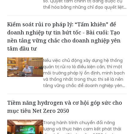
số. Quyết tâm chính trị đang được cụ
thể hóa bằng những chỉ đạo quyết liệt,
hành động đồng bộ và tinh thần dám
nghĩ, dám làm. Đây chính là những
Kiểm soát rủi ro pháp lý: “Tấm khiên” để
động lực quan trọng để TP khơi dậy
doanh nghiệp tự tin bứt tốc - Bài cuối: Tạo
khát vọng tăng trưởng, cũng là nền
tảng để Thủ đô phát huy mọi nguồn
nền tảng vững chắc cho doanh nghiệp yên
lực, tạo đà bứt phá trong giai đoạn
tâm đầu tư
phát triển mới…
Nếu việc chủ động xây dựng hệ thống
quản trị rủi ro là điều kiện cần, thì một
môi trường pháp lý ổn định, minh bạch
và thống nhất trong thực thi sẽ là nền
tảng vững chắc để doanh nghiệp yên
tâm đầu tư dài hạn. Cùng với nỗ lực
nâng cao năng lực tuân thủ từ phía
Tiềm năng hydrogen và cơ hội góp sức cho
doanh nghiệp, việc tiếp tục hoàn thiện
mục tiêu Net Zero 2050
thể chế, tăng tính dự báo và thống
nhất trong áp dụng pháp luật sẽ tạo
Trong hành trình chuyển đổi năng
điều kiện cho hoạt động sản xuất, kinh
lượng và thực hiện cam kết phát thải
doanh phát triển bền vững.