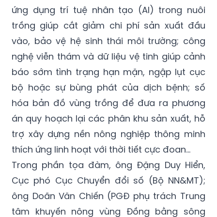
ứng dụng trí tuệ nhân tạo (AI) trong nuôi
trồng giúp cắt giảm chi phí sản xuất đầu
vào, bảo vệ hệ sinh thái môi trường; công
nghệ viễn thám và dữ liệu vệ tinh giúp cảnh
báo sớm tình trạng hạn mặn, ngập lụt cục
bộ hoặc sự bùng phát của dịch bệnh; số
hóa bản đồ vùng trồng để đưa ra phương
án quy hoạch lại các phân khu sản xuất, hỗ
trợ xây dựng nền nông nghiệp thông minh
thích ứng linh hoạt với thời tiết cực đoan…
Trong phần tọa đàm, ông Đặng Duy Hiển,
Cục phó Cục Chuyển đổi số (Bộ NN&MT);
ông Doãn Văn Chiến (PGĐ phụ trách Trung
tâm khuyến nông vùng Đồng bằng sông