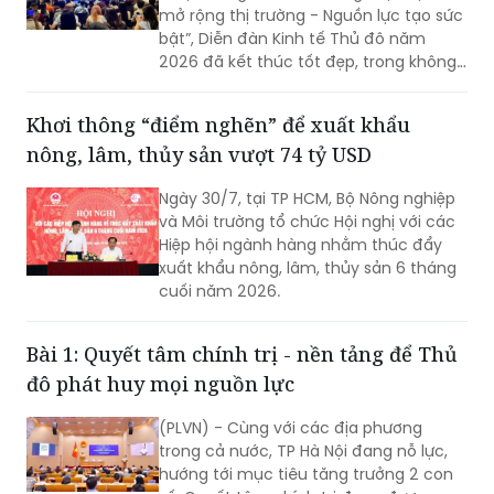
mở rộng thị trường - Nguồn lực tạo sức
bật”, Diễn đàn Kinh tế Thủ đô năm
2026 đã kết thúc tốt đẹp, trong không
khí đổi mới, quyết tâm và khát vọng
phát triển mạnh mẽ của Thủ đô.
Khơi thông “điểm nghẽn” để xuất khẩu
nông, lâm, thủy sản vượt 74 tỷ USD
Ngày 30/7, tại TP HCM, Bộ Nông nghiệp
và Môi trường tổ chức Hội nghị với các
Hiệp hội ngành hàng nhằm thúc đẩy
xuất khẩu nông, lâm, thủy sản 6 tháng
cuối năm 2026.
Bài 1: Quyết tâm chính trị - nền tảng để Thủ
đô phát huy mọi nguồn lực
(PLVN) - Cùng với các địa phương
trong cả nước, TP Hà Nội đang nỗ lực,
hướng tới mục tiêu tăng trưởng 2 con