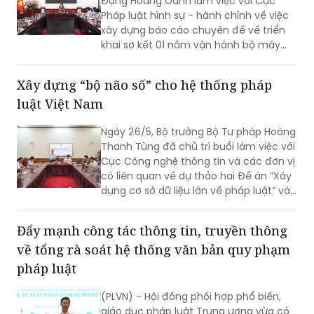
Đặng Hoàng Oanh làm việc với Cục
Pháp luật hình sự - hành chính về việc
xây dựng báo cáo chuyên đề về triển
khai sơ kết 01 năm vận hành bộ máy
của hệ thống chính trị và chính quyền
địa phương 02 cấp.
Xây dựng “bộ não số” cho hệ thống pháp
luật Việt Nam
Ngày 26/5, Bộ trưởng Bộ Tư pháp Hoàng
Thanh Tùng đã chủ trì buổi làm việc với
Cục Công nghệ thông tin và các đơn vị
có liên quan về dự thảo hai Đề án “Xây
dựng cơ sở dữ liệu lớn về pháp luật” và
dự thảo Đề án “Ứng dụng trí tuệ nhân
tạo trong công tác xây dựng và tổ
Đẩy mạnh công tác thông tin, truyền thông
chức thi hành pháp luật”.
về tổng rà soát hệ thống văn bản quy phạm
pháp luật
(PLVN) - Hội đồng phối hợp phổ biến,
giáo dục pháp luật Trung ương vừa có