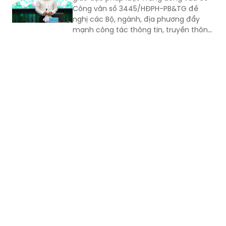
Công văn số 3445/HĐPH-PB&TG đề
nghị các Bộ, ngành, địa phương đẩy
mạnh công tác thông tin, truyền thông
về tổng rà soát hệ thống văn bản quy
phạm pháp luật (VBQPPL).