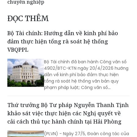
chuyên nghiệp
ĐỌC THÊM
Bộ Tài chính: Hướng dẫn về kinh phí bảo
đảm thực hiện tổng rà soát hệ thống
VBQPPL
Bộ Tài chính đã ban hành Công văn số
4902/BTC-KTN ngày 20/4/2026 hướng
dẫn về kinh phí bảo đảm thực hiện
tổng rà soát hệ thống văn bản quy
phạm pháp luật; Công văn số
5779/BTC-KTN ngày 07/5/2026 hướng
dẫn về nội dung, mức chi thực hiện
Thứ trưởng Bộ Tư pháp Nguyễn Thanh Tịnh
tổng rà soát hệ thống văn bản quy
khảo sát việc thực hiện các Nghị quyết về
phạm pháp luật.
cải cách thủ tục hành chính tại Hải Phòng
(PLVN) - Ngày 27/5, Đoàn công tác của