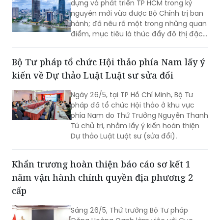
dựng và phát triển TP HCM trong kỷ
nguyên mới vừa được Bộ Chính trị ban
hành; đã nêu rõ một trong những quan
điểm, mục tiêu là thúc đẩy đô thị đặc
biệt (ĐTĐB) TP HCM trở thành biểu
tượng phát triển năng động của Việt
Bộ Tư pháp tổ chức Hội thảo phía Nam lấy ý
Nam trong thế kỷ XXI; nơi hội tụ khát
kiến về Dự thảo Luật Luật sư sửa đổi
vọng phát triển, năng lực cạnh tranh
toàn cầu và tinh thần đổi mới sáng tạo
Ngày 26/5, tại TP Hồ Chí Minh, Bộ Tư
của đất nước; khẳng định vai trò đi
pháp đã tổ chức Hội thảo ở khu vực
trước, làm mẫu; dẫn đầu về kiến tạo
phía Nam do Thứ Trưởng Nguyễn Thanh
thể chế và chất lượng phát triển,
Tú chủ trì, nhằm lấy ý kiến hoàn thiện
chuẩn mực quản trị; là đầu tàu dẫn dắt
Dự thảo Luật Luật sư (sửa đổi).
tăng trưởng, cực đổi mới sáng tạo và
hội nhập quan trọng của cả nước.
Khẩn trương hoàn thiện báo cáo sơ kết 1
năm vận hành chính quyền địa phương 2
cấp
Sáng 26/5, Thứ trưởng Bộ Tư pháp