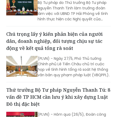
Bộ Tư pháp do Thứ trưởng Bộ Tư pháp
Nguyễn Thanh Tịnh làm trưởng đoàn
làm việc với UBND TP Hải Phòng về tình
hình thực hiện các Nghị quyết của
Chính phủ về phân cấp, cắt giảm, đơn
giản hoá thủ tục hành chính (TTHC),
Chú trọng lấy ý kiến phản biện của người
điều kiện kinh doanh, thực hiện quy
dân, doanh nghiệp, đối tượng chịu sự tác
định pháp luật về kiểm soát TTHC và
thực hiện TTHC tại Trung tâm phục vụ
động về kết quả tổng rà soát
hành chính công trên địa bàn TP.
(PLVN) - Ngày 27/5, Phó Thủ tướng
Chính phủ Lê Tiến Châu chủ trì cuộc
họp về tình hình tổng rà soát hệ thống
văn bản quy phạm pháp luật (VBQPPL).
Thứ trưởng Bộ Tư pháp Nguyễn Thanh Tú: 8
vấn đề TP HCM cần lưu ý khi xây dựng Luật
Đô thị đặc biệt
(PLVN) - Hôm qua (26/5), Đoàn công