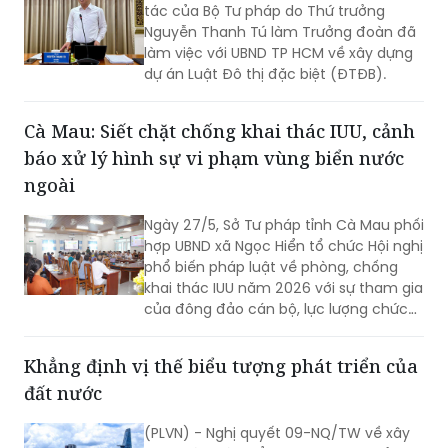
tác của Bộ Tư pháp do Thứ trưởng
Nguyễn Thanh Tú làm Trưởng đoàn đã
làm việc với UBND TP HCM về xây dựng
dự án Luật Đô thị đặc biệt (ĐTĐB).
Cà Mau: Siết chặt chống khai thác IUU, cảnh
báo xử lý hình sự vi phạm vùng biển nước
ngoài
Ngày 27/5, Sở Tư pháp tỉnh Cà Mau phối
hợp UBND xã Ngọc Hiển tổ chức Hội nghị
phổ biến pháp luật về phòng, chống
khai thác IUU năm 2026 với sự tham gia
của đông đảo cán bộ, lực lượng chức
năng, chủ tàu cá, cơ sở thu mua, chế
biến thủy sản và ngư dân trên địa bàn.
Khẳng định vị thế biểu tượng phát triển của
đất nước
(PLVN) - Nghị quyết 09-NQ/TW về xây