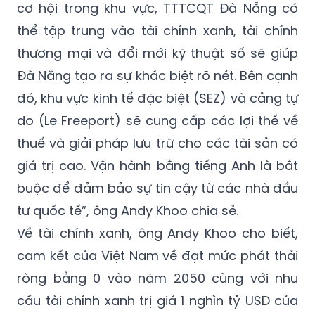
cơ hội trong khu vực, TTTCQT Đà Nẵng có
thể tập trung vào tài chính xanh, tài chính
thương mại và đổi mới kỹ thuật số sẽ giúp
Đà Nẵng tạo ra sự khác biệt rõ nét. Bên cạnh
đó, khu vực kinh tế đặc biệt (SEZ) và cảng tự
do (Le Freeport) sẽ cung cấp các lợi thế về
thuế và giải pháp lưu trữ cho các tài sản có
giá trị cao. Vận hành bằng tiếng Anh là bắt
buộc để đảm bảo sự tin cậy từ các nhà đầu
tư quốc tế”, ông Andy Khoo chia sẻ.
Về tài chính xanh, ông Andy Khoo cho biết,
cam kết của Việt Nam về đạt mức phát thải
ròng bằng 0 vào năm 2050 cùng với nhu
cầu tài chính xanh trị giá 1 nghìn tỷ USD của