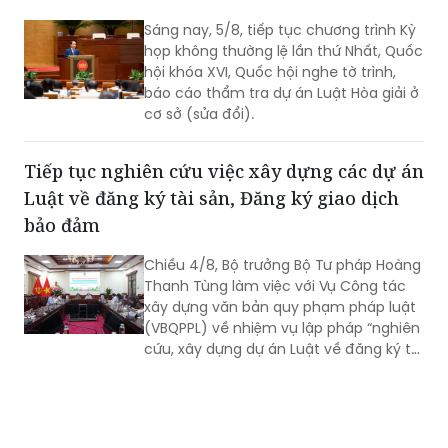
Sáng nay, 5/8, tiếp tục chương trình Kỳ
họp không thường lệ lần thứ Nhất, Quốc
hội khóa XVI, Quốc hội nghe tờ trình,
báo cáo thẩm tra dự án Luật Hòa giải ở
cơ sở (sửa đổi).
Tiếp tục nghiên cứu việc xây dựng các dự án
Luật về đăng ký tài sản, Đăng ký giao dịch
bảo đảm
Chiều 4/8, Bộ trưởng Bộ Tư pháp Hoàng
Thanh Tùng làm việc với Vụ Công tác
xây dựng văn bản quy phạm pháp luật
(VBQPPL) về nhiệm vụ lập pháp “nghiên
cứu, xây dựng dự án Luật về đăng ký tài
sản” và “rà soát, sửa đổi Luật Đăng ký
giao dịch bảo đảm”. Cùng dự có Thứ
trưởng Đặng Hoàng Oanh.