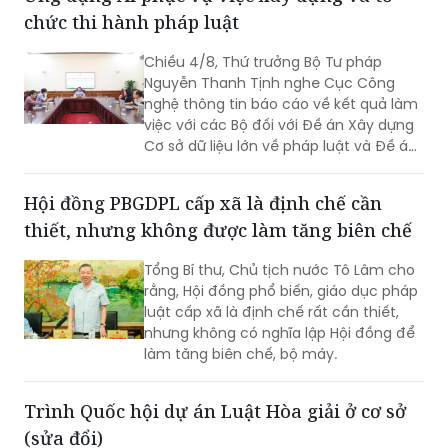
nghệ, mà phải hướng tới xây dựng một
chức thi hành pháp luật
nền tảng thực sự thông minh, chủ
động, dựa trên dữ liệu và tạo ra giá trị
Chiều 4/8, Thứ trưởng Bộ Tư pháp
gia tăng cho công tác quản lý nhà
Nguyễn Thanh Tịnh nghe Cục Công
nước.
nghệ thông tin báo cáo về kết quả làm
việc với các Bộ đối với Đề án Xây dựng
Cơ sở dữ liệu lớn về pháp luật và Đề án
Ứng dụng trí tuệ nhân tạo trong xây
dựng và tổ chức thi hành pháp luật
Hội đồng PBGDPL cấp xã là định chế cần
trình Thủ tướng Chính phủ.
thiết, nhưng không được làm tăng biên chế
Tổng Bí thư, Chủ tịch nước Tô Lâm cho
rằng, Hội đồng phổ biến, giáo dục pháp
luật cấp xã là định chế rất cần thiết,
nhưng không có nghĩa lập Hội đồng để
làm tăng biên chế, bộ máy.
Trình Quốc hội dự án Luật Hòa giải ở cơ sở
(sửa đổi)