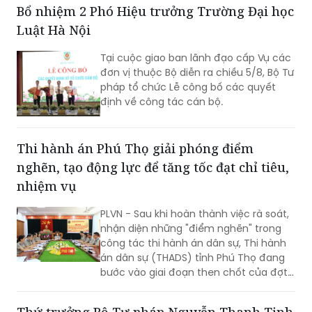
Bổ nhiệm 2 Phó Hiệu trưởng Trường Đại học
Luật Hà Nội
Tại cuộc giao ban lãnh đạo cấp Vụ các
đơn vị thuộc Bộ diễn ra chiều 5/8, Bộ Tư
pháp tổ chức Lễ công bố các quyết
định về công tác cán bộ.
Thi hành án Phú Thọ giải phóng điểm
nghẽn, tạo động lực để tăng tốc đạt chỉ tiêu,
nhiệm vụ
PLVN - Sau khi hoàn thành việc rà soát,
nhận diện những "điểm nghẽn" trong
công tác thi hành án dân sự, Thi hành
án dân sự (THADS) tỉnh Phú Thọ đang
bước vào giai đoạn then chốt của đợt
cao điểm với trọng tâm giải phóng
điểm nghẽn, khơi thông tiến độ và tạo
Thứ trưởng Bộ Tư pháp Nguyễn Thanh Tịnh