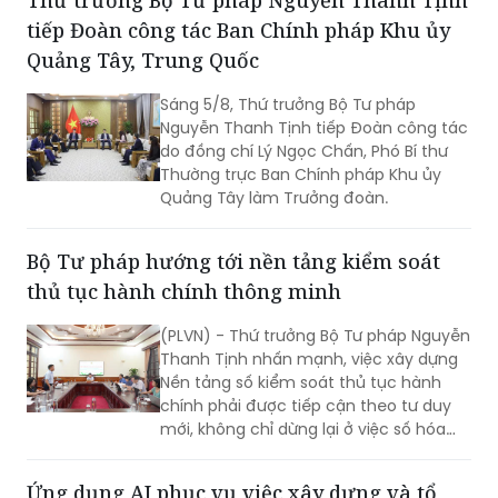
động lực để tăng tốc hoàn thành các
tiếp Đoàn công tác Ban Chính pháp Khu ủy
chỉ tiêu, nhiệm vụ năm 2026.
Quảng Tây, Trung Quốc
Sáng 5/8, Thứ trưởng Bộ Tư pháp
Nguyễn Thanh Tịnh tiếp Đoàn công tác
do đồng chí Lý Ngọc Chấn, Phó Bí thư
Thường trực Ban Chính pháp Khu ủy
Quảng Tây làm Trưởng đoàn.
Bộ Tư pháp hướng tới nền tảng kiểm soát
thủ tục hành chính thông minh
(PLVN) - Thứ trưởng Bộ Tư pháp Nguyễn
Thanh Tịnh nhấn mạnh, việc xây dựng
Nền tảng số kiểm soát thủ tục hành
chính phải được tiếp cận theo tư duy
mới, không chỉ dừng lại ở việc số hóa
các quy trình, biểu mẫu hay thay thế
một số thao tác thủ công bằng công
Ứng dụng AI phục vụ việc xây dựng và tổ