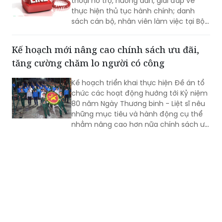
thoại hỗ trợ, hướng dẫn, giải đáp về
thực hiện thủ tục hành chính; danh
sách cán bộ, nhân viên làm việc tại Bộ
phận Một cửa Bộ Quốc phòng.
Kế hoạch mới nâng cao chính sách ưu đãi,
tăng cường chăm lo người có công
Kế hoạch triển khai thực hiện Đề án tổ
chức các hoạt động hướng tới Kỷ niệm
80 năm Ngày Thương binh - Liệt sĩ nêu
những mục tiêu và hành động cụ thể
nhằm nâng cao hơn nữa chính sách ưu
đãi, chăm lo đời sống người có công và
thân nhân người có công; xác định rõ
trách nhiệm của người đứng đầu các
bộ, cơ quan trung ương và địa phương
trong tổ chức triển khai...