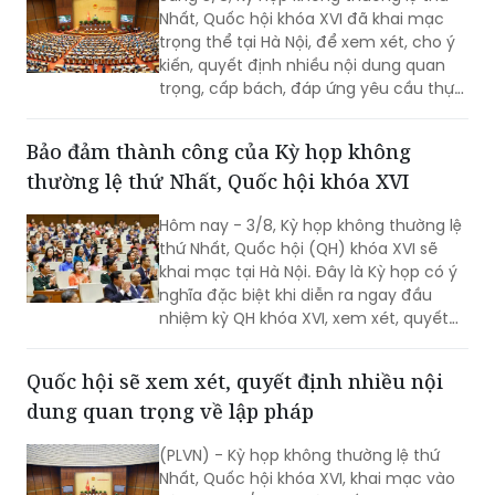
Nhất, Quốc hội khóa XVI đã khai mạc
trọng thể tại Hà Nội, để xem xét, cho ý
kiến, quyết định nhiều nội dung quan
trọng, cấp bách, đáp ứng yêu cầu thực
tiễn, vì sự phát triển nhanh, bền vững
của đất nước.
Bảo đảm thành công của Kỳ họp không
thường lệ thứ Nhất, Quốc hội khóa XVI
Hôm nay - 3/8, Kỳ họp không thường lệ
thứ Nhất, Quốc hội (QH) khóa XVI sẽ
khai mạc tại Hà Nội. Đây là Kỳ họp có ý
nghĩa đặc biệt khi diễn ra ngay đầu
nhiệm kỳ QH khóa XVI, xem xét, quyết
định nhiều nội dung quan trọng về
công tác lập pháp, công tác nhân sự
Quốc hội sẽ xem xét, quyết định nhiều nội
và các vấn đề thuộc thẩm quyền của
dung quan trọng về lập pháp
QH. Việc các cơ quan của QH và Chính
phủ khẩn trương hoàn tất công tác
(PLVN) - Kỳ họp không thường lệ thứ
chuẩn bị cho thấy quyết tâm đưa các
Nhất, Quốc hội khóa XVI, khai mạc vào
chủ trương của Đảng nhanh chóng đi