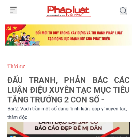
Trang chủ Bài 2: Vạch trần một s
Thời sự
ĐẤU TRANH, PHẢN BÁC CÁC
LUẬN ĐIỆU XUYÊN TẠC MỤC TIÊU
TĂNG TRƯỞNG 2 CON SỐ -
Bài 2: Vạch trần một số dạng 'bình luận, góp ý' xuyên tạc,
thâm độc