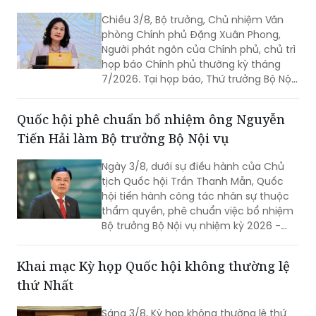
Chiều 3/8, Bộ trưởng, Chủ nhiệm Văn
phòng Chính phủ Đặng Xuân Phong,
Người phát ngôn của Chính phủ, chủ trì
họp báo Chính phủ thường kỳ tháng
7/2026. Tại họp báo, Thứ trưởng Bộ Nội
vụ Nguyễn Thị Hà đã thông tin về kết
quả sắp xếp các thôn, tổ dân phố trên
Quốc hội phê chuẩn bổ nhiệm ông Nguyễn
toàn quốc.
Tiến Hải làm Bộ trưởng Bộ Nội vụ
Ngày 3/8, dưới sự điều hành của Chủ
tịch Quốc hội Trần Thanh Mẫn, Quốc
hội tiến hành công tác nhân sự thuộc
thẩm quyền, phê chuẩn việc bổ nhiệm
Bộ trưởng Bộ Nội vụ nhiệm kỳ 2026 -
2031 đối với ông Nguyễn Tiến Hải, Ủy
viên Ban Chấp hành Trung ương Đảng,
Khai mạc Kỳ họp Quốc hội không thường lệ
quyền Bộ trưởng Bộ Nội vụ.
thứ Nhất
Sáng 3/8, Kỳ họp không thường lệ thứ