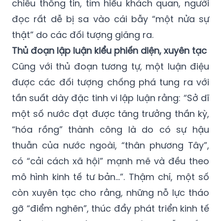
chiếu thông tin, tìm hiểu khách quan, người
đọc rất dễ bị sa vào cái bẫy “một nửa sự
thật” do các đối tượng giăng ra.
Thủ đoạn lập luận kiểu phiến diện, xuyên tạc
Cũng với thủ đoạn tương tự, một luận điệu
được các đối tượng chống phá tung ra với
tần suất dày đặc tinh vi lập luận rằng: “Sở dĩ
một số nước đạt được tăng trưởng thần kỳ,
“hóa rồng” thành công là do có sự hậu
thuẫn của nước ngoài, “thân phương Tây”,
có “cải cách xã hội” mạnh mẽ và đều theo
mô hình kinh tế tư bản…”. Thậm chí, một số
còn xuyên tạc cho rằng, những nỗ lực tháo
gỡ “điểm nghẽn”, thúc đẩy phát triển kinh tế