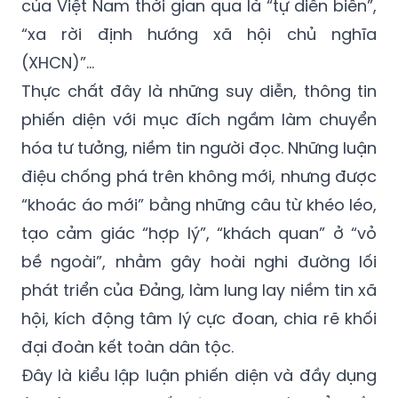
của Việt Nam thời gian qua là “tự diễn biến”,
“xa rời định hướng xã hội chủ nghĩa
(XHCN)”…
Thực chất đây là những suy diễn, thông tin
phiến diện với mục đích ngầm làm chuyển
hóa tư tưởng, niềm tin người đọc. Những luận
điệu chống phá trên không mới, nhưng được
“khoác áo mới” bằng những câu từ khéo léo,
tạo cảm giác “hợp lý”, “khách quan” ở “vỏ
bề ngoài”, nhằm gây hoài nghi đường lối
phát triển của Đảng, làm lung lay niềm tin xã
hội, kích động tâm lý cực đoan, chia rẽ khối
đại đoàn kết toàn dân tộc.
Đây là kiểu lập luận phiến diện và đầy dụng