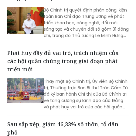
Bộ Chính trị quyết định phân công, kiện
toàn Ban Chỉ đạo Trung ương về phát
triển khoa học, công nghệ, đổi mới
sáng tạo và chuyển đổi số gồm 31 đồng
chí, trong đó Thủ tướng Lê Minh Hưng
làm Trưởng Ban.
Phát huy đầy đủ vai trò, trách nhiệm của
các hội quần chúng trong giai đoạn phát
triển mới
Thay mặt Bộ Chính trị, Ủy viên Bộ Chính
trị, Thường trực Ban Bí thư Trần Cẩm Tú
đã ký ban hành Chỉ thị của Bộ Chính trị
về tăng cường sự lãnh đạo của Đảng
và phát huy vai trò của các hội quần
chúng trong giai đoạn phát triển mới
(Chỉ thị số 11-CT/TW)
Sau sắp xếp, giảm 46,33% số thôn, tổ dân
phố