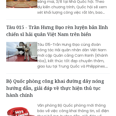
sáng mai, 3/8 tại Nhà Quốc hội. Theo
vào cuộc sống thông qua những quyết
dự kiến chương trình, Quốc hội sẽ xem
sách kịp thời của QH.
xét khối lượng công việc rất lớn, bao
gồm dự kiến biểu quyết thông qua
nhiều dự án luật quan trọng...
Tàu 015 - Trần Hưng Đạo rèn luyện bản lĩnh
chiến sĩ hải quân Việt Nam trên biển
Tàu 015-Trần Hưng Đạo cùng đoàn
công tác Hải quân nhân dân Việt Nam
mới cập Quân cảng Cam Ranh (Khánh
Hòa), kết thúc tốt đẹp chuyến thăm,
giao lưu tại Trung Quốc và Philippines.
Trong điều kiện hoạt động liên tục trên
biển, tàu đã duy trì nghiêm các chế độ
Bộ Quốc phòng công khai đường dây nóng
trực sẵn sàng chiến đấu, trực canh, đi
hướng dẫn, giải đáp về thực hiện thủ tục
ca; tổ chức luyện tập các phương án...
hành chính
Văn phòng Bộ Quốc phòng mới thông
báo về việc công khai thông tin, số điện