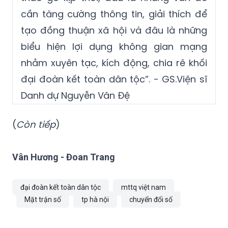
cần tăng cường thông tin, giải thích để
tạo đồng thuận xã hội và đâu là những
biểu hiện lợi dụng không gian mạng
nhằm xuyên tạc, kích động, chia rẽ khối
đại đoàn kết toàn dân tộc”. - GS.Viện sĩ
Danh dự Nguyễn Văn Đệ
(
Còn tiếp
)
Vân Hương - Đoan Trang
đại đoàn kết toàn dân tộc
mttq việt nam
Mặt trận số
tp hà nội
chuyển đổi số