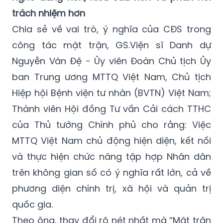
trách nhiệm hơn
Chia sẻ về vai trò, ý nghĩa của CĐS trong
công tác mặt trận, GS.Viện sĩ Danh dự
Nguyễn Văn Đệ - Ủy viên Đoàn Chủ tịch Ủy
ban Trung ương MTTQ Việt Nam, Chủ tịch
Hiệp hội Bệnh viện tư nhân (BVTN) Việt Nam;
Thành viên Hội đồng Tư vấn Cải cách TTHC
của Thủ tướng Chính phủ cho rằng: Việc
MTTQ Việt Nam chủ động hiện diện, kết nối
và thực hiện chức năng tập hợp Nhân dân
trên không gian số có ý nghĩa rất lớn, cả về
phương diện chính trị, xã hội và quản trị
quốc gia.
Theo ông, thay đổi rõ nét nhất mà “Mặt trận