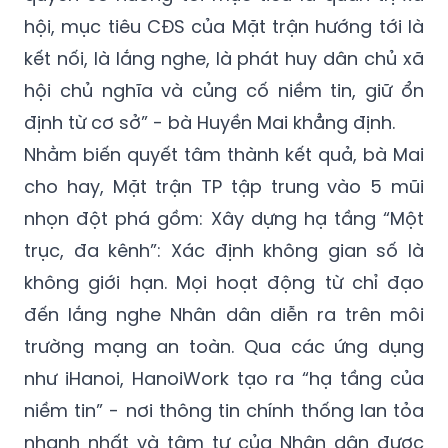
hội, mục tiêu CĐS của Mặt trận hướng tới là
kết nối, là lắng nghe, là phát huy dân chủ xã
hội chủ nghĩa và củng cố niềm tin, giữ ổn
định từ cơ sở” - bà Huyền Mai khẳng định.
Nhằm biến quyết tâm thành kết quả, bà Mai
cho hay, Mặt trận TP tập trung vào 5 mũi
nhọn đột phá gồm: Xây dựng hạ tầng “Một
trục, đa kênh”: Xác định không gian số là
không giới hạn. Mọi hoạt động từ chỉ đạo
đến lắng nghe Nhân dân diễn ra trên môi
trường mạng an toàn. Qua các ứng dụng
như iHanoi, HanoiWork tạo ra “hạ tầng của
niềm tin” - nơi thông tin chính thống lan tỏa
nhanh nhất và tâm tư của Nhân dân được