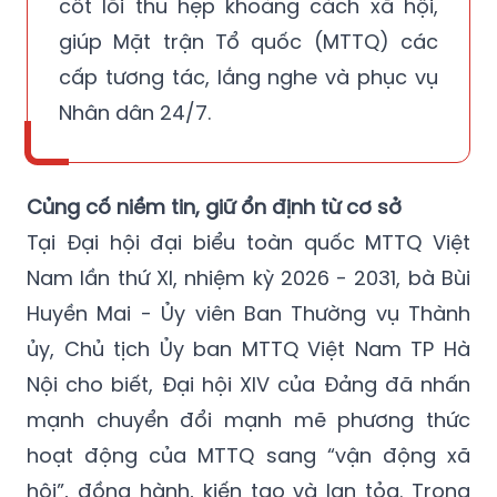
cốt lõi thu hẹp khoảng cách xã hội,
giúp Mặt trận Tổ quốc (MTTQ) các
cấp tương tác, lắng nghe và phục vụ
Nhân dân 24/7.
Củng cố niềm tin, giữ ổn định từ cơ sở
Tại Đại hội đại biểu toàn quốc MTTQ Việt
Nam lần thứ XI, nhiệm kỳ 2026 - 2031, bà Bùi
Huyền Mai - Ủy viên Ban Thường vụ Thành
ủy, Chủ tịch Ủy ban MTTQ Việt Nam TP Hà
Nội cho biết, Đại hội XIV của Đảng đã nhấn
mạnh chuyển đổi mạnh mẽ phương thức
hoạt động của MTTQ sang “vận động xã
hội”, đồng hành, kiến tạo và lan tỏa. Trong