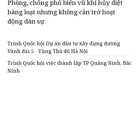
Phòng, chống phổ biến vũ khí hủy diệt
hàng loạt nhưng không cản trở hoạt
động dân sự
Trình Quốc hội Dự án đầu tư xây dựng đường
Vành đai 5 - Vùng Thủ đô Hà Nội
Trình Quốc hội việc thành lập TP Quảng Ninh, Bắc
Ninh
Kiên quyết không hạ các chỉ tiêu về chất lượng
Đưa đổi mới sáng tạo thành động lực phát triển
của toàn xã hội
Tạo cơ sở pháp lý cho hoạt động xuất bản phát
triển trong giai đoạn mới
ĐỌC THÊM