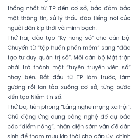
thống nhất từ TP đến cơ sở, bảo đảm bảo
mật thông tin, xử lý thấu đáo tiếng nói của
người dân kịp thời và minh bạch.
Thứ hai, đào tạo “Kỹ năng số” cho cán bộ:
Chuyển từ “tập huấn phần mềm” sang “đào
tạo tư duy quản trị số”. Mỗi cán bộ Mặt trận
phải trở thành một “tuyên truyền viên số”
nhạy bén. Bắt đầu từ TP làm trước, làm
gương rồi lan tỏa xuống cơ sở, từng bước
kiến tạo Niềm tin số.
Thứ ba, tiên phong “Lắng nghe mạng xã hội”.
Chủ động ứng dụng công nghệ để dự báo
các “điểm nóng”, nhận diện sớm vấn đề dân
sinh để tham mưu kịp thời cho cấp ủy, chính