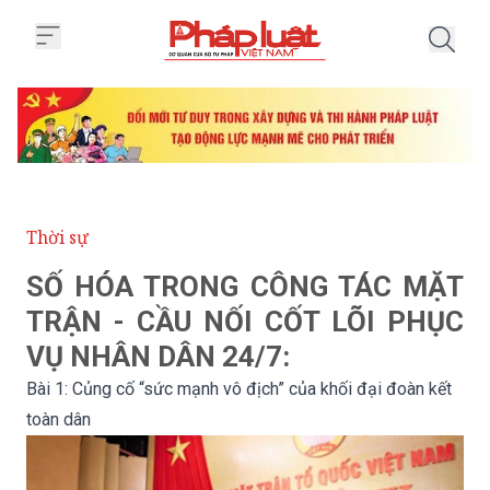
Trang chủ Bài 1: Củng cố “sức m
Thời sự
SỐ HÓA TRONG CÔNG TÁC MẶT
TRẬN - CẦU NỐI CỐT LÕI PHỤC
VỤ NHÂN DÂN 24/7:
Bài 1: Củng cố “sức mạnh vô địch” của khối đại đoàn kết
toàn dân