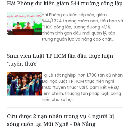
Hải Phòng dự kiến giảm 544 trường công lập
đến việc đổ, chôn lấp trái phép hơn
400 tấn bê tông thải ra môi trường.
Hải Phòng dự kiến sắp xếp, giảm
544/1.324 trường mầm non, tiểu học và
THCS công lập, tương đương 41,1%,
nhằm tinh gọn đầu mối quản lý, tập
trung nguồn lực và nâng cao chất
lượng giáo dục. Việc sắp xếp phải hoàn
thành trước ngày 20/8/2026.
Sinh viên Luật TP HCM lần đầu thực hiện
'tuyên thức'
Tại Lễ Tốt nghiệp, hơn 1.700 tân cử nhân
Đại học Luật TP HCM thực hiện nghi
thức “tuyên thức” với 5 cam kết về sự
liêm chính, thượng tôn pháp luật, cống
hiến cho xã hội.
Cứu được 2 nạn nhân trong vụ 4 người bị
sóng cuốn tại Mũi Nghê - Đà Nẵng