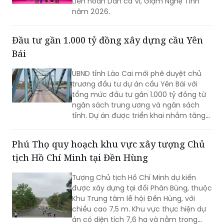
Liên hoan Dân ca Ví, Giặm Nghệ Tĩnh
năm 2026.
Đầu tư gần 1.000 tỷ đồng xây dựng cầu Yên
Bái
UBND tỉnh Lào Cai mới phê duyệt chủ
trương đầu tư dự án cầu Yên Bái với
tổng mức đầu tư gần 1.000 tỷ đồng từ
ngân sách trung ương và ngân sách
tỉnh. Dự án được triển khai nhằm tăng
cường kết nối giao thông qua sông
Hồng và hoàn thiện hạ tầng đô thị.
Phú Thọ quy hoạch khu vực xây tượng Chủ
tịch Hồ Chí Minh tại Đền Hùng
Tượng Chủ tịch Hồ Chí Minh dự kiến
được xây dựng tại đồi Phân Bùng, thuộc
Khu Trung tâm lễ hội Đền Hùng, với
chiều cao 7,5 m. Khu vực thực hiện dự
án có diện tích 7,6 ha và nằm trong