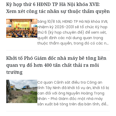
Kỳ họp thứ 6 HĐND TP Hà Nội khóa XVII:
Xem xét công tác nhân sự thuộc thẩm quyền
Sáng 10/8 tới, HĐND TP Hà Nội khóa XVII,
nhiệm kỳ 2026-2031 sẽ tổ chức Kỳ họp
thứ 6 (kỳ họp chuyên đề) để xem xét,
quyết định các nội dung quan trọng
thuộc thẩm quyền, trong đó có các nội
dung về công tác nhân sự.
Khởi tố Phó Giám đốc nhà máy bê tông liên
quan vụ đổ hơn 400 tấn chất thải ra môi
trường
Cơ quan Cảnh sát điều tra Công an
tỉnh Tây Ninh đã khởi tố vụ án, khởi tố bị
can đối với ông Nguyễn Hoàng Trọng
Nhân - Phó Giám đốc một nhà máy
sản xuất bê tông trên địa bàn tỉnh, để
điều tra về hành vi “Gây ô nhiễm môi
trường”. Vụ án được xác định liên quan