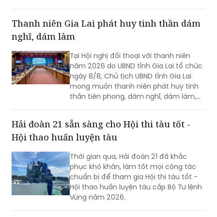
Khu vực bảo vệ II của Khu Di tích lịch sử
Đền Hùng...
Thanh niên Gia Lai phát huy tinh thần dám
nghĩ, dám làm
Tại Hội nghị đối thoại với thanh niên
năm 2026 do UBND tỉnh Gia Lai tổ chức
ngày 8/8, Chủ tịch UBND tỉnh Gia Lai
mong muốn thanh niên phát huy tinh
thần tiên phong, dám nghĩ, dám làm,
chủ động học tập, đổi mới sáng tạo và
gắn khát vọng cá nhân với khát vọng
Hải đoàn 21 sẵn sàng cho Hội thi tàu tốt -
phát triển của quê hương.
Hội thao huấn luyện tàu
Thời gian qua, Hải đoàn 21 đã khắc
phục khó khăn, làm tốt mọi công tác
chuẩn bị để tham gia Hội thi tàu tốt -
Hội thao huấn luyện tàu cấp Bộ Tư lệnh
Vùng năm 2026.