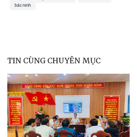
Petrolimex
5 tỷ đồng.
Tập đoàn Xăng dầu Việt Nam
hỗ trợ bão lũ
bắc ninh
TIN CÙNG CHUYÊN MỤC