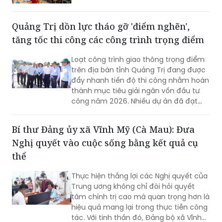
Quảng Trị dồn lực tháo gỡ 'điểm nghẽn',
tăng tốc thi công các công trình trọng điểm
Loạt công trình giao thông trọng điểm
trên địa bàn tỉnh Quảng Trị đang được
đẩy nhanh tiến độ thi công nhằm hoàn
thành mục tiêu giải ngân vốn đầu tư
công năm 2026. Nhiều dự án đã đạt
khối lượng thi công lớn, một số công
trình cơ bản hoàn thành, song công tác
Bí thư Đảng ủy xã Vĩnh Mỹ (Cà Mau): Đưa
giải phóng mặt bằng vẫn là "nút thắt"
Nghị quyết vào cuộc sống bằng kết quả cụ
cần sớm tháo gỡ để bảo đảm tiến độ
chung.
thể
Thực hiện thắng lợi các Nghị quyết của
Trung ương không chỉ đòi hỏi quyết
tâm chính trị cao mà quan trọng hơn là
hiệu quả mang lại trong thực tiễn công
tác. Với tinh thần đó, Đảng bộ xã Vĩnh