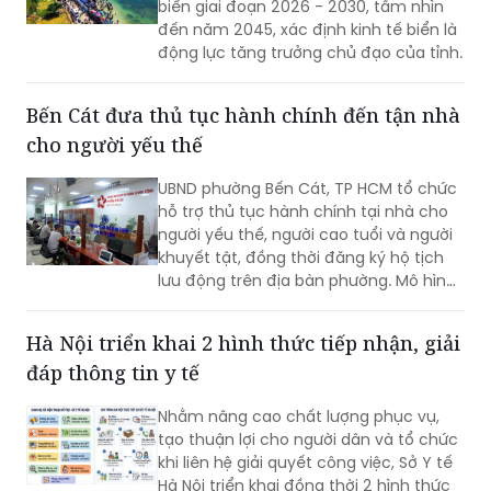
biển giai đoạn 2026 - 2030, tầm nhìn
đến năm 2045, xác định kinh tế biển là
động lực tăng trưởng chủ đạo của tỉnh.
Bến Cát đưa thủ tục hành chính đến tận nhà
cho người yếu thế
UBND phường Bến Cát, TP HCM tổ chức
hỗ trợ thủ tục hành chính tại nhà cho
người yếu thế, người cao tuổi và người
khuyết tật, đồng thời đăng ký hộ tịch
lưu động trên địa bàn phường. Mô hình
giúp giảm trở ngại đi lại và bảo đảm
quyền lợi pháp lý cho người dân.
Hà Nội triển khai 2 hình thức tiếp nhận, giải
đáp thông tin y tế
Nhằm nâng cao chất lượng phục vụ,
tạo thuận lợi cho người dân và tổ chức
khi liên hệ giải quyết công việc, Sở Y tế
Hà Nội triển khai đồng thời 2 hình thức