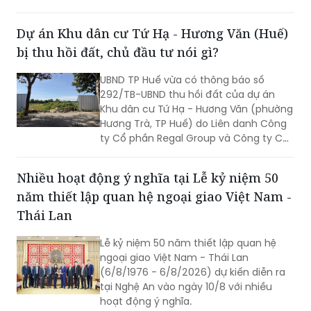
Mỹ xác định lấy chất lượng thực thi làm
thước đo năng lực lãnh đạo, xây dựng
Dự án Khu dân cư Tứ Hạ - Hương Văn (Huế)
đội ngũ cán bộ đủ phẩm chất, năng
bị thu hồi đất, chủ đầu tư nói gì?
lực, trách nhiệm, đưa các chủ trương
của Đảng đi vào cuộc sống. Từ đó tạo
UBND TP Huế vừa có thông báo số
chuyển biến rõ nét trong phát triển kinh
292/TB-UBND thu hồi đất của dự án
tế - xã hội và nâng cao đời sống Nhân
Khu dân cư Tứ Hạ - Hương Văn (phường
dân.
Hương Trà, TP Huế) do Liên danh Công
ty Cổ phần Regal Group và Công ty Cổ
phần Tập đoàn Đất Xanh làm chủ đầu
tư.
Nhiều hoạt động ý nghĩa tại Lễ kỷ niệm 50
năm thiết lập quan hệ ngoại giao Việt Nam -
Thái Lan
Lễ kỷ niệm 50 năm thiết lập quan hệ
ngoại giao Việt Nam - Thái Lan
(6/8/1976 - 6/8/2026) dự kiến diễn ra
tại Nghệ An vào ngày 10/8 với nhiều
hoạt động ý nghĩa.