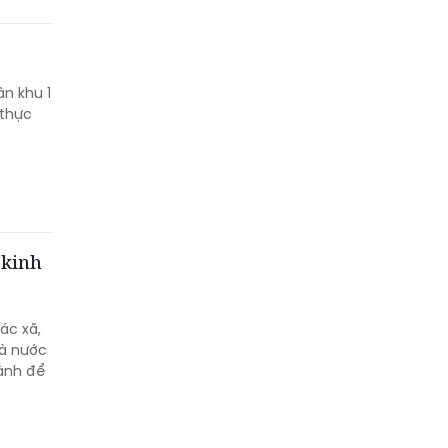
ân khu 1
 thực
 kinh
ác xã,
hà nước
hành để