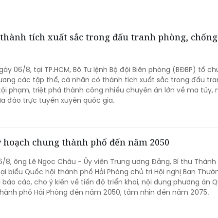
thành tích xuất sắc trong đấu tranh phòng, chống
gày 06/8, tại TP.HCM, Bộ Tư lệnh Bộ đội Biên phòng (BĐBP) tổ ch
ương các tập thể, cá nhân có thành tích xuất sắc trong đấu tr
ội phạm, triệt phá thành công nhiều chuyên án lớn về ma túy,
ừa đảo trực tuyến xuyên quốc gia.
uy hoạch chung thành phố đến năm 2050
6/8, ông Lê Ngọc Châu - Ủy viên Trung ương Đảng, Bí thư Thành 
uốc hội thành phố Hải Phòng chủ trì Hội nghị Ban Thường vụ
báo cáo, cho ý kiến về tiến độ triển khai, nội dung phương án 
hành phố Hải Phòng đến năm 2050, tầm nhìn đến năm 2075.