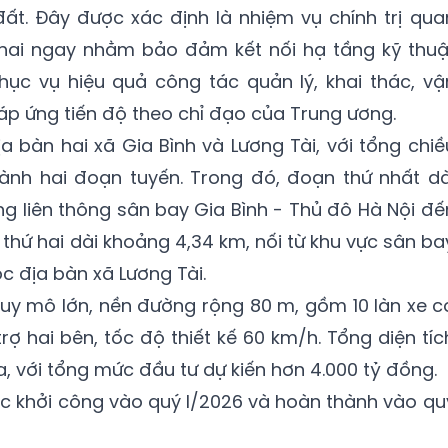
ất. Đây được xác định là nhiệm vụ chính trị qua
 khai ngay nhằm bảo đảm kết nối hạ tầng kỹ thuậ
ục vụ hiệu quả công tác quản lý, khai thác, vậ
áp ứng tiến độ theo chỉ đạo của Trung ương.
ịa bàn hai xã Gia Bình và Lương Tài, với tổng chiề
hành hai đoạn tuyến. Trong đó, đoạn thứ nhất dà
ờng liên thông sân bay Gia Bình - Thủ đô Hà Nội đế
thứ hai dài khoảng 4,34 km, nối từ khu vực sân ba
c địa bàn xã Lương Tài.
uy mô lớn, nền đường rộng 80 m, gồm 10 làn xe c
rợ hai bên, tốc độ thiết kế 60 km/h. Tổng diện tíc
, với tổng mức đầu tư dự kiến hơn 4.000 tỷ đồng.
c khởi công vào quý I/2026 và hoàn thành vào qu