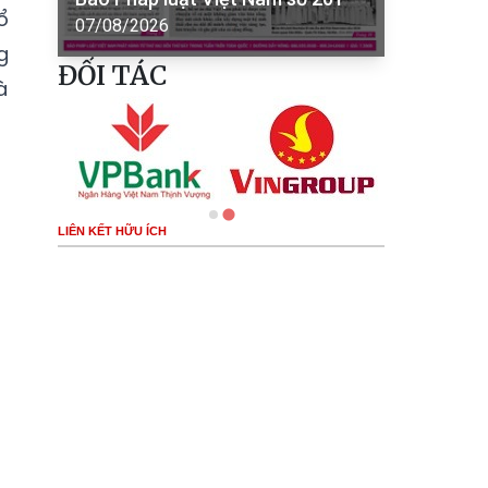
ổ
07/08/2026
g
ĐỐI TÁC
à
LIÊN KẾT HỮU ÍCH