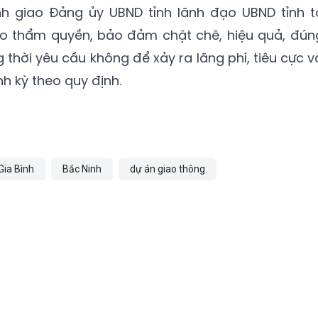
h giao Đảng ủy UBND tỉnh lãnh đạo UBND tỉnh t
heo thẩm quyền, bảo đảm chặt chẽ, hiệu quả, đún
 thời yêu cầu không để xảy ra lãng phí, tiêu cực v
h kỳ theo quy định.
Gia Bình
Bắc Ninh
dự án giao thông