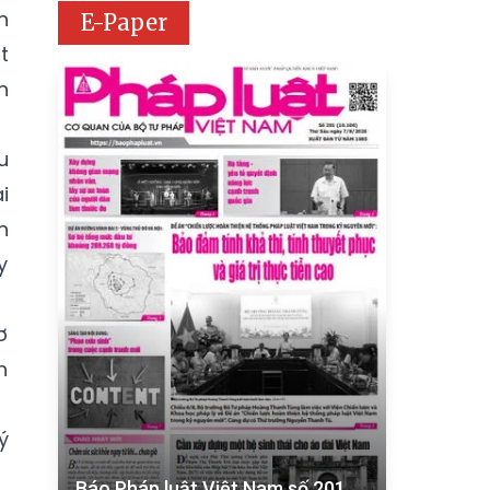
n
E-Paper
t
n
u
i
n
y
ơ
h
ý
Báo Pháp luật Việt Nam số 201