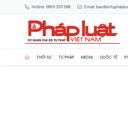
Hotline: 0869 359 588
Email: baodientuphapl
Trang chủ Bắc Ninh thông qu
THỜI SỰ
TƯ PHÁP
MEDIA
QUỐC TẾ
P