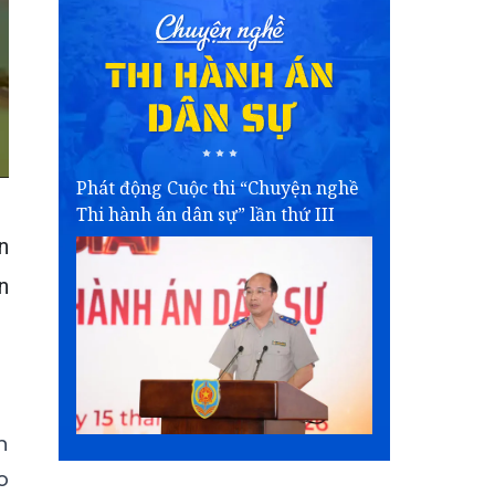
Phát động Cuộc thi “Chuyện nghề
Thi hành án dân sự” lần thứ III
n
n
n
o