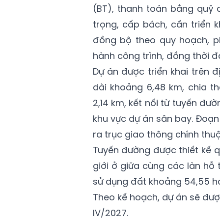
(BT), thanh toán bằng quỹ đ
trọng, cấp bách, cần triển
đồng bộ theo quy hoạch, ph
hành công trình, đồng thời đ
Dự án được triển khai trên đ
dài khoảng 6,48 km, chia t
2,14 km, kết nối từ tuyến đư
khu vực dự án sân bay. Đoạn 
ra trục giao thông chính thuộ
Tuyến đường được thiết kế q
giới ở giữa cùng các làn hỗ t
sử dụng đất khoảng 54,55 ha
Theo kế hoạch, dự án sẽ đượ
IV/2027.