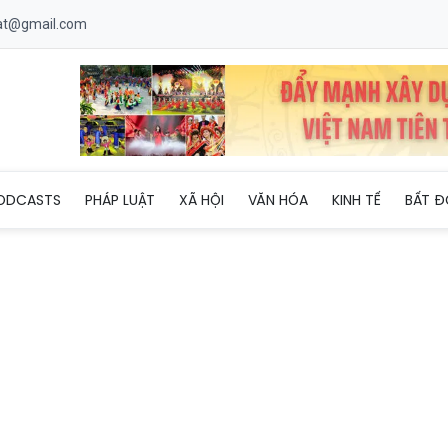
uat@gmail.com
a chủ trương đầu tư tuyến đường kết nối trực tiếp Cảng hàng khô
ODCASTS
PHÁP LUẬT
XÃ HỘI
VĂN HÓA
KINH TẾ
BẤT Đ