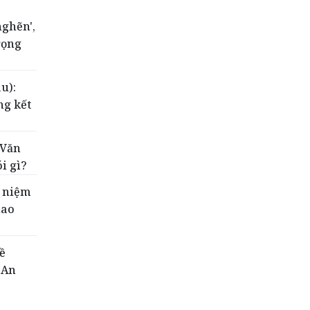
nghẽn',
rọng
u):
ng kết
 Văn
ói gì?
ỷ niệm
iao
ề
 An