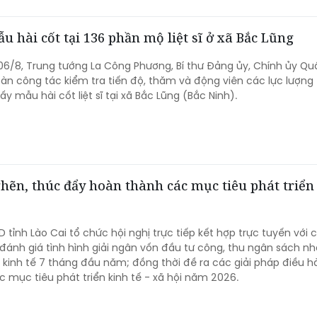
u hài cốt tại 136 phần mộ liệt sĩ ở xã Bắc Lũng
06/8, Trung tướng La Công Phương, Bí thư Đảng ủy, Chính ủy Qu
n công tác kiểm tra tiến độ, thăm và động viên các lực lượng
ấy mẫu hài cốt liệt sĩ tại xã Bắc Lũng (Bắc Ninh).
ghẽn, thúc đẩy hoàn thành các mục tiêu phát triển
 tỉnh Lào Cai tổ chức hội nghị trực tiếp kết hợp trực tuyến với c
nh giá tình hình giải ngân vốn đầu tư công, thu ngân sách n
 kinh tế 7 tháng đầu năm; đồng thời đề ra các giải pháp điều 
 mục tiêu phát triển kinh tế - xã hội năm 2026.