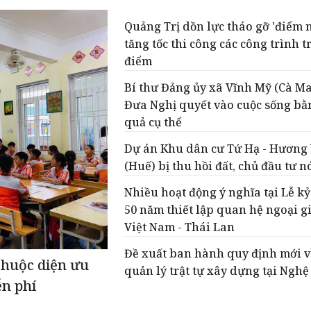
Quảng Trị dồn lực tháo gỡ 'điểm 
tăng tốc thi công các công trình t
điểm
Bí thư Đảng ủy xã Vĩnh Mỹ (Cà Ma
Đưa Nghị quyết vào cuộc sống bằ
quả cụ thể
Dự án Khu dân cư Tứ Hạ - Hương
(Huế) bị thu hồi đất, chủ đầu tư n
Nhiều hoạt động ý nghĩa tại Lễ k
50 năm thiết lập quan hệ ngoại g
Việt Nam - Thái Lan
Đề xuất ban hành quy định mới v
thuộc diện ưu
quản lý trật tự xây dựng tại Nghệ
ễn phí