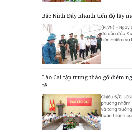
Bắc Ninh Đẩy nhanh tiến độ lấy mẫ
(PLVN) - Ngày 
đã dẫn đầu Đoà
hiện nhiệm vụ l
Lào Cai tập trung tháo gỡ điểm n
tế
Chiều 6/8, UBND
phường nhằm đá
và tăng trưởng
hoàn thành các