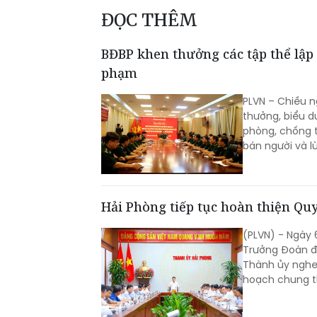
ĐỌC THÊM
BĐBP khen thưởng các tập thể lập 
phạm
PLVN – Chiều n
thưởng, biểu d
phòng, chống t
bán người và l
Hải Phòng tiếp tục hoàn thiện Q
(PLVN) - Ngày 
Trưởng Đoàn đại biểu Q
Thành ủy nghe 
hoạch chung t