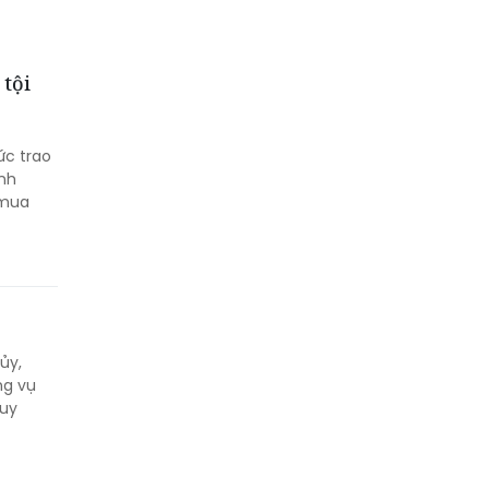
 tội
ức trao
anh
 mua
ủy,
Quy