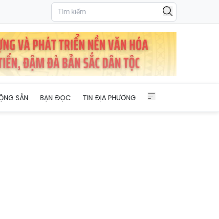
ng quốc tế Gia Bình
ỘNG SẢN
BẠN ĐỌC
TIN ĐỊA PHƯƠNG