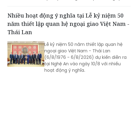
phần Tập đoàn Đất Xanh làm chủ đầu
tư.
Nhiều hoạt động ý nghĩa tại Lễ kỷ niệm 50
năm thiết lập quan hệ ngoại giao Việt Nam -
Thái Lan
Lễ kỷ niệm 50 năm thiết lập quan hệ
ngoại giao Việt Nam - Thái Lan
(6/8/1976 - 6/8/2026) dự kiến diễn ra
tại Nghệ An vào ngày 10/8 với nhiều
hoạt động ý nghĩa.