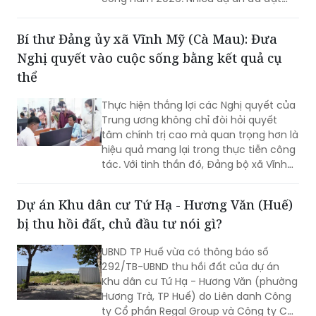
khối lượng thi công lớn, một số công
trình cơ bản hoàn thành, song công tác
Bí thư Đảng ủy xã Vĩnh Mỹ (Cà Mau): Đưa
giải phóng mặt bằng vẫn là "nút thắt"
Nghị quyết vào cuộc sống bằng kết quả cụ
cần sớm tháo gỡ để bảo đảm tiến độ
chung.
thể
Thực hiện thắng lợi các Nghị quyết của
Trung ương không chỉ đòi hỏi quyết
tâm chính trị cao mà quan trọng hơn là
hiệu quả mang lại trong thực tiễn công
tác. Với tinh thần đó, Đảng bộ xã Vĩnh
Mỹ xác định lấy chất lượng thực thi làm
thước đo năng lực lãnh đạo, xây dựng
Dự án Khu dân cư Tứ Hạ - Hương Văn (Huế)
đội ngũ cán bộ đủ phẩm chất, năng
bị thu hồi đất, chủ đầu tư nói gì?
lực, trách nhiệm, đưa các chủ trương
của Đảng đi vào cuộc sống. Từ đó tạo
UBND TP Huế vừa có thông báo số
chuyển biến rõ nét trong phát triển kinh
292/TB-UBND thu hồi đất của dự án
tế - xã hội và nâng cao đời sống Nhân
Khu dân cư Tứ Hạ - Hương Văn (phường
dân.
Hương Trà, TP Huế) do Liên danh Công
ty Cổ phần Regal Group và Công ty Cổ