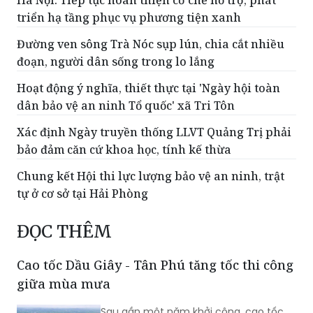
Hà Nội: Tiếp tục hoàn thiện cơ chế hỗ trợ, phát
triển hạ tầng phục vụ phương tiện xanh
Đường ven sông Trà Nóc sụp lún, chia cắt nhiều
đoạn, người dân sống trong lo lắng
Hoạt động ý nghĩa, thiết thực tại 'Ngày hội toàn
dân bảo vệ an ninh Tổ quốc' xã Tri Tôn
Xác định Ngày truyền thống LLVT Quảng Trị phải
bảo đảm căn cứ khoa học, tính kế thừa
Chung kết Hội thi lực lượng bảo vệ an ninh, trật
tự ở cơ sở tại Hải Phòng
ĐỌC THÊM
Cao tốc Dầu Giây - Tân Phú tăng tốc thi công
giữa mùa mưa
Sau gần một năm khởi công, cao tốc