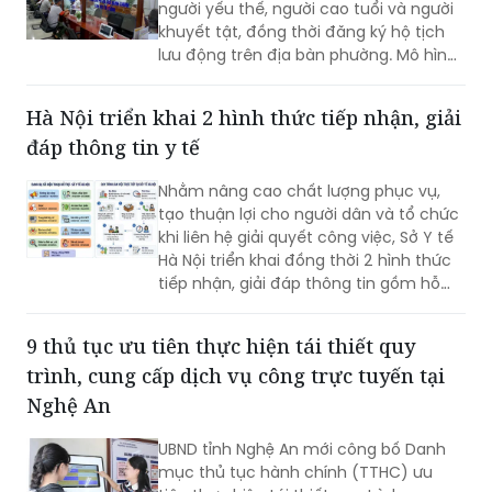
người yếu thế, người cao tuổi và người
khuyết tật, đồng thời đăng ký hộ tịch
lưu động trên địa bàn phường. Mô hình
giúp giảm trở ngại đi lại và bảo đảm
quyền lợi pháp lý cho người dân.
Hà Nội triển khai 2 hình thức tiếp nhận, giải
đáp thông tin y tế
Nhằm nâng cao chất lượng phục vụ,
tạo thuận lợi cho người dân và tổ chức
khi liên hệ giải quyết công việc, Sở Y tế
Hà Nội triển khai đồng thời 2 hình thức
tiếp nhận, giải đáp thông tin gồm hỗ
trợ qua các số điện thoại công khai và
tiếp đón trực tiếp tại trụ sở.
9 thủ tục ưu tiên thực hiện tái thiết quy
trình, cung cấp dịch vụ công trực tuyến tại
Nghệ An
UBND tỉnh Nghệ An mới công bố Danh
mục thủ tục hành chính (TTHC) ưu