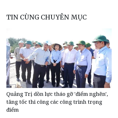
TIN CÙNG CHUYÊN MỤC
Quảng Trị dồn lực tháo gỡ 'điểm nghẽn',
tăng tốc thi công các công trình trọng
điểm
Bí thư Đảng ủy xã Vĩnh Mỹ (Cà Mau): Đưa Nghị