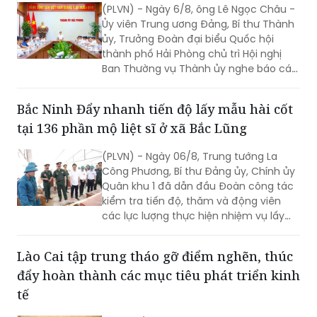
ủy, Trưởng Đoàn đại biểu Quốc hội
thành phố Hải Phòng chủ trì Hội nghị
Ban Thường vụ Thành ủy nghe báo cáo,
cho ý kiến về tiến độ triển khai, nội
dung phương án Quy hoạch chung
Bắc Ninh Đẩy nhanh tiến độ lấy mẫu hài cốt
thành phố Hải Phòng đến năm 2050,
tại 136 phần mộ liệt sĩ ở xã Bắc Lũng
tầm nhìn đến năm 2075.
(PLVN) - Ngày 06/8, Trung tướng La
Công Phương, Bí thư Đảng ủy, Chính ủy
Quân khu 1 đã dẫn đầu Đoàn công tác
kiểm tra tiến độ, thăm và động viên
các lực lượng thực hiện nhiệm vụ lấy
mẫu hài cốt liệt sĩ tại xã Bắc Lũng (Bắc
Ninh).
Lào Cai tập trung tháo gỡ điểm nghẽn, thúc
đẩy hoàn thành các mục tiêu phát triển kinh
tế
Chiều 6/8, UBND tỉnh Lào Cai tổ chức
hội nghị trực tiếp kết hợp trực tuyến với
các xã, phường nhằm đánh giá tình