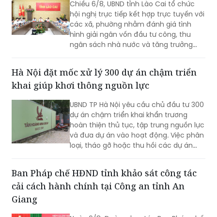
hình giải ngân vốn đầu tư công, thu
ngân sách nhà nước và tăng trưởng
kinh tế 7 tháng đầu năm; đồng thời đề
ra các giải pháp điều hành để hoàn
Hà Nội đặt mốc xử lý 300 dự án chậm triển
thành các mục tiêu phát triển kinh tế -
khai giúp khơi thông nguồn lực
xã hội năm 2026.
UBND TP Hà Nội yêu cầu chủ đầu tư 300
dự án chậm triển khai khẩn trương
hoàn thiện thủ tục, tập trung nguồn lực
và đưa dự án vào hoạt động. Việc phân
loại, tháo gỡ hoặc thu hồi các dự án
không còn khả năng triển khai được kỳ
vọng khơi thông nguồn lực đất đai, tạo
Ban Pháp chế HĐND tỉnh khảo sát công tác
dư địa phát triển cho thủ đô
cải cách hành chính tại Công an tỉnh An
Giang
Ngày 6/8, Đoàn công tác Ban Pháp chế
HĐND tỉnh An Giang do ông Phạm Văn
Màu, Trưởng Ban Pháp chế HĐND tỉnh