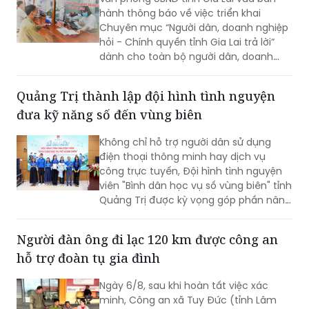
hỏi - Chính quyền tỉnh Gia Lai trả lời”
dành cho toàn bộ người dân, doanh
nghiệp, nhà đầu tư và các cơ quan,
đơn vị, địa phương trên địa bàn. Dự kiến
Quảng Trị thành lập đội hình tình nguyện
Chương trình sẽ được triển khai trong
đưa kỹ năng số đến vùng biên
tháng 8/2026.
Không chỉ hỗ trợ người dân sử dụng
điện thoại thông minh hay dịch vụ
công trực tuyến, Đội hình tình nguyện
viên "Bình dân học vụ số vùng biên" tỉnh
Quảng Trị được kỳ vọng góp phần nâng
cao kỹ năng số, đưa các nền tảng và
tiện ích số đến gần hơn với người dân
Người đàn ông đi lạc 120 km được công an
khu vực biên giới.
hỗ trợ đoàn tụ gia đình
Ngày 6/8, sau khi hoàn tất việc xác
minh, Công an xã Tuy Đức (tỉnh Lâm
Đồng) đã bàn giao ông Bùi Đức Điền
(SN 1970) cho người thân.