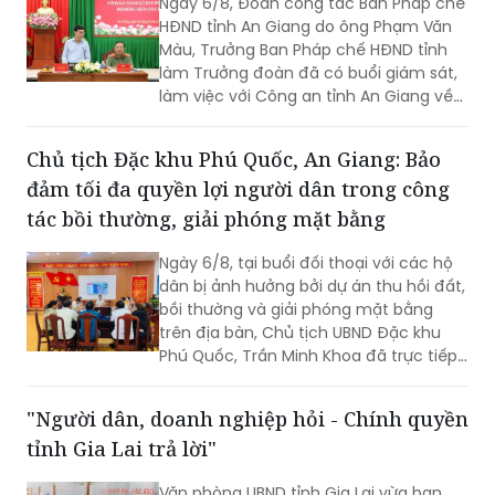
làm Trưởng đoàn đã có buổi giám sát,
làm việc với Công an tỉnh An Giang về
công tác cải cách hành chính, giải
quyết thủ tục hành chính trong lĩnh vực
Chủ tịch Đặc khu Phú Quốc, An Giang: Bảo
Công an, nhằm đánh giá kết quả thực
đảm tối đa quyền lợi người dân trong công
hiện, kịp thời ghi nhận những khó khăn,
vướng mắc và đề xuất các giải pháp
tác bồi thường, giải phóng mặt bằng
nâng cao chất lượng phục vụ Nhân
dân, cơ quan, tổ chức. Tiếp và làm việc
Ngày 6/8, tại buổi đối thoại với các hộ
với đoàn có Đại tá Huỳnh Thanh Lâm,
dân bị ảnh hưởng bởi dự án thu hồi đất,
Phó Giám đốc Công an tỉnh; cùng đại
bồi thường và giải phóng mặt bằng
diện lãnh đạo một số phòng nghiệp vụ
trên địa bàn, Chủ tịch UBND Đặc khu
Công an tỉnh.
Phú Quốc, Trần Minh Khoa đã trực tiếp
lắng nghe, giải đáp các kiến nghị của
người dân và đưa ra nhiều cam kết
"Người dân, doanh nghiệp hỏi - Chính quyền
nhằm bảo đảm tối đa quyền, lợi ích
tỉnh Gia Lai trả lời"
hợp pháp của bà con.
Văn phòng UBND tỉnh Gia Lai vừa ban
hành thông báo về việc triển khai
Chuyên mục “Người dân, doanh nghiệp