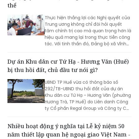
chung.
thể
Thực hiện thắng lợi các Nghị quyết của
Trung ương không chỉ đòi hỏi quyết
tâm chính trị cao mà quan trọng hơn là
hiệu quả mang lại trong thực tiễn công
tác. Với tinh thần đó, Đảng bộ xã Vĩnh
Mỹ xác định lấy chất lượng thực thi làm
thước đo năng lực lãnh đạo, xây dựng
Dự án Khu dân cư Tứ Hạ - Hương Văn (Huế)
đội ngũ cán bộ đủ phẩm chất, năng
bị thu hồi đất, chủ đầu tư nói gì?
lực, trách nhiệm, đưa các chủ trương
của Đảng đi vào cuộc sống. Từ đó tạo
UBND TP Huế vừa có thông báo số
chuyển biến rõ nét trong phát triển kinh
292/TB-UBND thu hồi đất của dự án
tế - xã hội và nâng cao đời sống Nhân
Khu dân cư Tứ Hạ - Hương Văn (phường
dân.
Hương Trà, TP Huế) do Liên danh Công
ty Cổ phần Regal Group và Công ty Cổ
phần Tập đoàn Đất Xanh làm chủ đầu
tư.
Nhiều hoạt động ý nghĩa tại Lễ kỷ niệm 50
năm thiết lập quan hệ ngoại giao Việt Nam -