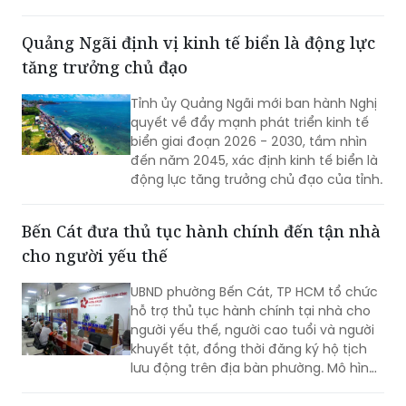
mạch.
Quảng Ngãi định vị kinh tế biển là động lực
tăng trưởng chủ đạo
Tỉnh ủy Quảng Ngãi mới ban hành Nghị
quyết về đẩy mạnh phát triển kinh tế
biển giai đoạn 2026 - 2030, tầm nhìn
đến năm 2045, xác định kinh tế biển là
động lực tăng trưởng chủ đạo của tỉnh.
Bến Cát đưa thủ tục hành chính đến tận nhà
cho người yếu thế
UBND phường Bến Cát, TP HCM tổ chức
hỗ trợ thủ tục hành chính tại nhà cho
người yếu thế, người cao tuổi và người
khuyết tật, đồng thời đăng ký hộ tịch
lưu động trên địa bàn phường. Mô hình
giúp giảm trở ngại đi lại và bảo đảm
quyền lợi pháp lý cho người dân.