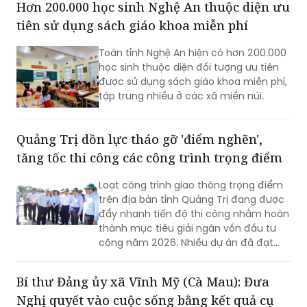
Hơn 200.000 học sinh Nghệ An thuộc diện ưu
tiên sử dụng sách giáo khoa miễn phí
Toàn tỉnh Nghệ An hiện có hơn 200.000
học sinh thuộc diện đối tượng ưu tiên
được sử dụng sách giáo khoa miễn phí,
tập trung nhiều ở các xã miền núi.
Quảng Trị dồn lực tháo gỡ 'điểm nghẽn',
tăng tốc thi công các công trình trọng điểm
Loạt công trình giao thông trọng điểm
trên địa bàn tỉnh Quảng Trị đang được
đẩy nhanh tiến độ thi công nhằm hoàn
thành mục tiêu giải ngân vốn đầu tư
công năm 2026. Nhiều dự án đã đạt
khối lượng thi công lớn, một số công
trình cơ bản hoàn thành, song công tác
Bí thư Đảng ủy xã Vĩnh Mỹ (Cà Mau): Đưa
giải phóng mặt bằng vẫn là "nút thắt"
Nghị quyết vào cuộc sống bằng kết quả cụ
cần sớm tháo gỡ để bảo đảm tiến độ