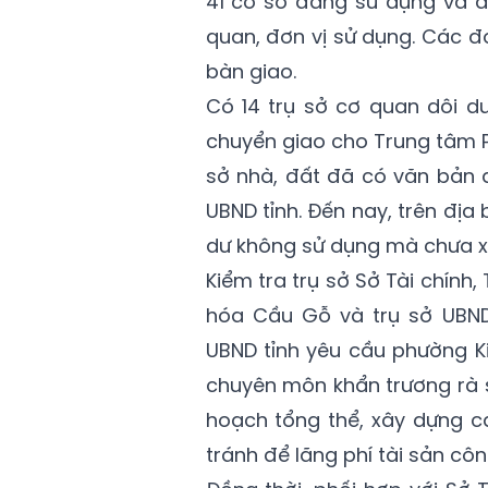
41 cơ sở đang sử dụng và đ
quan, đơn vị sử dụng. Các 
bàn giao.
Có 14 trụ sở cơ quan dôi d
chuyển giao cho Trung tâm Ph
sở nhà, đất đã có văn bản đ
UBND tỉnh. Đến nay, trên địa
dư không sử dụng mà chưa xây
Kiểm tra trụ sở Sở Tài chính,
hóa Cầu Gỗ và trụ sở UBND
UBND tỉnh yêu cầu phường K
chuyên môn khẩn trương rà s
hoạch tổng thể, xây dựng c
tránh để lãng phí tài sản côn