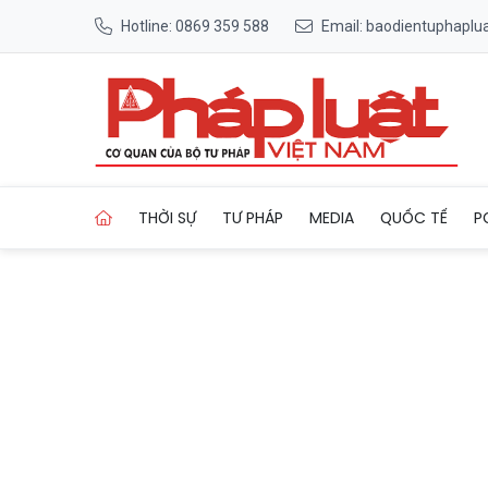
Hotline: 0869 359 588
Email: baodientuphapl
Trang chủ Bắc Ninh: Sớm kha
THỜI SỰ
TƯ PHÁP
MEDIA
QUỐC TẾ
P