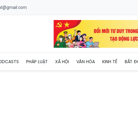
uat@gmail.com
i thác trụ sở công dôi dư, không để lãng phí
ODCASTS
PHÁP LUẬT
XÃ HỘI
VĂN HÓA
KINH TẾ
BẤT Đ