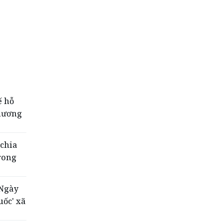
ế hỗ
phương
 chia
rong
'Ngày
uốc' xã