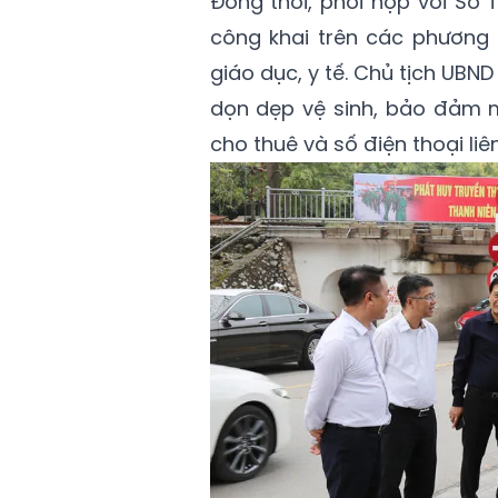
Đồng thời, phối hợp với Sở T
công khai trên các phương t
giáo dục, y tế. Chủ tịch UBND
dọn dẹp vệ sinh, bảo đảm m
cho thuê và số điện thoại liê