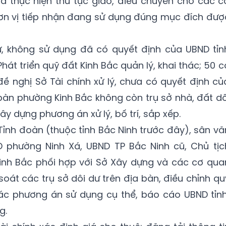
ã thực hiện thủ tục giao, điều chuyển cho các c
đơn vị tiếp nhận đang sử dụng đúng mục đích đượ
ư, không sử dụng đã có quyết định của UBND tỉn
át triển quỹ đất Kinh Bắc quản lý, khai thác; 50 c
ề nghị Sở Tài chính xử lý, chưa có quyết định củ
 bàn phường Kinh Bắc không còn trụ sở nhà, đất dô
 dựng phương án xử lý, bố trí, sắp xếp.
 Tỉnh đoàn (thuộc tỉnh Bắc Ninh trước đây), sân vă
 phường Ninh Xá, UBND TP Bắc Ninh cũ, Chủ tịc
inh Bắc phối hợp với Sở Xây dựng và các cơ qua
oát các trụ sở dôi dư trên địa bàn, điều chỉnh qu
ác phương án sử dụng cụ thể, báo cáo UBND tỉnh
g.