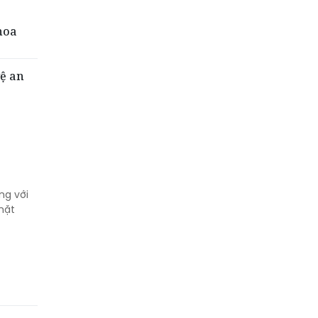
hoa
vệ an
ng với
mặt