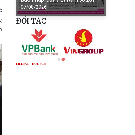
n
07/08/2026
ở
g
ĐỐI TÁC
n
LIÊN KẾT HỮU ÍCH