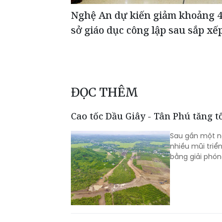
Nghệ An dự kiến giảm khoảng 
sở giáo dục công lập sau sắp xế
ĐỌC THÊM
Cao tốc Dầu Giây - Tân Phú tăng 
Sau gần một nă
nhiều mũi triể
bằng giải phón