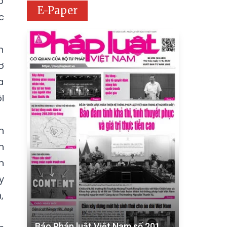
ơ
E-Paper
c
h
ơ
a
i
n
h
n
y
,
Báo Pháp luật Việt Nam số 201