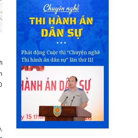
Phát động Cuộc thi “Chuyện nghề
Thi hành án dân sự” lần thứ III
h
n
D
,