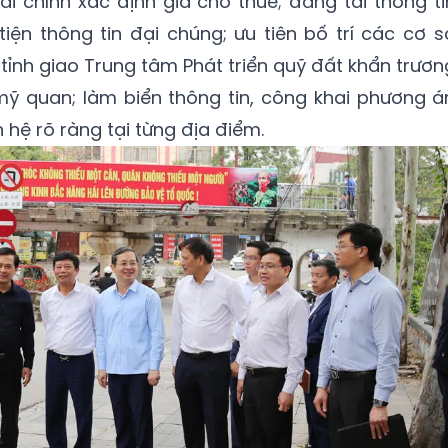
ài chính xác định giá cho thuê; đăng tải thông ti
iện thông tin đại chúng; ưu tiên bố trí các cơ s
 tỉnh giao Trung tâm Phát triển quỹ đất khẩn trươn
ỹ quan; làm biển thông tin, công khai phương á
n hệ rõ ràng tại từng địa điểm.