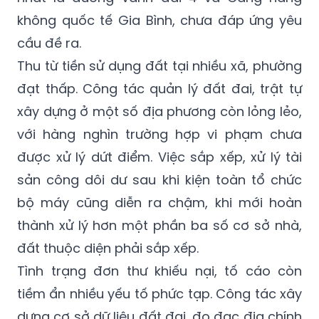
không quốc tế Gia Bình, chưa đáp ứng yêu
cầu đề ra.
Thu từ tiền sử dụng đất tại nhiều xã, phường
đạt thấp. Công tác quản lý đất đai, trật tự
xây dựng ở một số địa phương còn lỏng lẻo,
với hàng nghìn trường hợp vi phạm chưa
được xử lý dứt điểm. Việc sắp xếp, xử lý tài
sản công dôi dư sau khi kiện toàn tổ chức
bộ máy cũng diễn ra chậm, khi mới hoàn
thành xử lý hơn một phần ba số cơ sở nhà,
đất thuộc diện phải sắp xếp.
Tình trạng đơn thư khiếu nại, tố cáo còn
tiềm ẩn nhiều yếu tố phức tạp. Công tác xây
dựng cơ sở dữ liệu đất đai, đo đạc địa chính