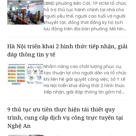
UBND phường Bến Cát, TP HCM tổ chức
hỗ trợ thủ tục hành chính tại nhà cho
người yếu thế, người cao tuổi và người
khuyết tật, đồng thời đăng ký hộ tịch
lưu động trên địa bàn phường. Mô hình
giúp giảm trở ngại đi lại và bảo đảm
quyền lợi pháp lý cho người dân.
Hà Nội triển khai 2 hình thức tiếp nhận, giải
đáp thông tin y tế
Nhằm nâng cao chất lượng phục vụ,
tạo thuận lợi cho người dân và tổ chức
khi liên hệ giải quyết công việc, Sở Y tế
Hà Nội triển khai đồng thời 2 hình thức
tiếp nhận, giải đáp thông tin gồm hỗ
trợ qua các số điện thoại công khai và
tiếp đón trực tiếp tại trụ sở.
9 thủ tục ưu tiên thực hiện tái thiết quy
trình, cung cấp dịch vụ công trực tuyến tại
Nghệ An