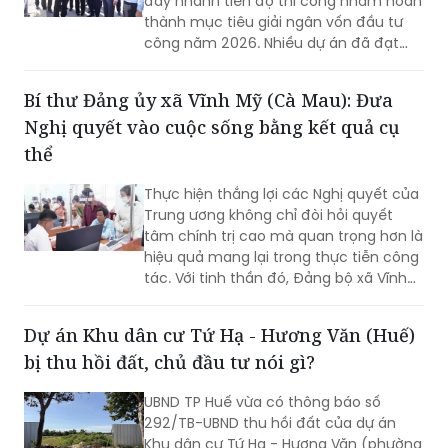
đẩy nhanh tiến độ thi công nhằm hoàn
thành mục tiêu giải ngân vốn đầu tư
công năm 2026. Nhiều dự án đã đạt
khối lượng thi công lớn, một số công
trình cơ bản hoàn thành, song công tác
Bí thư Đảng ủy xã Vĩnh Mỹ (Cà Mau): Đưa
giải phóng mặt bằng vẫn là "nút thắt"
Nghị quyết vào cuộc sống bằng kết quả cụ
cần sớm tháo gỡ để bảo đảm tiến độ
chung.
thể
Thực hiện thắng lợi các Nghị quyết của
Trung ương không chỉ đòi hỏi quyết
tâm chính trị cao mà quan trọng hơn là
hiệu quả mang lại trong thực tiễn công
tác. Với tinh thần đó, Đảng bộ xã Vĩnh
Mỹ xác định lấy chất lượng thực thi làm
thước đo năng lực lãnh đạo, xây dựng
Dự án Khu dân cư Tứ Hạ - Hương Văn (Huế)
đội ngũ cán bộ đủ phẩm chất, năng
bị thu hồi đất, chủ đầu tư nói gì?
lực, trách nhiệm, đưa các chủ trương
của Đảng đi vào cuộc sống. Từ đó tạo
UBND TP Huế vừa có thông báo số
chuyển biến rõ nét trong phát triển kinh
292/TB-UBND thu hồi đất của dự án
tế - xã hội và nâng cao đời sống Nhân
Khu dân cư Tứ Hạ - Hương Văn (phường
dân.