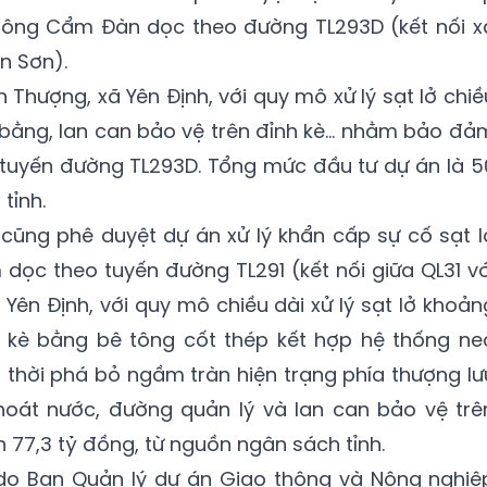
 sông Cẩm Đàn dọc theo đường TL293D (kết nối x
n Sơn).
n Thượng, xã Yên Định, với quy mô xử lý sạt lở chiề
 bằng, lan can bảo vệ trên đỉnh kè… nhằm bảo đả
 tuyến đường TL293D. Tổng mức đầu tư dự án là 5
tỉnh.
 cũng phê duyệt dự án xử lý khẩn cấp sự cố sạt l
dọc theo tuyến đường TL291 (kết nối giữa QL31 vớ
 Yên Định, với quy mô chiều dài xử lý sạt lở khoản
ái kè bằng bê tông cốt thép kết hợp hệ thống ne
thời phá bỏ ngầm tràn hiện trạng phía thượng lư
thoát nước, đường quản lý và lan can bảo vệ trê
 77,3 tỷ đồng, từ nguồn ngân sách tỉnh.
do Ban Quản lý dự án Giao thông và Nông nghiệ