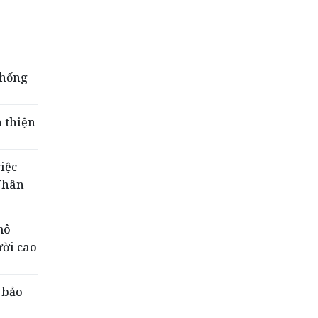
thống
 thiện
iệc
 Nhân
mô
ười cao
 bảo