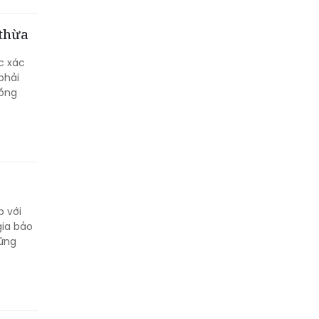
 thừa
c xác
phải
đồng
p với
gia bảo
Vững