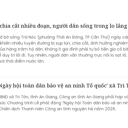
chia cắt nhiều đoạn, người dân sống trong lo lắng
 lở bờ sông Trà Nóc (phường Thới An Đông, TP Cần Thơ) ngày cà
 khiến nhiều tuyến đường bị sụp lún, chia cắt, ảnh hưởng nghiê
ủa hàng trăm hộ dân. Không ít gia đình phải tự bỏ tiền gia cố bờ
uy trì lối đi. Tuy nhiên, người dân vẫn thường trực nỗi lo sạt lở,
à thời điểm nước lớn.
'Ngày hội toàn dân bảo vệ an ninh Tổ quốc' xã Tri
UBND xã Tri Tôn, tỉnh An Giang, Công an tỉnh An Giang phối hợp v
chức Chương trình Lễ phát động “Ngày hội Toàn dân bảo vệ an ni
 Chiến dịch Thanh niên Công an tình nguyện hè năm 2026.