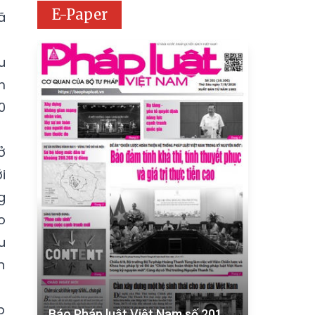
E-Paper
ã
u
m
0
ở
i
g
o
u
n
p
Báo Pháp luật Việt Nam số 201