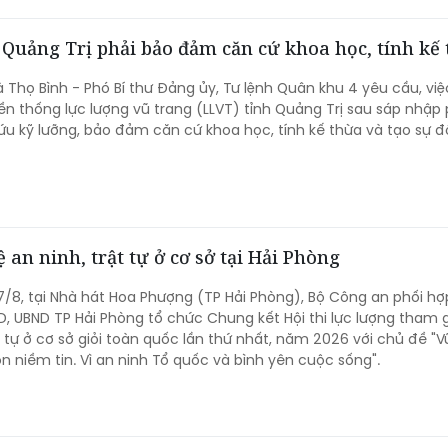
Quảng Trị phải bảo đảm căn cứ khoa học, tính kế
 Thọ Bình - Phó Bí thư Đảng ủy, Tư lệnh Quân khu 4 yêu cầu, việ
ền thống lực lượng vũ trang (LLVT) tỉnh Quảng Trị sau sáp nhập 
u kỹ lưỡng, bảo đảm căn cứ khoa học, tính kế thừa và tạo sự 
 an ninh, trật tự ở cơ sở tại Hải Phòng
7/8, tại Nhà hát Hoa Phượng (TP Hải Phòng), Bộ Công an phối hợ
, UBND TP Hải Phòng tổ chức Chung kết Hội thi lực lượng tham 
ật tự ở cơ sở giỏi toàn quốc lần thứ nhất, năm 2026 với chủ đề "
ọn niềm tin. Vì an ninh Tổ quốc và bình yên cuộc sống".