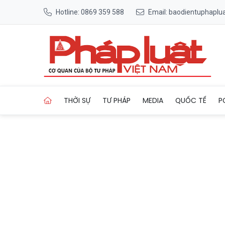
Hotline: 0869 359 588
Email: baodientuphapl
Trang chủ Bắc Ninh: Phê du
THỜI SỰ
TƯ PHÁP
MEDIA
QUỐC TẾ
P