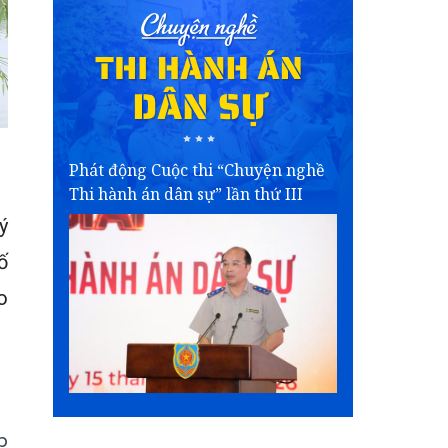
Phát động Cuộc thi “Chuyện nghề
Thi hành án dân sự” lần thứ III
ý
ố
o
p