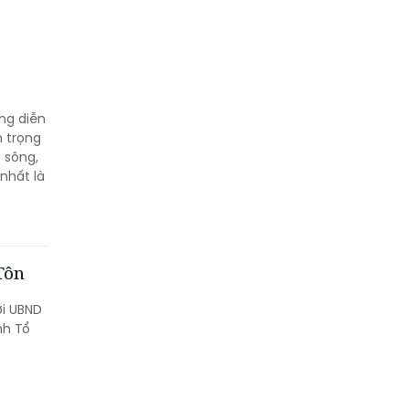
ng diễn
m trọng
 sông,
 nhất là
 Tôn
ới UBND
nh Tổ