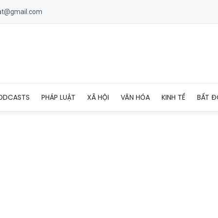
uat@gmail.com
yệt 2 dự án xử lý khẩn cấp sạt lở đất mái bờ sông Cẩm Đàn và 
ODCASTS
PHÁP LUẬT
XÃ HỘI
VĂN HÓA
KINH TẾ
BẤT Đ