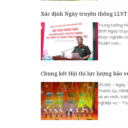
Xác định Ngày truyền thống LLVT 
Trung tướng Hà
định Ngày truy
được nghiên cứ
thuận cao...
Chung kết Hội thi lực lượng bảo vệ
(PLVN) - Ngày 
Thành ủy, HĐND
vệ an ninh, tr
nghiệp vụ - Tr