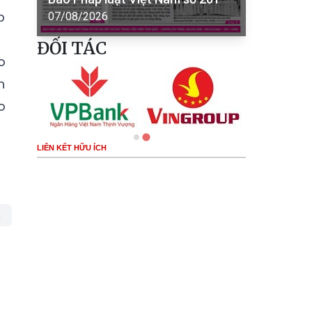
p
07/08/2026
ĐỐI TÁC
o
h
o
LIÊN KẾT HỮU ÍCH
n