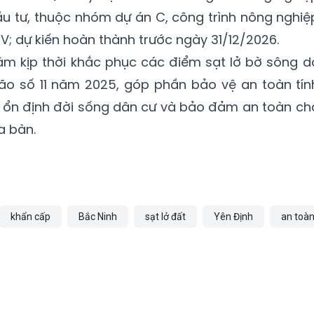
đầu tư, thuộc nhóm dự án C, công trình nông nghiệ
IV; dự kiến hoàn thành trước ngày 31/12/2026.
hằm kịp thời khắc phục các điểm sạt lở bờ sông d
o số 11 năm 2025, góp phần bảo vệ an toàn tín
, ổn định đời sống dân cư và bảo đảm an toàn ch
a bàn.
khẩn cấp
Bắc Ninh
sạt lở đất
Yên Định
an toà