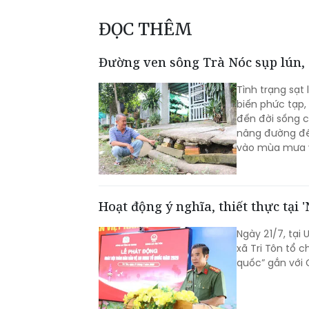
ĐỌC THÊM
Đường ven sông Trà Nóc sụp lún, 
Tình trạng sạt
biến phức tạp,
đến đời sống c
nâng đường để d
vào mùa mưa v
Hoạt động ý nghĩa, thiết thực tại 
Ngày 21/7, tại 
xã Tri Tôn tổ 
quốc” gắn với