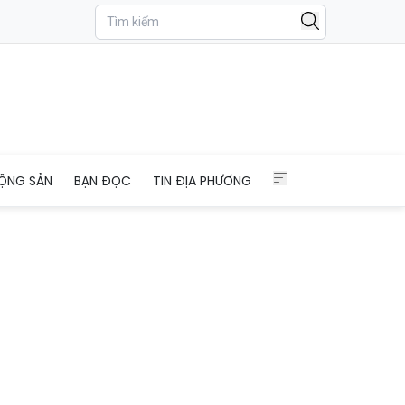
sông Lục Nam
ỘNG SẢN
BẠN ĐỌC
TIN ĐỊA PHƯƠNG