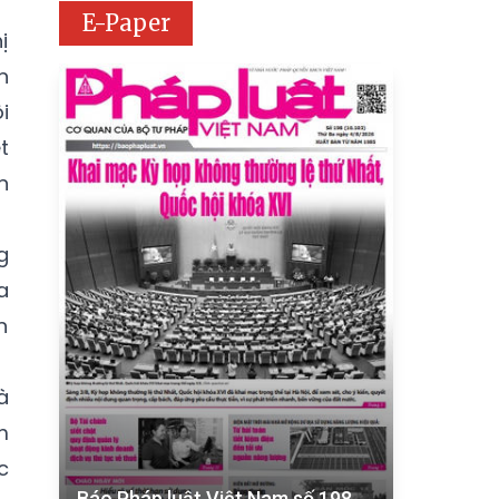
E-Paper
ị
n
i
t
n
g
a
n
à
m
c
Báo Pháp luật Việt Nam số 198