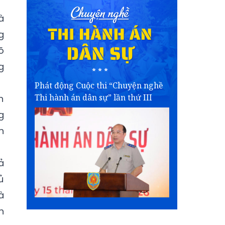
à
g
õ
g
Phát động Cuộc thi “Chuyện nghề
Thi hành án dân sự” lần thứ III
h
g
n
ả
ủ
à
h