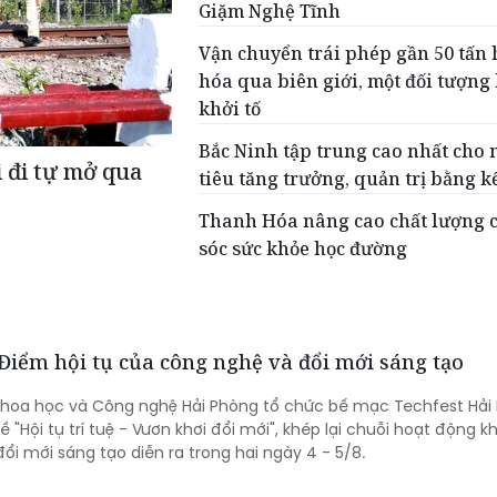
Giặm Nghệ Tĩnh
Vận chuyển trái phép gần 50 tấn
hóa qua biên giới, một đối tượng 
khởi tố
Bắc Ninh tập trung cao nhất cho
i đi tự mở qua
tiêu tăng trưởng, quản trị bằng k
Thanh Hóa nâng cao chất lượng
sóc sức khỏe học đường
 Điểm hội tụ của công nghệ và đổi mới sáng tạo
 Khoa học và Công nghệ Hải Phòng tổ chức bế mạc Techfest Hải
 "Hội tụ trí tuệ - Vươn khơi đổi mới", khép lại chuỗi hoạt động k
ổi mới sáng tạo diễn ra trong hai ngày 4 - 5/8.