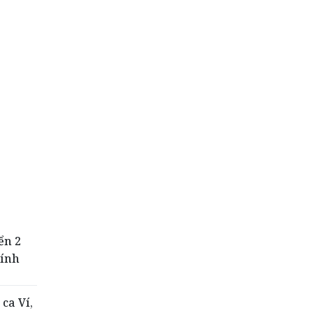
ển 2
tính
ca Ví,