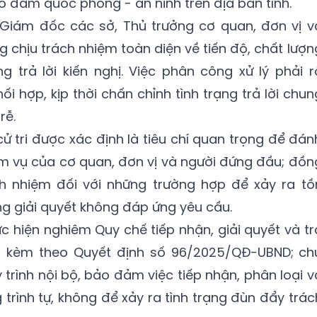
bảo đảm quốc phòng - an ninh trên địa bàn tỉnh.
 Giám đốc các sở, Thủ trưởng cơ quan, đơn vị v
 chịu trách nhiệm toàn diện về tiến độ, chất lượn
g trả lời kiến nghị. Việc phân công xử lý phải r
ối hợp, kịp thời chấn chỉnh tình trạng trả lời chun
rễ.
cử tri được xác định là tiêu chí quan trọng để đán
m vụ của cơ quan, đơn vị và người đứng đầu; đồn
ch nhiệm đối với những trường hợp để xảy ra tồ
ng giải quyết không đáp ứng yêu cầu.
c hiện nghiêm Quy chế tiếp nhận, giải quyết và tr
ành kèm theo Quyết định số 96/2025/QĐ-UBND; ch
 trình nội bộ, bảo đảm việc tiếp nhận, phân loại v
trình tự, không để xảy ra tình trạng đùn đẩy trác