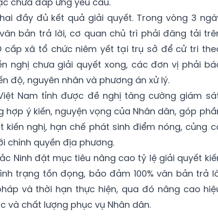
ặc chưa đáp ứng yêu cầu.
hai đầy đủ kết quả giải quyết. Trong vòng 3 ngà
văn bản trả lời, cơ quan chủ trì phải đăng tải trê
 cấp xã tổ chức niêm yết tại trụ sở để cử tri the
iến nghị chưa giải quyết xong, các đơn vị phải bá
ến độ, nguyên nhân và phương án xử lý.
iệt Nam tỉnh được đề nghị tăng cường giám sát
ổng hợp ý kiến, nguyện vọng của Nhân dân, góp phầ
t kiến nghị, hạn chế phát sinh điểm nóng, củng c
ới chính quyền địa phương.
ắc Ninh đặt mục tiêu nâng cao tỷ lệ giải quyết kiế
tình trạng tồn đọng, bảo đảm 100% văn bản trả lờ
 pháp và thời hạn thực hiện, qua đó nâng cao hiệ
ớc và chất lượng phục vụ Nhân dân.