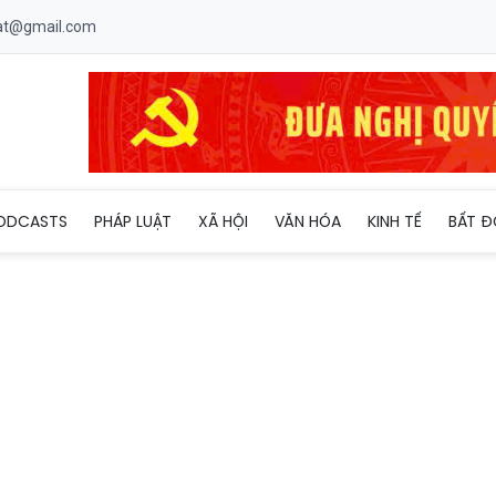
uat@gmail.com
 chất lượng tiếp nhận, giải quyết kiến nghị cử tri
ODCASTS
PHÁP LUẬT
XÃ HỘI
VĂN HÓA
KINH TẾ
BẤT Đ