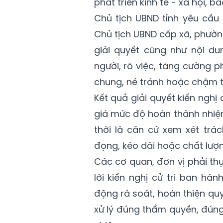
phát triển kinh tế - xã hội, 
Chủ tịch UBND tỉnh yêu cầu
Chủ tịch UBND cấp xã, phường
giải quyết cũng như nội dun
người, rõ việc, tăng cường ph
chung, né tránh hoặc chậm t
Kết quả giải quyết kiến nghị 
giá mức độ hoàn thành nhiệ
thời là căn cứ xem xét trá
đọng, kéo dài hoặc chất lượ
Các cơ quan, đơn vị phải thự
lời kiến nghị cử tri ban h
động rà soát, hoàn thiện quy
xử lý đúng thẩm quyền, đúng 