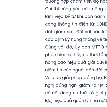
trường hợp chậm tiến độ ho
Chỉ thị cũng yêu cầu công k
làm việc kể từ khi ban hành 
cổng thông tin điện tử; UBND
dõi, giám sát. Đối với các k
cáo định kỳ hằng tháng về ti
Cùng với đó, Ủy ban MTTQ V
phản biện xã hội; kịp thời t
nâng cao hiệu quả giải quyế
niềm tin của người dân đối v
Với các giải pháp đồng bộ, B
nghị đúng hạn, giảm rõ rệt 
có nội dung cụ thể, rõ giải
lực, hiệu quả quản lý nhà nư