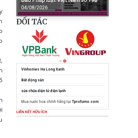
04/08/2026
y
ĐỐI TÁC
n
o
o
,
n
Vinhomes Ha Long Xanh
ố
Bất động sản
sửa chữa điện tử điện lạnh
n
Mua nước hoa chính hãng tại
Tprofumo.com
i
LIÊN KẾT HỮU ÍCH
Ghế Massage PoongSan chính hãng
u
poongsankorea.vn