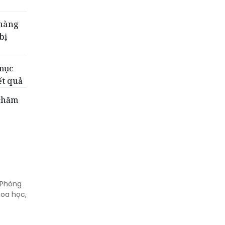
 hàng
bị
 mục
ết quả
 chăm
 Phòng
hoa học,