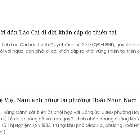
i dân Lào Cai di dời khẩn cấp do thiên tai
 tỉnh Lào Cai ban hành Quyết định số 2717/QĐ-UBND, quy định
i với người dân phải di dời khẩn cấp ra khỏi vùng thiên tai trên 
ẹ Việt Nam anh hùng tại phường Hoài Nhơn Nam
TL Vùng Cảnh sát biển 2) phối hợp với Đảng ủy, UBND phường Ho
Lai) tổ chức công bố và trao quyết định nhận phụng dưỡng Mẹ V
ừ Thị Nghiệm (SN 1933, trú tại khu phố Giao Hội, phường Hoài N
ai)