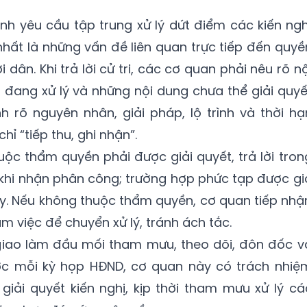
nh yêu cầu tập trung xử lý dứt điểm các kiến ngh
nhất là những vấn đề liên quan trực tiếp đến quyề
 dân. Khi trả lời cử tri, các cơ quan phải nêu rõ nộ
g đang xử lý và những nội dung chưa thể giải quyế
h rõ nguyên nhân, giải pháp, lộ trình và thời hạ
hỉ “tiếp thu, ghi nhận”.
huộc thẩm quyền phải được giải quyết, trả lời tron
 khi nhận phân công; trường hợp phức tạp được gi
y. Nếu không thuộc thẩm quyền, cơ quan tiếp nhậ
m việc để chuyển xử lý, tránh ách tắc.
iao làm đầu mối tham mưu, theo dõi, đôn đốc v
rước mỗi kỳ họp HĐND, cơ quan này có trách nhiệ
giải quyết kiến nghị, kịp thời tham mưu xử lý cá