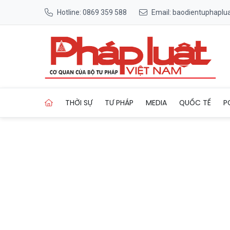
Hotline: 0869 359 588
Email: baodientuphapl
Trang chủ Bắc Ninh: Nâng cao
THỜI SỰ
TƯ PHÁP
MEDIA
QUỐC TẾ
P