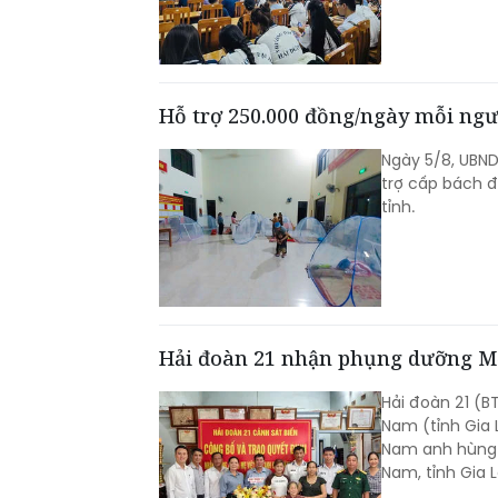
Hỗ trợ 250.000 đồng/ngày mỗi ngườ
Ngày 5/8, UBND
trợ cấp bách đố
tỉnh.
Hải đoàn 21 nhận phụng dưỡng M
Hải đoàn 21 (B
Nam (tỉnh Gia 
Nam anh hùng T
Nam, tỉnh Gia L