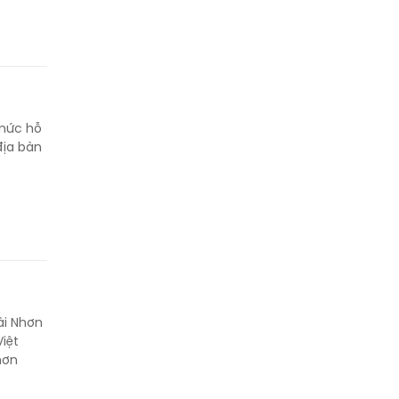
 mức hỗ
địa bàn
ài Nhơn
iệt
hơn