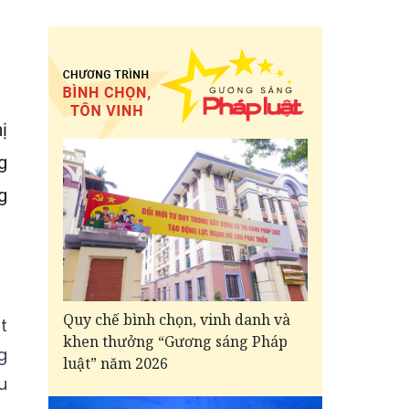
ị
g
g
Quy chế bình chọn, vinh danh và
t
khen thưởng “Gương sáng Pháp
g
luật” năm 2026
u