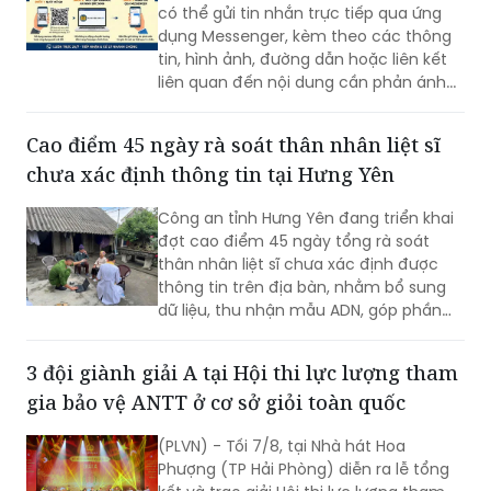
có thể gửi tin nhắn trực tiếp qua ứng
dụng Messenger, kèm theo các thông
tin, hình ảnh, đường dẫn hoặc liên kết
liên quan đến nội dung cần phản ánh...
Cao điểm 45 ngày rà soát thân nhân liệt sĩ
chưa xác định thông tin tại Hưng Yên
Công an tỉnh Hưng Yên đang triển khai
đợt cao điểm 45 ngày tổng rà soát
thân nhân liệt sĩ chưa xác định được
thông tin trên địa bàn, nhằm bổ sung
dữ liệu, thu nhận mẫu ADN, góp phần
xác định danh tính hài cốt liệt sĩ còn
thiếu thông tin.
3 đội giành giải A tại Hội thi lực lượng tham
gia bảo vệ ANTT ở cơ sở giỏi toàn quốc
(PLVN) - Tối 7/8, tại Nhà hát Hoa
Phượng (TP Hải Phòng) diễn ra lễ tổng