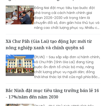
Đồng Nai đặt mục tiêu tạo bước đột
phá trong cải cách hành chính giai
đoạn 2026-2030 với trọng tâm là
chuyển đổi số, đơn giản hóa thủ tục và
nâng cao chất lượng phục vụ. Nhiều chỉ
tiêu được đặt ra nhằm rút ngắn thời
gian giải quyết, tăng sự hài lòng của
Xã Chư Păh (Gia Lai) tạo động lực mới từ
người dân và doanh nghiệp.
nông nghiệp xanh và chính quyền số
(PLVN) - Sau sắp xếp đơn vị hành chính,
xã Chư Păh (tỉnh Gia Lai) đang từng
bước ổn định tổ chức bộ máy, nâng
chất lượng phục vụ người dân; đồng
thời khai thác lợi thế cửa ngõ phía Bắc,
nông nghiệp công nghệ cao và bản sắc
văn hóa Jrai để mở rộng không gian
Bắc Ninh đặt mục tiêu tăng trưởng bán lẻ 16
phát triển.
- 17%/năm đến năm 2030