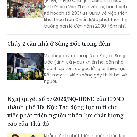
(PLVN) - Phó Chủ tịch UBND tỉnh Bắc
Ninh Phạm Văn Thịnh vừa ký, ban hành
Kế hoạch số 293/KH-UBND về việc triển
khai thực hiện Chiến lược phát triển thị
trường bán lẻ đến năm 2030, tầm nhìn
đến năm 2050 trên địa bàn tỉnh Bắc
Ninh.
Cháy 2 căn nhà ở Sông Đốc trong đêm
Vụ cháy xảy ra tại ấp Xẻo Đôi, xã Sông
Đốc (tỉnh Cà Mau) khiến hai căn nhà
cấp 4 lợp tôn, có gác lửng bị thiêu rụi.
Rất may vụ việc không gây thiệt hại về
người.
Nghị quyết số 57/2026/NQ-HĐND của HĐND
thành phố Hà Nội: Tạo động lực mới cho
việc phát triển nguồn nhân lực chất lượng
cao của Thủ đô
Khẳng định phát triển nguồn nhân lực