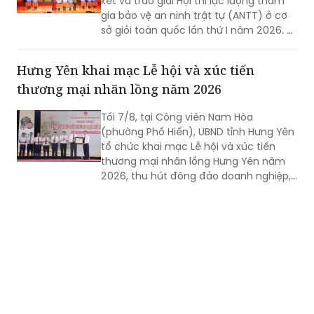
kết và trao giải Hội thi lực lượng tham
gia bảo vệ an ninh trật tự (ANTT) ở cơ
sở giỏi toàn quốc lần thứ I năm 2026. 3
đội đến từ Hà Nội, TP Hồ Chí Minh và Hải
Phòng giảnh giải cao nhất.
Hưng Yên khai mạc Lễ hội và xúc tiến
thương mại nhãn lồng năm 2026
Tối 7/8, tại Công viên Nam Hòa
(phường Phố Hiến), UBND tỉnh Hưng Yên
tổ chức khai mạc Lễ hội và xúc tiến
thương mại nhãn lồng Hưng Yên năm
2026, thu hút đông đảo doanh nghiệp,
hợp tác xã, nhà vườn và du khách
tham dự.