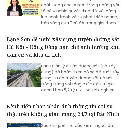
chất lượng cao là một trong những yếu
tố có ý nghĩa quyết định đối với năng
lực cạnh tranh và sự phát triển nhanh,
bền vững của Thủ đô trong giai đoạn
mới, Phó Giám đốc Sở Nội vụ thành phố
Hà Nội Ngô Minh Hoàng cho rằng, điểm
Lạng Sơn đề nghị xây dựng tuyến đường sắt
quan trọng của Nghị quyết số
Hà Nội – Đồng Đăng hạn chế ảnh hưởng khu
57/2026/NQ-HĐND là tạo lập cơ chế
đầu tư có trọng tâm cho nguồn nhân
dân cư và khu di tích
lực, gắn đào tạo, bồi dưỡng với nhu cầu
sử dụng và yêu cầu giải quyết những
Ban Quản lý dự án đường sắt (Bộ Xây
vấn đề thực tiễn của Thành phố.
dựng) đã hoàn thiện hồ sơ đề xuất xây
dựng Dự án tuyến đường sắt Hà Nội -
Đồng Đăng với tổng mức đầu tư giai
đoạn 1 hơn 5,2 tỷ USD. Sau khi nghiên
cứu hồ sơ dự án, UBND tỉnh Lạng Sơn đã
có góp ý một số nội dung, trong đó đề
Kênh tiếp nhận phản ánh thông tin sai sự
nghị nghiên cứu hướng tuyến đảm bảo
thật trên không gian mạng 24/7 tại Bắc Ninh
hạn chế tối đa ảnh hưởng hưởng đến
trường học, khu dân cư và khu di tích
Sau khi quét mã của kênh, người dân
lịch sử.