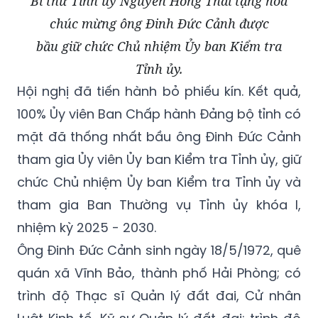
Bí thư Tỉnh ủy Nguyễn Hồng Thái tặng hoa
chúc mừng ông Đinh Đức Cảnh được
bầu giữ chức Chủ nhiệm Ủy ban Kiểm tra
Tỉnh ủy.
Hội nghị đã tiến hành bỏ phiếu kín. Kết quả,
100% Ủy viên Ban Chấp hành Đảng bộ tỉnh có
mặt đã thống nhất bầu ông Đinh Đức Cảnh
tham gia Ủy viên Ủy ban Kiểm tra Tỉnh ủy, giữ
chức Chủ nhiệm Ủy ban Kiểm tra Tỉnh ủy và
tham gia Ban Thường vụ Tỉnh ủy khóa I,
nhiệm kỳ 2025 - 2030.
Ông Đinh Đức Cảnh sinh ngày 18/5/1972, quê
quán xã Vĩnh Bảo, thành phố Hải Phòng; có
trình độ Thạc sĩ Quản lý đất đai, Cử nhân