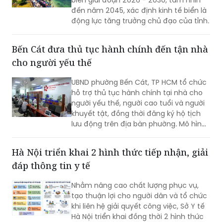
đến năm 2045, xác định kinh tế biển là
động lực tăng trưởng chủ đạo của tỉnh.
Bến Cát đưa thủ tục hành chính đến tận nhà
cho người yếu thế
UBND phường Bến Cát, TP HCM tổ chức
hỗ trợ thủ tục hành chính tại nhà cho
người yếu thế, người cao tuổi và người
khuyết tật, đồng thời đăng ký hộ tịch
lưu động trên địa bàn phường. Mô hình
giúp giảm trở ngại đi lại và bảo đảm
quyền lợi pháp lý cho người dân.
Hà Nội triển khai 2 hình thức tiếp nhận, giải
đáp thông tin y tế
Nhằm nâng cao chất lượng phục vụ,
tạo thuận lợi cho người dân và tổ chức
khi liên hệ giải quyết công việc, Sở Y tế
Hà Nội triển khai đồng thời 2 hình thức