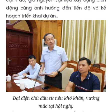
động cũng ảnh hưởng đến tiến độ và kế
hoạch triển khai dự án…
Đại diện chủ đầu tư nêu khó khăn, vướng
mắc tại hội nghị.