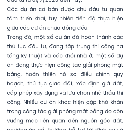
Các dự án cơ bản được chủ đầu tư quan
tâm triển khai, tuy nhiên tiến độ thực hiện
giữa các dự án chưa đồng đều.
Trong đó, một số dự án đã hoàn thành các
thủ tục đầu tư, đang tập trung thi công hạ
tầng kỹ thuật và các khối nhà ở; một số dự
án đang thực hiện công tác giải phóng mặt
bằng, hoàn thiện hồ sơ điều chỉnh quy
hoạch, thủ tục giao đất, xác định giá đất,
cấp phép xây dựng và lựa chọn nhà thầu thi
công. Nhiều dự án khác hiện gặp khó khăn
trong công tác giải phóng mặt bằng do còn
vướng mắc liên quan đến nguồn gốc đất,
phương án bồi thường, hỗ trợ tái định cư và