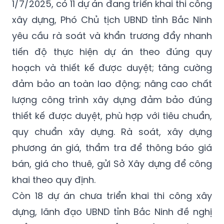
1/7/2025, có 11 dự án đang triển khai thi công
xây dựng, Phó Chủ tịch UBND tỉnh Bắc Ninh
yêu cầu rà soát và khẩn trương đẩy nhanh
tiến độ thực hiện dự án theo đúng quy
hoạch và thiết kế được duyệt; tăng cường
đảm bảo an toàn lao động; nâng cao chất
lượng công trình xây dựng đảm bảo đúng
thiết kế được duyệt, phù hợp với tiêu chuẩn,
quy chuẩn xây dựng. Rà soát, xây dựng
phương án giá, thẩm tra để thông báo giá
bán, giá cho thuê, gửi Sở Xây dựng để công
khai theo quy định.
Còn 18 dự án chưa triển khai thi công xây
dựng, lãnh đạo UBND tỉnh Bắc Ninh đề nghị