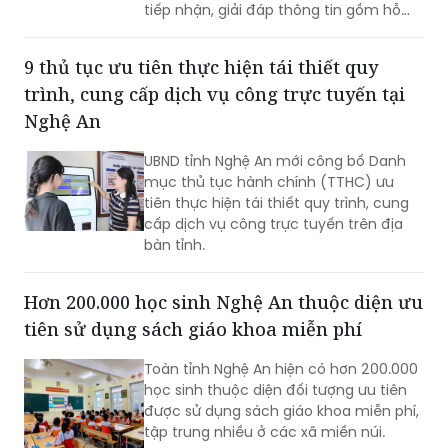
tiếp nhận, giải đáp thông tin gồm hỗ
trợ qua các số điện thoại công khai và
tiếp đón trực tiếp tại trụ sở.
9 thủ tục ưu tiên thực hiện tái thiết quy
trình, cung cấp dịch vụ công trực tuyến tại
Nghệ An
UBND tỉnh Nghệ An mới công bố Danh
mục thủ tục hành chính (TTHC) ưu
tiên thực hiện tái thiết quy trình, cung
cấp dịch vụ công trực tuyến trên địa
bàn tỉnh.
Hơn 200.000 học sinh Nghệ An thuộc diện ưu
tiên sử dụng sách giáo khoa miễn phí
Toàn tỉnh Nghệ An hiện có hơn 200.000
học sinh thuộc diện đối tượng ưu tiên
được sử dụng sách giáo khoa miễn phí,
tập trung nhiều ở các xã miền núi.