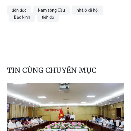
đôn đốc
Nam sông Cầu
nhà ở xã hội
Bắc Ninh
tiến độ
TIN CÙNG CHUYÊN MỤC