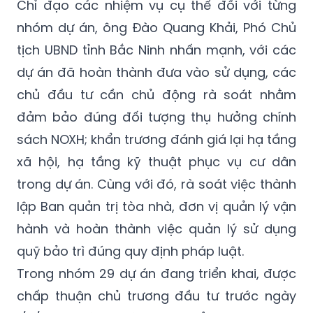
Chỉ đạo các nhiệm vụ cụ thể đối với từng
nhóm dự án, ông Đào Quang Khải, Phó Chủ
tịch UBND tỉnh Bắc Ninh nhấn mạnh, với các
dự án đã hoàn thành đưa vào sử dụng, các
chủ đầu tư cần chủ động rà soát nhằm
đảm bảo đúng đối tượng thụ hưởng chính
sách NOXH; khẩn trương đánh giá lại hạ tầng
xã hội, hạ tầng kỹ thuật phục vụ cư dân
trong dự án. Cùng với đó, rà soát việc thành
lập Ban quản trị tòa nhà, đơn vị quản lý vận
hành và hoàn thành việc quản lý sử dụng
quỹ bảo trì đúng quy định pháp luật.
Trong nhóm 29 dự án đang triển khai, được
chấp thuận chủ trương đầu tư trước ngày