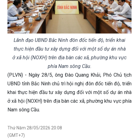
Lãnh đạo UBND Bắc Ninh đôn đốc tiến độ, triển khai
thực hiện đầu tư xây dựng đối với một số dự án nhà
ở xã hội (NOXH) trên địa bàn các xã, phường khu vực
phía Nam sông Cầu.
(PLVN) - Ngày 28/5, ông Đào Quang Khải, Phó Chủ tịch
UBND tỉnh Bắc Ninh chủ trì hội nghị đôn đốc tiến độ, triển
khai thực hiện đầu tư xây dựng đối với một số dự án nhà
ở xã hội (NOXH) trên địa bàn các xã, phường khu vực phía
Nam sông Cầu.
Thứ Năm 28/05/2026 20:08
(GMT+7)