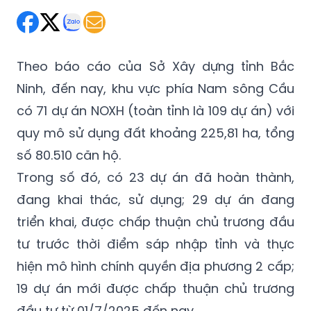
Theo báo cáo của Sở Xây dựng tỉnh Bắc
Ninh, đến nay, khu vực phía Nam sông Cầu
có 71 dự án NOXH (toàn tỉnh là 109 dự án) với
quy mô sử dụng đất khoảng 225,81 ha, tổng
số 80.510 căn hộ.
Trong số đó, có 23 dự án đã hoàn thành,
đang khai thác, sử dụng; 29 dự án đang
triển khai, được chấp thuận chủ trương đầu
tư trước thời điểm sáp nhập tỉnh và thực
hiện mô hình chính quyền địa phương 2 cấp;
19 dự án mới được chấp thuận chủ trương
đầu tư từ 01/7/2025 đến nay.