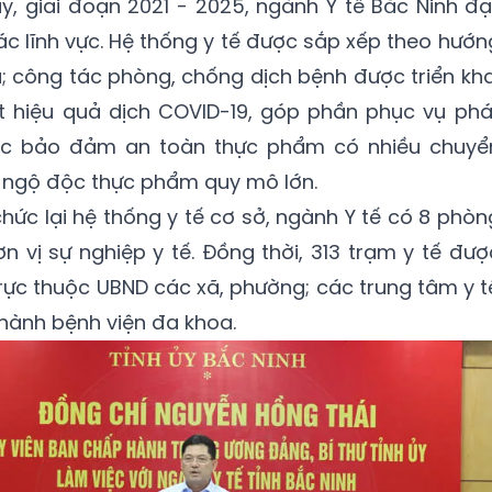
ấy, giai đoạn 2021 - 2025, ngành Y tế Bắc Ninh đạ
các lĩnh vực. Hệ thống y tế được sắp xếp theo hướn
ả; công tác phòng, chống dịch bệnh được triển kha
t hiệu quả dịch COVID-19, góp phần phục vụ phá
 tác bảo đảm an toàn thực phẩm có nhiều chuyể
ụ ngộ độc thực phẩm quy mô lớn.
chức lại hệ thống y tế cơ sở, ngành Y tế có 8 phòn
n vị sự nghiệp y tế. Đồng thời, 313 trạm y tế đượ
trực thuộc UBND các xã, phường; các trung tâm y t
thành bệnh viện đa khoa.