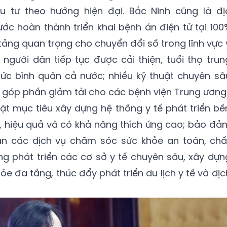
u tư theo hướng hiện đại. Bắc Ninh cũng là đị
ớc hoàn thành triển khai bệnh án điện tử tại 100
 tảng quan trọng cho chuyển đổi số trong lĩnh vực 
 người dân tiếp tục được cải thiện, tuổi thọ trun
mức bình quân cả nước; nhiều kỹ thuật chuyên sâ
nh, góp phần giảm tải cho các bệnh viện Trung ương
t mục tiêu xây dựng hệ thống y tế phát triển bề
, hiệu quả và có khả năng thích ứng cao; bảo đả
ận các dịch vụ chăm sóc sức khỏe an toàn, chấ
g phát triển các cơ sở y tế chuyên sâu, xây dựn
e đa tầng, thúc đẩy phát triển du lịch y tế và dịc