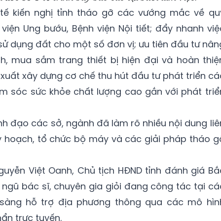
Y tế kiến nghị tỉnh tháo gỡ các vướng mắc về qu
 viện Ung bướu, Bệnh viện Nội tiết; đẩy nhanh việ
ử dụng đất cho một số đơn vị; ưu tiên đầu tư nân
h, mua sắm trang thiết bị hiện đại và hoàn thiệ
 xuất xây dựng cơ chế thu hút đầu tư phát triển cá
ăm sóc sức khỏe chất lượng cao gắn với phát triể
ãnh đạo các sở, ngành đã làm rõ nhiều nội dung liê
y hoạch, tổ chức bộ máy và các giải pháp tháo g
 Nguyễn Việt Oanh, Chủ tịch HĐND tỉnh đánh giá Bắ
i ngũ bác sĩ, chuyên gia giỏi đang công tác tại cá
 sàng hỗ trợ địa phương thông qua các mô hìn
ẩn trực tuyến.