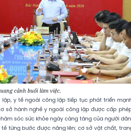
uang cảnh buổi làm việc.
lập, y tế ngoài công lập tiếp tục phát triển mạnh
 cơ sở hành nghề y ngoài công lập được cấp phép
hăm sóc sức khỏe ngày càng tăng của người dân
 tế từng bước được nâng lên; cơ sở vật chất, tran