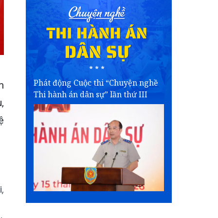
Phát động Cuộc thi “Chuyện nghề
m
Thi hành án dân sự” lần thứ III
,
ệ
,