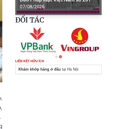
07/08/2026
ĐỐI TÁC
LIÊN KẾT HỮU ÍCH
Khám khớp háng ở đâu
tại Hà Nội
.
,
.
g