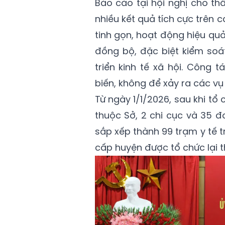
Báo cáo tại hội nghị cho th
nhiều kết quả tích cực trên 
tinh gọn, hoạt động hiệu qu
đồng bộ, đặc biệt kiểm soá
triển kinh tế xã hội. Công
biến, không để xảy ra các v
Từ ngày 1/1/2026, sau khi tổ 
thuộc Sở, 2 chi cục và 35 đơ
sắp xếp thành 99 trạm y tế 
cấp huyện được tổ chức lại 