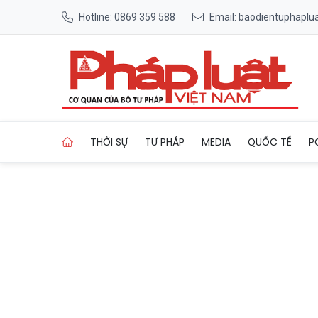
Hotline: 0869 359 588
Email: baodientuphapl
Trang chủ Bắc Ninh định hướn
THỜI SỰ
TƯ PHÁP
MEDIA
QUỐC TẾ
P