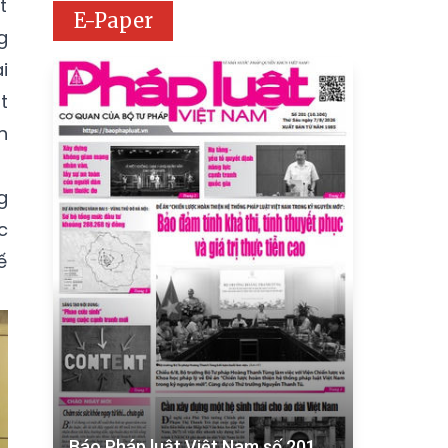
t
E-Paper
g
i
t
n
g
c
ế
Báo Pháp luật Việt Nam số 201