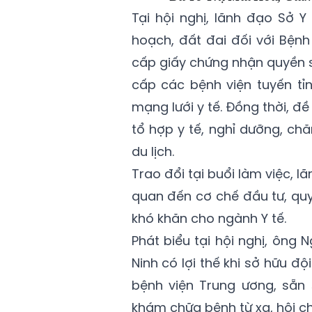
Tại hội nghị, lãnh đạo Sở 
hoạch, đất đai đối với Bệnh
cấp giấy chứng nhận quyền s
cấp các bệnh viện tuyến tỉn
mạng lưới y tế. Đồng thời, đề
tổ hợp y tế, nghỉ dưỡng, ch
du lịch.
Trao đổi tại buổi làm việc, l
quan đến cơ chế đầu tư, qu
khó khăn cho ngành Y tế.
Phát biểu tại hội nghị, ông
Ninh có lợi thế khi sở hữu độ
bệnh viện Trung ương, sẵn
khám chữa bệnh từ xa, hội ch