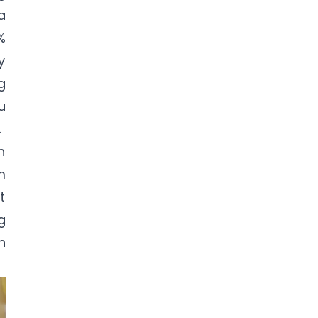
a
%
y
g
u
.
n
m
t
g
h