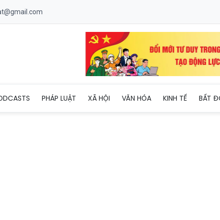
uat@gmail.com
g phát triển hệ thống y tế chuyên sâu, hiện đại
ODCASTS
PHÁP LUẬT
XÃ HỘI
VĂN HÓA
KINH TẾ
BẤT Đ