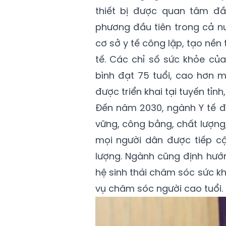
thiết bị được quan tâm đầ
phương đầu tiên trong cả nư
cơ sở y tế công lập, tạo nền
tế. Các chỉ số sức khỏe của
bình đạt 75 tuổi, cao hơn 
được triển khai tại tuyến tỉ
Đến năm 2030, ngành Y tế đặ
vững, công bằng, chất lượng
mọi người dân được tiếp c
lượng. Ngành cũng định hướn
hệ sinh thái chăm sóc sức khỏ
vụ chăm sóc người cao tuổi.