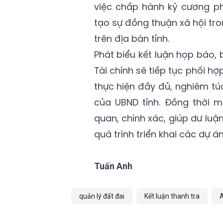
việc chấp hành kỷ cương ph
tạo sự đồng thuận xã hội tron
trên địa bàn tỉnh.
Phát biểu kết luận họp báo, 
Tài chính sẽ tiếp tục phối h
thực hiện đầy đủ, nghiêm tú
của UBND tỉnh. Đồng thời 
quan, chính xác, giúp dư luậ
quá trình triển khai các dự á
Tuấn Anh
quản lý đất đai
Kết luận thanh tra
A