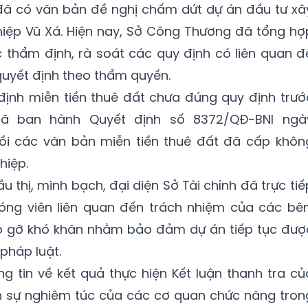
đã có văn bản đề nghị chấm dứt dự án đầu tư xâ
ệp Vũ Xá. Hiện nay, Sở Công Thương đã tổng hợ
c thẩm định, rà soát các quy định có liên quan đ
quyết định theo thẩm quyền.
t định miễn tiền thuê đất chưa đúng quy định trướ
đã ban hành Quyết định số 8372/QĐ-BNI ngà
 hồi các văn bản miễn tiền thuê đất đã cấp khôn
hiệp.
ầu thị, minh bạch, đại diện Sở Tài chính đã trực tiế
hóng viên liên quan đến trách nhiệm của các bên
o gỡ khó khăn nhằm bảo đảm dự án tiếp tục đượ
pháp luật.
ng tin về kết quả thực hiện Kết luận thanh tra củ
ện sự nghiêm túc của các cơ quan chức năng tron