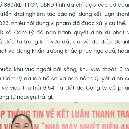
số 389/KL-TTCP, UBND tỉnh đã chỉ đạo các cơ qua
 triển khai nghiêm túc các nội dung kết luận than
026, nhiều nội dung vi phạm đã được xử lý cụ thể.
ND xã Cẩm Lý đã ban hành quyết định xử phạt v
 đầu tư trong lĩnh vực đất đai và đê điều. Doan
ạt và đang khẩn trương khắc phục hậu quả, hoà
thuộc khu vực ngoài bãi sông, khu vực thoát lũ v
xã Cẩm Lý đã lập hồ sơ và ban hành Quyết định s
về việc thu hồi 6,54 ha đất do Công ty cổ phầ
ng tự nguyện trả lại.