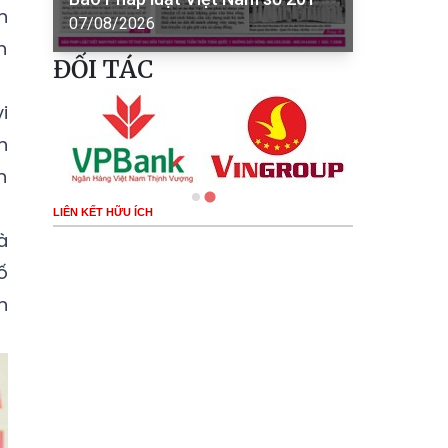
n
07/08/2026
h
ĐỐI TÁC
i
h
n
LIÊN KẾT HỮU ÍCH
à
ố
n