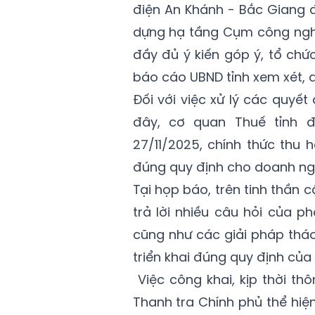
điện An Khánh - Bắc Giang 
dựng hạ tầng Cụm công nghi
đầy đủ ý kiến góp ý, tổ chứ
báo cáo UBND tỉnh xem xét, 
Đối với việc xử lý các quyế
đây, cơ quan Thuế tỉnh 
27/11/2025, chính thức thu
đúng quy định cho doanh ng
Tại họp báo, trên tinh thần c
trả lời nhiều câu hỏi của p
cũng như các giải pháp thá
triển khai đúng quy định của 
Việc công khai, kịp thời thô
Thanh tra Chính phủ thể hi