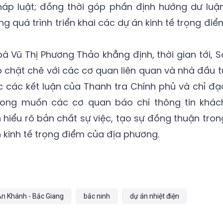
áp luật; đồng thời góp phần định hướng dư luận
g quá trình triển khai các dự án kinh tế trọng điể
bà Vũ Thị Phương Thảo khẳng định, thời gian tới, S
ợp chặt chẽ với các cơ quan liên quan và nhà đầu t
c các kết luận của Thanh tra Chính phủ và chỉ đạ
mong muốn các cơ quan báo chí thông tin khác
n hiểu rõ bản chất sự việc, tạo sự đồng thuận tron
n kinh tế trọng điểm của địa phương.
n Khánh - Bắc Giang
bắc ninh
dự án nhiệt điện