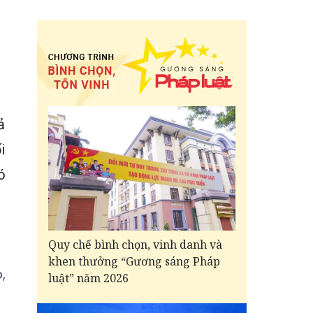
ả
i
ó
Quy chế bình chọn, vinh danh và
khen thưởng “Gương sáng Pháp
,
luật” năm 2026