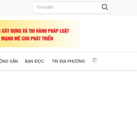
n Khánh - Bắc Giang
ỘNG SẢN
BẠN ĐỌC
TIN ĐỊA PHƯƠNG