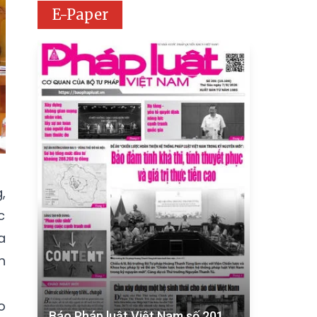
E-Paper
,
c
a
h
o
Báo Pháp luật Việt Nam số 201