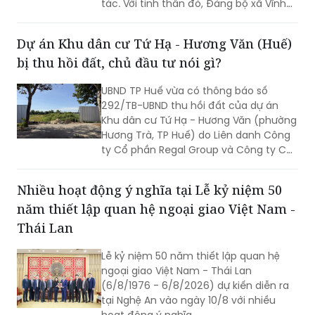
tác. Với tinh thần đó, Đảng bộ xã Vĩnh
Mỹ xác định lấy chất lượng thực thi làm
thước đo năng lực lãnh đạo, xây dựng
Dự án Khu dân cư Tứ Hạ - Hương Văn (Huế)
đội ngũ cán bộ đủ phẩm chất, năng
bị thu hồi đất, chủ đầu tư nói gì?
lực, trách nhiệm, đưa các chủ trương
của Đảng đi vào cuộc sống. Từ đó tạo
UBND TP Huế vừa có thông báo số
chuyển biến rõ nét trong phát triển kinh
292/TB-UBND thu hồi đất của dự án
tế - xã hội và nâng cao đời sống Nhân
Khu dân cư Tứ Hạ - Hương Văn (phường
dân.
Hương Trà, TP Huế) do Liên danh Công
ty Cổ phần Regal Group và Công ty Cổ
phần Tập đoàn Đất Xanh làm chủ đầu
tư.
Nhiều hoạt động ý nghĩa tại Lễ kỷ niệm 50
năm thiết lập quan hệ ngoại giao Việt Nam -
Thái Lan
Lễ kỷ niệm 50 năm thiết lập quan hệ
ngoại giao Việt Nam - Thái Lan
(6/8/1976 - 6/8/2026) dự kiến diễn ra
tại Nghệ An vào ngày 10/8 với nhiều