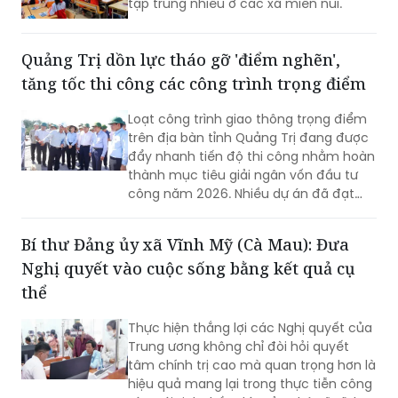
tập trung nhiều ở các xã miền núi.
Quảng Trị dồn lực tháo gỡ 'điểm nghẽn',
tăng tốc thi công các công trình trọng điểm
Loạt công trình giao thông trọng điểm
trên địa bàn tỉnh Quảng Trị đang được
đẩy nhanh tiến độ thi công nhằm hoàn
thành mục tiêu giải ngân vốn đầu tư
công năm 2026. Nhiều dự án đã đạt
khối lượng thi công lớn, một số công
trình cơ bản hoàn thành, song công tác
Bí thư Đảng ủy xã Vĩnh Mỹ (Cà Mau): Đưa
giải phóng mặt bằng vẫn là "nút thắt"
Nghị quyết vào cuộc sống bằng kết quả cụ
cần sớm tháo gỡ để bảo đảm tiến độ
chung.
thể
Thực hiện thắng lợi các Nghị quyết của
Trung ương không chỉ đòi hỏi quyết
tâm chính trị cao mà quan trọng hơn là
hiệu quả mang lại trong thực tiễn công