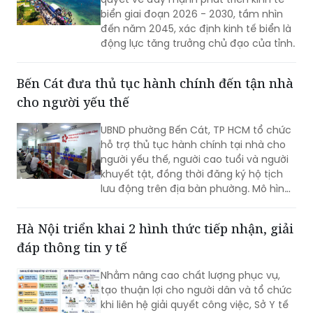
biển giai đoạn 2026 - 2030, tầm nhìn
đến năm 2045, xác định kinh tế biển là
động lực tăng trưởng chủ đạo của tỉnh.
Bến Cát đưa thủ tục hành chính đến tận nhà
cho người yếu thế
UBND phường Bến Cát, TP HCM tổ chức
hỗ trợ thủ tục hành chính tại nhà cho
người yếu thế, người cao tuổi và người
khuyết tật, đồng thời đăng ký hộ tịch
lưu động trên địa bàn phường. Mô hình
giúp giảm trở ngại đi lại và bảo đảm
quyền lợi pháp lý cho người dân.
Hà Nội triển khai 2 hình thức tiếp nhận, giải
đáp thông tin y tế
Nhằm nâng cao chất lượng phục vụ,
tạo thuận lợi cho người dân và tổ chức
khi liên hệ giải quyết công việc, Sở Y tế