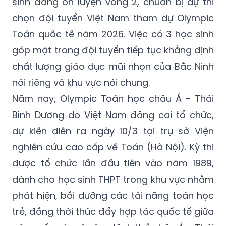
sinh đang ôn luyện vòng 2, chuẩn bị dự thi
chọn đội tuyển Việt Nam tham dự Olympic
Toán quốc tế năm 2026. Việc có 3 học sinh
góp mặt trong đội tuyển tiếp tục khẳng định
chất lượng giáo dục mũi nhọn của Bắc Ninh
nói riêng và khu vực nói chung.
Năm nay, Olympic Toán học châu Á - Thái
Bình Dương do Việt Nam đăng cai tổ chức,
dự kiến diễn ra ngày 10/3 tại trụ sở Viện
nghiên cứu cao cấp về Toán (Hà Nội). Kỳ thi
được tổ chức lần đầu tiên vào năm 1989,
dành cho học sinh THPT trong khu vực nhằm
phát hiện, bồi dưỡng các tài năng toán học
trẻ, đồng thời thúc đẩy hợp tác quốc tế giữa