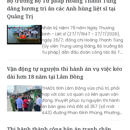
Bộ trưởng Bộ Tư pháp Hoàng Thanh Tùng
quá trình sản xuất, kinh doanh và tăng
dâng hương tri ân các Anh hùng liệt sĩ tại
cường đối thoại với cộng đồng doanh
nghiệp.
Quảng Trị
Nhân kỷ niệm 79 năm Ngày Thương
binh - Liệt sĩ (27/7/1947 - 27/7/2026),
ngày 26/7; đồng chí Hoàng Thanh Tùng
(Ủy viên Trung ương Đảng, Bộ trưởng Bộ
Tư pháp) dẫn đầu đoàn công tác Bộ Tư
pháp đến dâng hoa, dâng hương tưởng
niệm các Anh hùng liệt sĩ tại nhiều “địa
Vận động tự nguyện thi hành án vụ việc kéo
chỉ đỏ” trên địa bàn tỉnh Quảng Trị, bày
dài hơn 18 năm tại Lâm Đồng
tỏ lòng biết ơn sâu sắc đối với những
người đã hy sinh vì độc lập, tự do của
THADS tỉnh Lâm Đồng vừa chủ trì, phối
Tổ quốc.
hợp với các cơ quan có liên quan vận
động, thuyết phục tự nguyện thi hành
án bàn giao nhà đất số 357 (số mới
443) đường Phan Đình Phùng, Phường
Xuân Hương - Đà Lạt cho người mua
trúng đấu giá. Đây là vụ việc phức tạp,
Thi hành thành công bản án tranh chấp