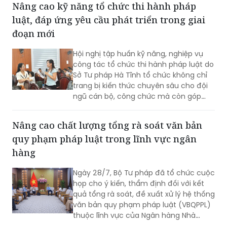
Nâng cao kỹ năng tổ chức thi hành pháp
luật, đáp ứng yêu cầu phát triển trong giai
đoạn mới
Hội nghị tập huấn kỹ năng, nghiệp vụ
công tác tổ chức thi hành pháp luật do
Sở Tư pháp Hà Tĩnh tổ chức không chỉ
trang bị kiến thức chuyên sâu cho đội
ngũ cán bộ, công chức mà còn góp
phần thống nhất nhận thức, nâng cao
năng lực tham mưu, tổ chức thực thi
Nâng cao chất lượng tổng rà soát văn bản
pháp luật, đáp ứng yêu cầu đổi mới
quy phạm pháp luật trong lĩnh vực ngân
công tác xây dựng và thi hành pháp
luật trong giai đoạn phát triển mới.
hàng
Ngày 28/7, Bộ Tư pháp đã tổ chức cuộc
họp cho ý kiến, thẩm định đối với kết
quả tổng rà soát, đề xuất xử lý hệ thống
văn bản quy phạm pháp luật (VBQPPL)
thuộc lĩnh vực của Ngân hàng Nhà
nước Việt Nam (NHNN). Phó Cục trưởng