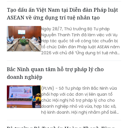
Cục Pháp luật dân sự - kinh tế Nguyễn
Tạo dấu ấn Việt Nam tại Diễn đàn Pháp luật
Chi Lan chủ trì cuộc họp.
ASEAN về ứng dụng trí tuệ nhân tạo
Ngày 28/7, Thứ trưởng Bộ Tư pháp
Nguyễn Thanh Tịnh đã làm việc với Vụ
Hợp tác quốc tế về công tác chuẩn bị
tổ chức Diễn đàn Pháp luật ASEAN năm
2026 với chủ đề “Ứng dụng trí tuệ nhân
tạo (AI) trong công tác xây dựng và thi
hành pháp luật trong kỷ nguyên số”.
Bắc Ninh quan tâm hỗ trợ pháp lý cho
doanh nghiệp
(PLVN) - Sở Tư pháp tỉnh Bắc Ninh vừa
phối hợp với các đơn vị liên quan tổ
chức Hội nghị hỗ trợ pháp lý cho cho
doanh nghiệp nhỏ và vừa, hợp tác xã,
hộ kinh doanh. Hội nghị nhằm phổ biến
kịp thời các quy định pháp luật mới, giải
đáp những vướng mắc phát sinh trong