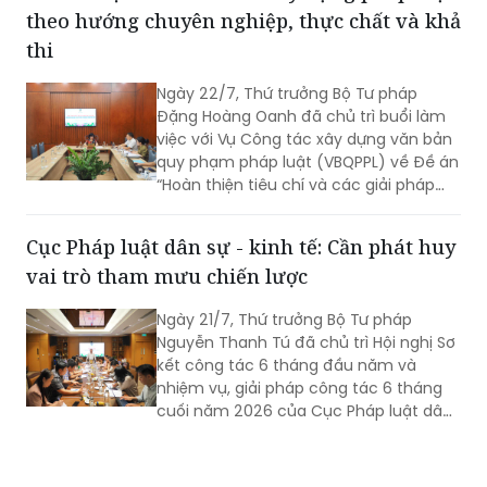
theo hướng chuyên nghiệp, thực chất và khả
thi
Ngày 22/7, Thứ trưởng Bộ Tư pháp
Đặng Hoàng Oanh đã chủ trì buổi làm
việc với Vụ Công tác xây dựng văn bản
quy phạm pháp luật (VBQPPL) về Đề án
“Hoàn thiện tiêu chí và các giải pháp
nâng cao chất lượng đội ngũ người làm
công tác xây dựng thể chế, pháp luật”;
Cục Pháp luật dân sự - kinh tế: Cần phát huy
Quyết định của Thủ tướng Chính phủ
vai trò tham mưu chiến lược
về Đề án thực hiện soạn thảo VBQPPL
tập trung, chuyên nghiệp; tình hình
Ngày 21/7, Thứ trưởng Bộ Tư pháp
triển khai Quyết định số 1205/QĐ-TTg
Nguyễn Thanh Tú đã chủ trì Hội nghị Sơ
ngày 06/7/2026 của Thủ tướng Chính
kết công tác 6 tháng đầu năm và
phủ về việc phê duyệt Đề án thí điểm
nhiệm vụ, giải pháp công tác 6 tháng
việc đánh giá chấm điểm về công tác
cuối năm 2026 của Cục Pháp luật dân
xây dựng pháp luật.
sự - kinh tế.