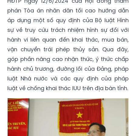
HĐTP ngày 12/6/2024 của Hội đồng thẩm
phán Tòa án nhân dân tối cao hướng dẫn
áp dụng một số quy định của Bộ luật Hình
sự về truy cứu trách nhiệm hình sự đối với
hành vi liên quan đến khai thác, mua bán,
vận chuyển trái phép thủy sản. Qua đây,
góp phần nâng cao nhận thức, ý thức chấp
hành chủ trương, đường lối của Đảng, pháp
luật Nhà nước và các quy định của pháp
luật về chống khai thác IUU trên địa bàn tỉnh.