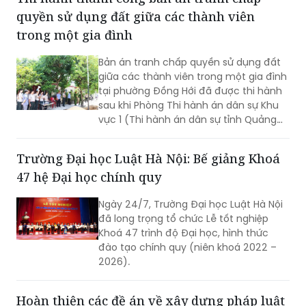
kéo dài hơn 18 năm nay.
quyền sử dụng đất giữa các thành viên
trong một gia đình
Bản án tranh chấp quyền sử dụng đất
giữa các thành viên trong một gia đình
tại phường Đồng Hới đã được thi hành
sau khi Phòng Thi hành án dân sự Khu
vực 1 (Thi hành án dân sự tỉnh Quảng
Trị) tổ chức cưỡng chế, hoàn tất việc
chuyển giao quyền sử dụng đất và bàn
Trường Đại học Luật Hà Nội: Bế giảng Khoá
giao tài sản theo nội dung bản án.
47 hệ Đại học chính quy
Ngày 24/7, Trường Đại học Luật Hà Nội
đã long trọng tổ chức Lễ tốt nghiệp
Khoá 47 trình độ Đại học, hình thức
đào tạo chính quy (niên khoá 2022 –
2026).
Hoàn thiện các đề án về xây dựng pháp luật