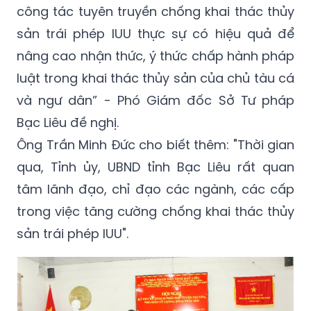
công tác tuyên truyền chống khai thác thủy
sản trái phép IUU thực sự có hiệu quả để
nâng cao nhận thức, ý thức chấp hành pháp
luật trong khai thác thủy sản của chủ tàu cá
và ngư dân” - Phó Giám đốc Sở Tư pháp
Bạc Liêu đề nghị.
Ông Trần Minh Đức cho biết thêm: "Thời gian
qua, Tỉnh ủy, UBND tỉnh Bạc Liêu rất quan
tâm lãnh đạo, chỉ đạo các ngành, các cấp
trong việc tăng cường chống khai thác thủy
sản trái phép IUU".