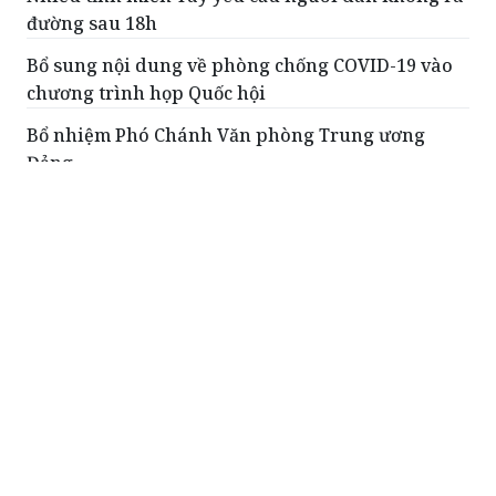
đường sau 18h
Bổ sung nội dung về phòng chống COVID-19 vào
chương trình họp Quốc hội
Bổ nhiệm Phó Chánh Văn phòng Trung ương
Đảng
98 bệnh nhân COVID-19 ở Bắc Ninh được xuất
viện
ĐỌC THÊM
Đường trống, chợ vắng những ngày Tân Yên
(Bắc Giang) giãn cách xã hội
(PLVN) - Từ khu vực như chợ, dãy phố
trung tâm đến điểm cân vải, vùng
nông thôn của huyện Tân Yên đều
vắng vẻ khi UBND tỉnh Bắc Giang yêu