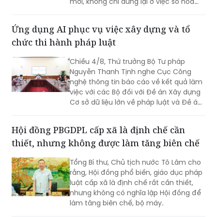
mới, không chỉ dừng lại ở việc số hóa
các quy trình, biểu mẫu hay thay thế
một số thao tác thủ công bằng công
Ứng dụng AI phục vụ việc xây dựng và tổ
nghệ, mà phải hướng tới xây dựng một
chức thi hành pháp luật
nền tảng thực sự thông minh, chủ
động, dựa trên dữ liệu và tạo ra giá trị
Chiều 4/8, Thứ trưởng Bộ Tư pháp
gia tăng cho công tác quản lý nhà
Nguyễn Thanh Tịnh nghe Cục Công
nước.
nghệ thông tin báo cáo về kết quả làm
việc với các Bộ đối với Đề án Xây dựng
Cơ sở dữ liệu lớn về pháp luật và Đề án
Ứng dụng trí tuệ nhân tạo trong xây
dựng và tổ chức thi hành pháp luật
Hội đồng PBGDPL cấp xã là định chế cần
trình Thủ tướng Chính phủ.
thiết, nhưng không được làm tăng biên chế
Tổng Bí thư, Chủ tịch nước Tô Lâm cho
rằng, Hội đồng phổ biến, giáo dục pháp
luật cấp xã là định chế rất cần thiết,
nhưng không có nghĩa lập Hội đồng để
làm tăng biên chế, bộ máy.