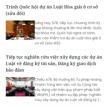
Trình Quốc hội dự án Luật Hòa giải ở cơ sở
(sửa đổi)
Sáng nay, 5/8, tiếp tục chương trình Kỳ
họp không thường lệ lần thứ Nhất, Quốc
hội khóa XVI, Quốc hội nghe tờ trình,
báo cáo thẩm tra dự án Luật Hòa giải ở
cơ sở (sửa đổi).
Tiếp tục nghiên cứu việc xây dựng các dự án
Luật về đăng ký tài sản, Đăng ký giao dịch
bảo đảm
Chiều 4/8, Bộ trưởng Bộ Tư pháp Hoàng
Thanh Tùng làm việc với Vụ Công tác
xây dựng văn bản quy phạm pháp luật
(VBQPPL) về nhiệm vụ lập pháp “nghiên
cứu, xây dựng dự án Luật về đăng ký tài
sản” và “rà soát, sửa đổi Luật Đăng ký