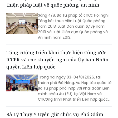
thiện pháp luật về quốc phòng, an ninh
Sáng 4/8, Bộ Tư pháp tổ chức Hội nghị
Tổng kết thực hiện Luật Quốc phòng
năm 2018, Luật Dân quân tự vệ năm
2019 và Luật Giáo dục Quốc phòng và
An ninh năm 2013.
Tăng cường triển khai thực hiện Công ước
ICCPR và các khuyến nghị của Ủy ban Nhân
quyền Liên hợp quốc
Trong hai ngày 03–04/8/2026, tại
thành phố Đà Nẵng, Vụ Hợp tác quốc tế
Bộ Tư pháp phối hợp với Phái đoàn Liên
minh châu Âu (EU) tại Việt Nam và
Chương trình Phát triển Liên hợp quốc
(UNDP) tại Việt Nam tổ chức Hội thảo
về thực hiện các khuyến nghị của Ủy
Bà Lý Thụy Ý Uyên giữ chức vụ Phó Giám
ban Nhân quyền Liên hợp quốc đối với