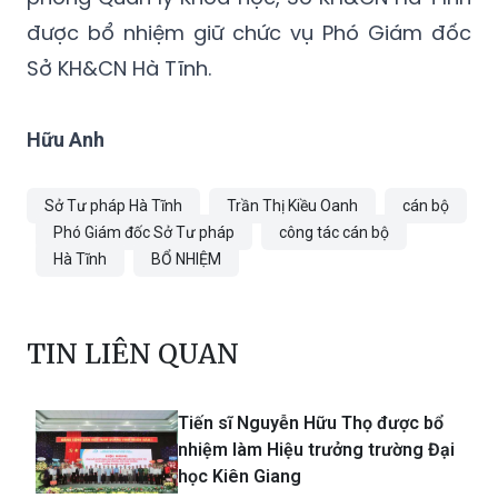
được bổ nhiệm giữ chức vụ Phó Giám đốc
Sở KH&CN Hà Tĩnh.
Hữu Anh
Sở Tư pháp Hà Tĩnh
Trần Thị Kiều Oanh
cán bộ
Phó Giám đốc Sở Tư pháp
công tác cán bộ
Hà Tĩnh
BỔ NHIỆM
TIN LIÊN QUAN
Tiến sĩ Nguyễn Hữu Thọ được bổ
nhiệm làm Hiệu trưởng trường Đại
học Kiên Giang