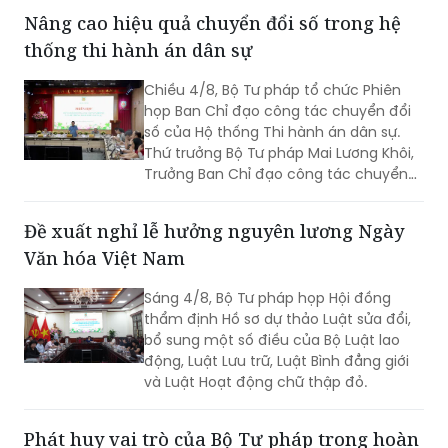
giao dịch bảo đảm”. Cùng dự có Thứ
Nâng cao hiệu quả chuyển đổi số trong hệ
trưởng Đặng Hoàng Oanh.
thống thi hành án dân sự
Chiều 4/8, Bộ Tư pháp tổ chức Phiên
họp Ban Chỉ đạo công tác chuyển đổi
số của Hộ thống Thi hành án dân sự.
Thứ trưởng Bộ Tư pháp Mai Lương Khôi,
Trưởng Ban Chỉ đạo công tác chuyển
đổi số của Hệ thống Thi hành án dân sự
(Ban Chỉ đạo).
Đề xuất nghỉ lễ hưởng nguyên lương Ngày
Văn hóa Việt Nam
Sáng 4/8, Bộ Tư pháp họp Hội đồng
thẩm định Hồ sơ dự thảo Luật sửa đổi,
bổ sung một số điều của Bộ Luật lao
động, Luật Lưu trữ, Luật Bình đẳng giới
và Luật Hoạt động chữ thập đỏ.
Phát huy vai trò của Bộ Tư pháp trong hoàn