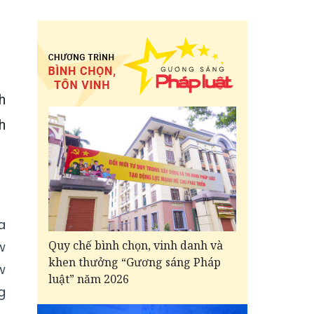
h
h
a
Quy chế bình chọn, vinh danh và
w
khen thưởng “Gương sáng Pháp
w
luật” năm 2026
g