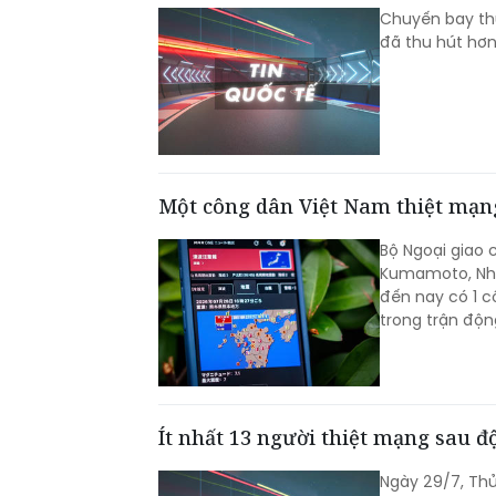
Chuyến bay thử
đã thu hút hơn 
Một công dân Việt Nam thiệt mạng
Bộ Ngoại giao 
Kumamoto, Nhật
đến nay có 1 c
trong trận độn
Ít nhất 13 người thiệt mạng sau 
Ngày 29/7, Thủ