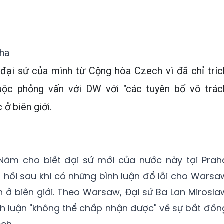
aha
 đại sứ của mình từ Cộng hòa Czech vì đã chỉ tríc
ộc phỏng vấn với DW với "các tuyên bố vô trác
 ở biên giới.
Năm cho biết đại sứ mới của nước này tại Prah
u hồi sau khi có những bình luận đổ lỗi cho Warsa
 ở biên giới. Theo Warsaw, Đại sứ Ba Lan Mirosla
nh luận "không thể chấp nhận được" về sự bất đồn