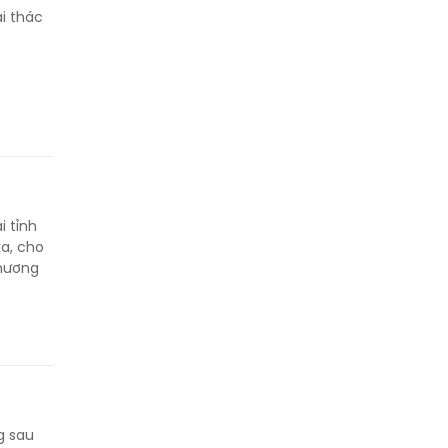
i thác
i tỉnh
a, cho
thương
g sau