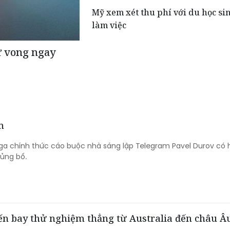
Mỹ xem xét thu phí với du học sin
làm việc
ử vong ngay
m
a chính thức cáo buộc nhà sáng lập Telegram Pavel Durov có 
hủng bố.
yến bay thử nghiệm thẳng từ Australia đến châu Â