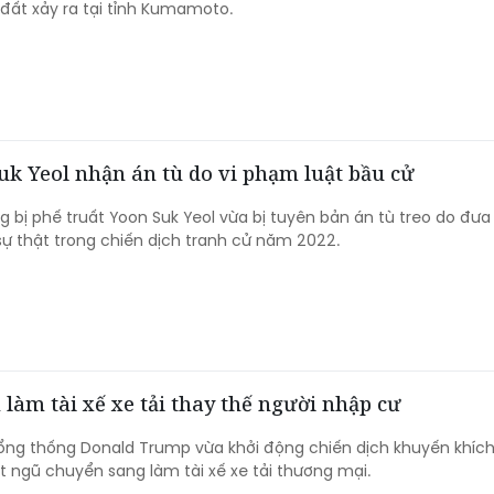
 đất xảy ra tại tỉnh Kumamoto.
k Yeol nhận án tù do vi phạm luật bầu cử
 bị phế truất Yoon Suk Yeol vừa bị tuyên bản án tù treo do đưa
sự thật trong chiến dịch tranh cử năm 2022.
làm tài xế xe tải thay thế người nhập cư
ổng thống Donald Trump vừa khởi động chiến dịch khuyến khíc
 ngũ chuyển sang làm tài xế xe tải thương mại.