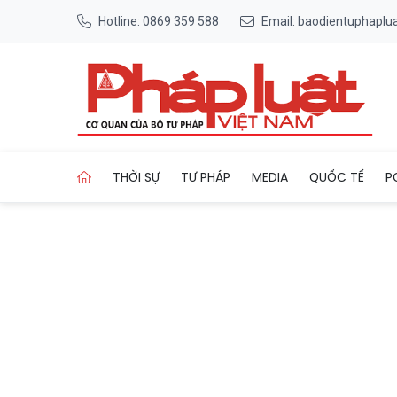
Hotline: 0869 359 588
Email: baodientuphapl
Trang chủ Ba Lan triệu hồi đ
THỜI SỰ
TƯ PHÁP
MEDIA
QUỐC TẾ
P