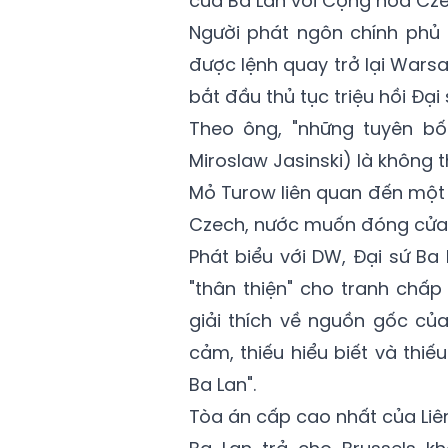
của Ba Lan với Cộng hòa Cze
Người phát ngôn chính phủ B
được lệnh quay trở lại Wars
bắt đầu thủ tục triệu hồi Đại
Theo ông, "những tuyên b
Miroslaw Jasinski) là không 
Mỏ Turow liên quan đến một 
Czech, nước muốn đóng cửa 
Phát biểu với DW, Đại sứ Ba
"thân thiện" cho tranh chấp 
giải thích về nguồn gốc của
cảm, thiếu hiểu biết và thiế
Ba Lan".
Tòa án cấp cao nhất của Li