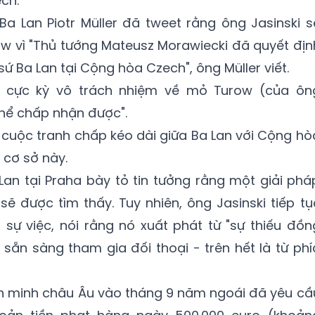
ch.
a Lan Piotr Müller đã tweet rằng ông Jasinski s
aw vì "Thủ tướng Mateusz Morawiecki đã quyết địn
 sứ Ba Lan tại Cộng hòa Czech", ông Müller viết.
ố cực kỳ vô trách nhiệm về mỏ Turow (của ôn
thể chấp nhận được".
cuộc tranh chấp kéo dài giữa Ba Lan với Cộng hò
cơ sở này.
 Lan tại Praha bày tỏ tin tưởng rằng một giải phá
sẽ được tìm thấy. Tuy nhiên, ông Jasinski tiếp tụ
 sự việc, nói rằng nó xuất phát từ "sự thiếu đồn
u sẵn sàng tham gia đối thoại - trên hết là từ phí
ên minh châu Âu vào tháng 9 năm ngoái đã yêu cầ