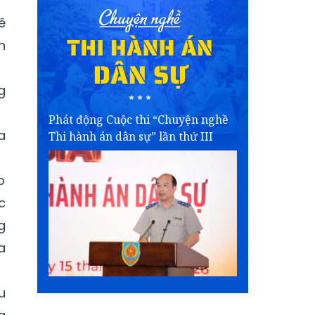
ẽ
h
g
Phát động Cuộc thi “Chuyện nghề
a
Thi hành án dân sự” lần thứ III
p
c
g
a
u