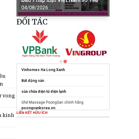
04/08/2026
ĐỐI TÁC
Vinhomes Ha Long Xanh
tên
Bất động sản
ển
sửa chữa điện tử điện lạnh
ử vong
Ghế Massage PoongSan chính hãng
poongsankorea.vn
LIÊN KẾT HỮU ÍCH
m kinh
Mua nước hoa chính hãng tại
Tprofumo.com