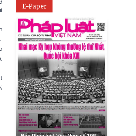
g
E-Paper
i
n
.
a
,
t
%
Báo Pháp luật Việt Nam số 198