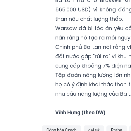
Ba Lan trả cho Brussels k
565.000 USD) vì không đóng
than nâu chất lượng thấp.
Warsaw đã bị tòa án yêu cầ
nàn rằng nó tạo ra mối nguy 
Chính phủ Ba Lan nói rằng 
đất nước gặp "rủi ro" vì kh
cung cấp khoảng 7% điện nă
Tập đoàn năng lượng lớn nh
họ có ý định khai thác than
nhu cầu năng lượng của Ba L
Vĩnh Hưng (theo DW)
Cộng hòa Czech
đại sứ
Praha