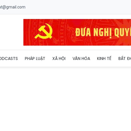
uat@gmail.com
ại sứ tại Praha
ODCASTS
PHÁP LUẬT
XÃ HỘI
VĂN HÓA
KINH TẾ
BẤT Đ