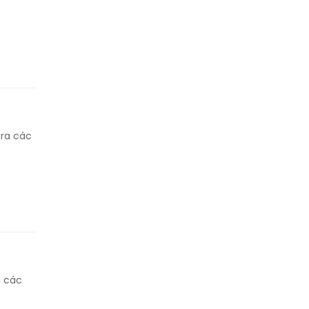
 ra các
h các