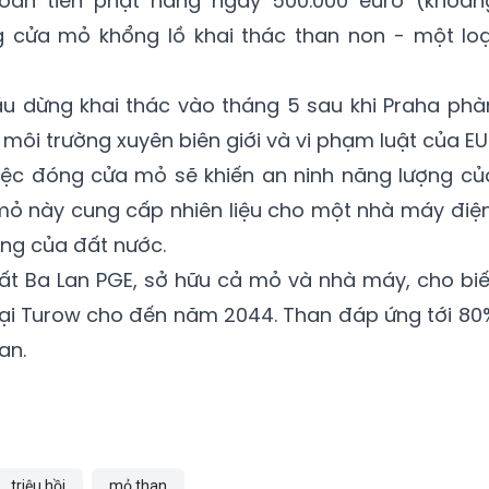
hoản tiền phạt hàng ngày 500.000 euro (khoản
 cửa mỏ khổng lồ khai thác than non - một loạ
u dừng khai thác vào tháng 5 sau khi Praha phà
môi trường xuyên biên giới và vi phạm luật của EU
việc đóng cửa mỏ sẽ khiến an ninh năng lượng củ
u mỏ này cung cấp nhiên liệu cho một nhà máy điện
ng của đất nước.
ất Ba Lan PGE, sở hữu cả mỏ và nhà máy, cho biế
 tại Turow cho đến năm 2044. Than đáp ứng tới 80
an.
triệu hồi
mỏ than