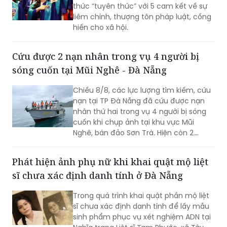
thức “tuyên thức” với 5 cam kết về sự
liêm chính, thượng tôn pháp luật, cống
hiến cho xã hội.
Cứu được 2 nạn nhân trong vụ 4 người bị
sóng cuốn tại Mũi Nghê - Đà Nẵng
Chiều 8/8, các lực lượng tìm kiếm, cứu
nạn tại TP Đà Nẵng đã cứu được nạn
nhân thứ hai trong vụ 4 người bị sóng
cuốn khi chụp ảnh tại khu vực Mũi
Nghê, bán đảo Sơn Trà. Hiện còn 2
người chưa tìm thấy.
Phát hiện ảnh phụ nữ khi khai quật mộ liệt
sĩ chưa xác định danh tính ở Đà Nẵng
Trong quá trình khai quật phần mộ liệt
sĩ chưa xác định danh tính để lấy mẫu
sinh phẩm phục vụ xét nghiệm ADN tại