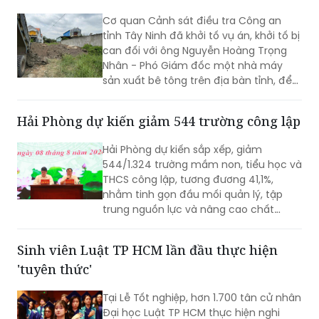
Cơ quan Cảnh sát điều tra Công an
tỉnh Tây Ninh đã khởi tố vụ án, khởi tố bị
can đối với ông Nguyễn Hoàng Trọng
Nhân - Phó Giám đốc một nhà máy
sản xuất bê tông trên địa bàn tỉnh, để
điều tra về hành vi “Gây ô nhiễm môi
trường”. Vụ án được xác định liên quan
Hải Phòng dự kiến giảm 544 trường công lập
đến việc đổ, chôn lấp trái phép hơn
400 tấn bê tông thải ra môi trường.
Hải Phòng dự kiến sắp xếp, giảm
544/1.324 trường mầm non, tiểu học và
THCS công lập, tương đương 41,1%,
nhằm tinh gọn đầu mối quản lý, tập
trung nguồn lực và nâng cao chất
lượng giáo dục. Việc sắp xếp phải hoàn
thành trước ngày 20/8/2026.
Sinh viên Luật TP HCM lần đầu thực hiện
'tuyên thức'
Tại Lễ Tốt nghiệp, hơn 1.700 tân cử nhân
Đại học Luật TP HCM thực hiện nghi