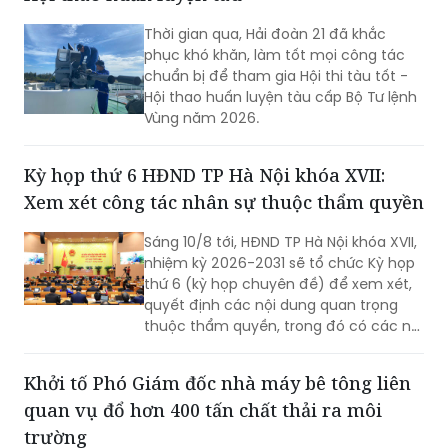
Thời gian qua, Hải đoàn 21 đã khắc
phục khó khăn, làm tốt mọi công tác
chuẩn bị để tham gia Hội thi tàu tốt -
Hội thao huấn luyện tàu cấp Bộ Tư lệnh
Vùng năm 2026.
Kỳ họp thứ 6 HĐND TP Hà Nội khóa XVII:
Xem xét công tác nhân sự thuộc thẩm quyền
Sáng 10/8 tới, HĐND TP Hà Nội khóa XVII,
nhiệm kỳ 2026-2031 sẽ tổ chức Kỳ họp
thứ 6 (kỳ họp chuyên đề) để xem xét,
quyết định các nội dung quan trọng
thuộc thẩm quyền, trong đó có các nội
dung về công tác nhân sự.
Khởi tố Phó Giám đốc nhà máy bê tông liên
quan vụ đổ hơn 400 tấn chất thải ra môi
trường