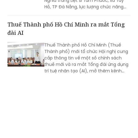
Nghĩa trang Liệt sĩ Tam Phước, xã Tây
Hồ, TP Đà Nẵng, lực lượng chức năng
phát hiện nhiều di vật, trong đó đáng
chú ý có di ảnh một phụ nữ.
Thuế Thành phố Hồ Chí Minh ra mắt Tổng
đài AI
Thuế Thành phố Hồ Chí Minh (Thuế
Thành phố) mới tổ chức Hội nghị cung
cấp thông tin về một số chính sách
thuế mới và ra mắt Tổng đài ứng dụng
trí tuệ nhân tạo (AI), mở thêm kênh
cung cấp thông tin thuế qua nền tảng
thanh toán số.