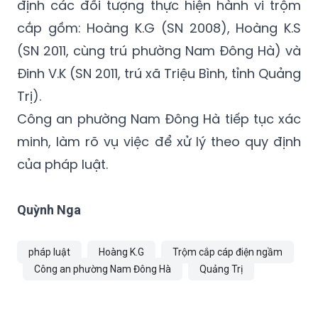
định các đối tượng thực hiện hành vi trộm
cắp gồm: Hoàng K.G (SN 2008), Hoàng K.S
(SN 2011, cùng trú phường Nam Đông Hà) và
Đinh V.K (SN 2011, trú xã Triệu Bình, tỉnh Quảng
Trị).
Công an phường Nam Đông Hà tiếp tục xác
minh, làm rõ vụ việc để xử lý theo quy định
của pháp luật.
Quỳnh Nga
pháp luật
Hoàng K.G
Trộm cắp cáp điện ngầm
Công an phường Nam Đông Hà
Quảng Trị