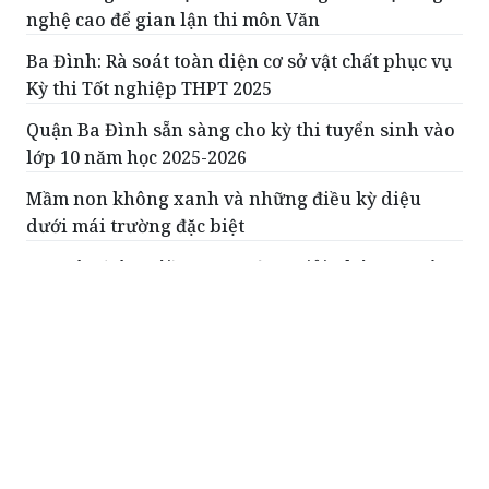
nghệ cao để gian lận thi môn Văn
Ba Đình: Rà soát toàn diện cơ sở vật chất phục vụ
Kỳ thi Tốt nghiệp THPT 2025
Quận Ba Đình sẵn sàng cho kỳ thi tuyển sinh vào
lớp 10 năm học 2025-2026
Mầm non không xanh và những điều kỳ diệu
dưới mái trường đặc biệt
Văn Yên (Yên Bái): Tăng cường giải pháp an toàn
giao thông cho lứa tuổi học sinh
ĐỌC THÊM
Cơ hội tiếp cận thông tin và định hướng
nghề nghiệp tại Học viên Báo chí và Tuyên
truyền