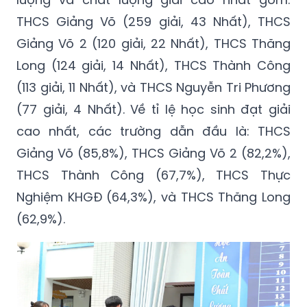
THCS Giảng Võ (259 giải, 43 Nhất), THCS
Giảng Võ 2 (120 giải, 22 Nhất), THCS Thăng
Long (124 giải, 14 Nhất), THCS Thành Công
(113 giải, 11 Nhất), và THCS Nguyễn Tri Phương
(77 giải, 4 Nhất). Về tỉ lệ học sinh đạt giải
cao nhất, các trường dẫn đầu là: THCS
Giảng Võ (85,8%), THCS Giảng Võ 2 (82,2%),
THCS Thành Công (67,7%), THCS Thực
Nghiệm KHGĐ (64,3%), và THCS Thăng Long
(62,9%).