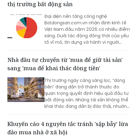
thị trường bất động sản
lý rõ ràng và khả năng đáp ứng nhu cầu
an cư.
Đại diện nền tảng công nghệ
Batdongsan.com.vn nhận định kinh tế
Việt Nam đầu năm 2026 có nhiều điểm
sáng. Dưới tác động đồng thời của yếu
tố vĩ mô, tín dụng và hành vi người
mua, xu hướng phân hóa của thị trường
bất động sản ngày càng rõ nét.
Nhà đầu tư chuyển từ 'mua để giữ tài sản'
sang 'mua để khai thác dòng tiền'
Thị trường ngày càng sàng lọc, “dòng
tiền” đang dần trở thành thước đo
quan trọng quyết định hiệu quả đầu tư
bất động sản. Những tài sản không thể
khai thác đang dần bị đào thải, nhường
chỗ cho các sản phẩm vừa sở hữu giá
trị tích lũy, vừa tạo ra nguồn thu thực.
Khuyến cáo 4 nguyên tắc tránh 'sập bẫy' lừa
Trong xu hướng đó, tổ hợp căn hộ
đảo mua nhà ở xã hội
Newtown Diamond càng trở nên thu