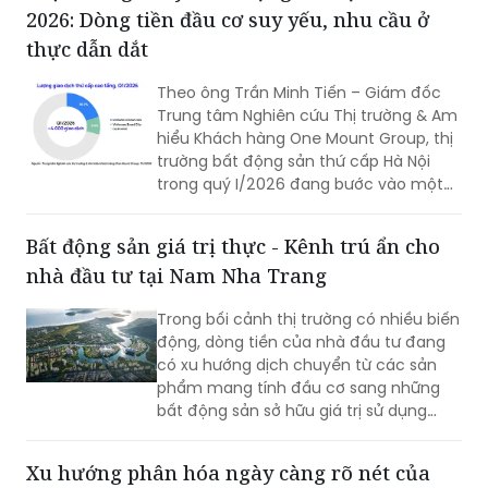
2026: Dòng tiền đầu cơ suy yếu, nhu cầu ở
thực dẫn dắt
Theo ông Trần Minh Tiến – Giám đốc
Trung tâm Nghiên cứu Thị trường & Am
hiểu Khách hàng One Mount Group, thị
trường bất động sản thứ cấp Hà Nội
trong quý I/2026 đang bước vào một
nhịp điều chỉnh cần thiết, thị trường
đang dần được dẫn dắt bởi nhu cầu ở
Bất động sản giá trị thực - Kênh trú ẩn cho
thực và xu hướng lựa chọn sản phẩm
nhà đầu tư tại Nam Nha Trang
mang giá trị sử dụng bền vững.
Trong bối cảnh thị trường có nhiều biến
động, dòng tiền của nhà đầu tư đang
có xu hướng dịch chuyển từ các sản
phẩm mang tính đầu cơ sang những
bất động sản sở hữu giá trị sử dụng
thực. Tại khu vực phía Nam TP Nha
Trang, dự án Charmora City được giới
Xu hướng phân hóa ngày càng rõ nét của
thiệu là điểm đến mới nhờ yếu tố pháp