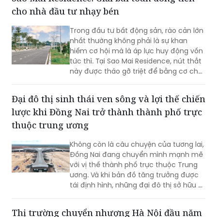
dưới tán thông cổ thụ” bằng trải
cho nhà đầu tư nhạy bén
nghiệm đa tầng và chuẩn mực resort-
living quốc tế.
Trong đầu tư bất động sản, rào cản lớn
nhất thường không phải là sự khan
hiếm cơ hội mà là áp lực huy động vốn
tức thì. Tại Sao Mai Residence, nút thắt
này được tháo gỡ triệt để bằng cơ chế
đòn bẩy thông minh, giúp nhà đầu tư
biến cơ hội thành tài sản thực thông
Đại đô thị sinh thái ven sông và lợi thế chiến
qua lộ trình tài chính linh hoạt.
lược khi Đồng Nai trở thành thành phố trực
thuộc trung ương
Không còn là câu chuyện của tương lai,
Đồng Nai đang chuyển mình mạnh mẽ
với vị thế thành phố trực thuộc Trung
ương. Và khi bản đồ tăng trưởng được
tái định hình, những đại đô thị sở hữu vị
trí chiến lược, quỹ đất lớn và hệ sinh
thái hoàn chỉnh sẽ trở thành tâm điểm
Thị trường chuyển nhượng Hà Nội đầu năm
thu hút an cư và tăng trưởng bền vững.