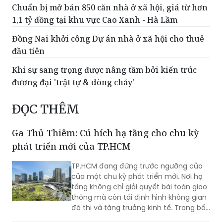
Chuẩn bị mở bán 850 căn nhà ở xã hội, giá từ hơn
1,1 tỷ đồng tại khu vực Cao Xanh - Hà Lầm
Đồng Nai khởi công Dự án nhà ở xã hội cho thuê
đầu tiên
Khi sự sang trọng được nâng tầm bởi kiến trúc
đương đại 'trật tự & dòng chảy'
ĐỌC THÊM
Ga Thủ Thiêm: Cú hích hạ tầng cho chu kỳ
phát triển mới của TP.HCM
TP.HCM đang đứng trước ngưỡng cửa
của một chu kỳ phát triển mới. Nơi hạ
tầng không chỉ giải quyết bài toán giao
thông mà còn tái định hình không gian
đô thị và tăng trưởng kinh tế. Trong bối
cảnh đó, Ga Thủ Thiêm cùng đề xuất