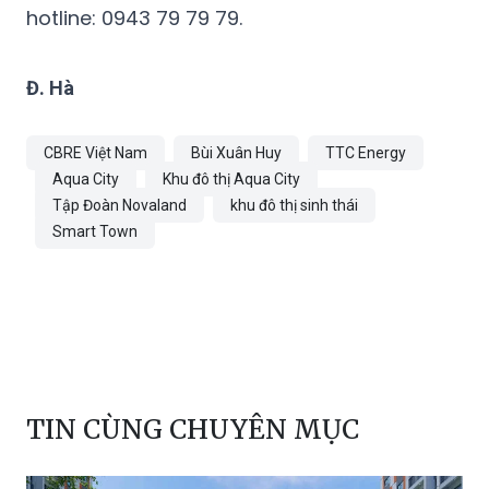
hotline: 0943 79 79 79.
Đ. Hà
CBRE Việt Nam
Bùi Xuân Huy
TTC Energy
Aqua City
Khu đô thị Aqua City
Tập Đoàn Novaland
khu đô thị sinh thái
Smart Town
TIN CÙNG CHUYÊN MỤC