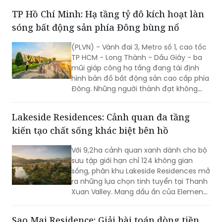
mô hình TOD 5.0 từ SonKim Land được
TP Hồ Chí Minh: Hạ tầng tỷ đô kích hoạt làn
kỳ vọng sẽ trở thành cú hích cho một
sóng bất động sản phía Đông bùng nổ
cực tăng trưởng mới của thành phố.
(PLVN) - Vành đai 3, Metro số 1, cao tốc
TP HCM - Long Thành - Dầu Giây - ba
mũi giáp công hạ tầng đang tái định
hình bản đồ bất động sản cao cấp phía
Đông. Những người thành đạt không
chờ thị trường xác nhận - họ sẽ đi
trước một bước, trước khi những người
Lakeside Residences: Cảnh quan đa tầng
khác nhận ra.
kiến tạo chất sống khác biệt bên hồ
Với 9,2ha cảnh quan xanh dành cho bộ
sưu tập giới hạn chỉ 124 không gian
sống, phân khu Lakeside Residences mở
ra những lựa chọn tinh tuyển tại Thanh
Xuan Valley. Mang dấu ấn của Element
Design Studio (Singapore), nơi đây tôn
vinh vẻ đẹp của những “ngôi nhà ẩn
Sao Mai Residence: Giải bài toán dòng tiền