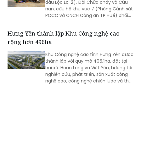
dầu Lộc Lợi 2), Đội Chữa cháy và Cứu
nạn, cứu hộ khu vực 7 (Phòng Cảnh sát
PCCC và CNCH Công an TP Huế) phối
hợp UBND xã Lộc An tổ chức thực tập
phương án cứu nạn, cứu hộ đối với tình
Hưng Yên thành lập Khu Công nghệ cao
huống tai nạn giao thông đường bộ có
rộng hơn 496ha
huy động nhiều lực lượng, phương tiện
tham gia.
Khu Công nghệ cao tỉnh Hưng Yên được
thành lập với quy mô 496,1ha, đặt tại
hai xã: Hoàn Long và Việt Yên, hướng tới
nghiên cứu, phát triển, sản xuất công
nghệ cao, công nghệ chiến lược và thu
hút các nguồn lực đầu tư vào lĩnh vực
khoa học, công nghệ.