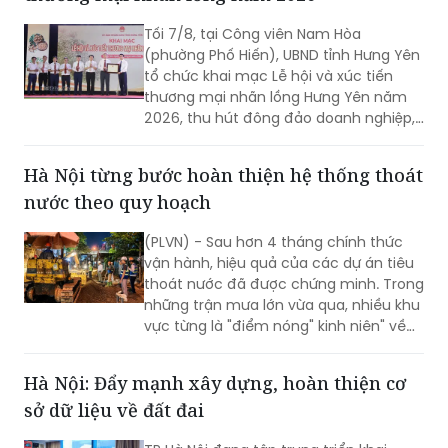
Tối 7/8, tại Công viên Nam Hòa
(phường Phố Hiến), UBND tỉnh Hưng Yên
tổ chức khai mạc Lễ hội và xúc tiến
thương mại nhãn lồng Hưng Yên năm
2026, thu hút đông đảo doanh nghiệp,
hợp tác xã, nhà vườn và du khách
tham dự.
Hà Nội từng bước hoàn thiện hệ thống thoát
nước theo quy hoạch
(PLVN) - Sau hơn 4 tháng chính thức
vận hành, hiệu quả của các dự án tiêu
thoát nước đã được chứng minh. Trong
những trận mưa lớn vừa qua, nhiều khu
vực từng là "điểm nóng" kinh niên" về
úng ngập đã ghi nhận sự cải thiện đáng
kể.
Hà Nội: Đẩy mạnh xây dựng, hoàn thiện cơ
sở dữ liệu về đất đai