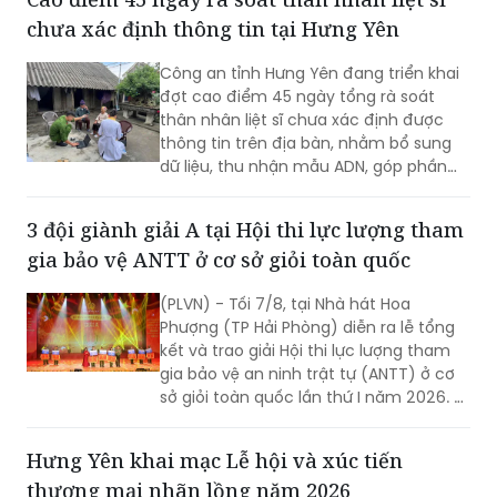
chưa xác định thông tin tại Hưng Yên
Công an tỉnh Hưng Yên đang triển khai
đợt cao điểm 45 ngày tổng rà soát
thân nhân liệt sĩ chưa xác định được
thông tin trên địa bàn, nhằm bổ sung
dữ liệu, thu nhận mẫu ADN, góp phần
xác định danh tính hài cốt liệt sĩ còn
thiếu thông tin.
3 đội giành giải A tại Hội thi lực lượng tham
gia bảo vệ ANTT ở cơ sở giỏi toàn quốc
(PLVN) - Tối 7/8, tại Nhà hát Hoa
Phượng (TP Hải Phòng) diễn ra lễ tổng
kết và trao giải Hội thi lực lượng tham
gia bảo vệ an ninh trật tự (ANTT) ở cơ
sở giỏi toàn quốc lần thứ I năm 2026. 3
đội đến từ Hà Nội, TP Hồ Chí Minh và Hải
Phòng giảnh giải cao nhất.
Hưng Yên khai mạc Lễ hội và xúc tiến
thương mại nhãn lồng năm 2026