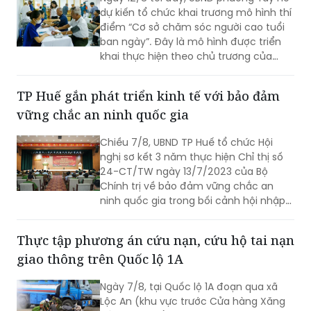
dân làm trung tâm, lấy chất lượng
dự kiến tổ chức khai trương mô hình thí
cuộc sống làm thước đo cho sự phát
điểm “Cơ sở chăm sóc người cao tuổi
triển.
ban ngày”. Đây là mô hình được triển
khai thực hiện theo chủ trương của
Thành phố Hà Nội về thí điểm mô hình
chăm sóc người cao tuổi ban ngày tại
TP Huế gắn phát triển kinh tế với bảo đảm
xã, phường.
vững chắc an ninh quốc gia
Chiều 7/8, UBND TP Huế tổ chức Hội
nghị sơ kết 3 năm thực hiện Chỉ thị số
24-CT/TW ngày 13/7/2023 của Bộ
Chính trị về bảo đảm vững chắc an
ninh quốc gia trong bối cảnh hội nhập
quốc tế toàn diện, sâu rộng.
Thực tập phương án cứu nạn, cứu hộ tai nạn
giao thông trên Quốc lộ 1A
Ngày 7/8, tại Quốc lộ 1A đoạn qua xã
Lộc An (khu vực trước Cửa hàng Xăng