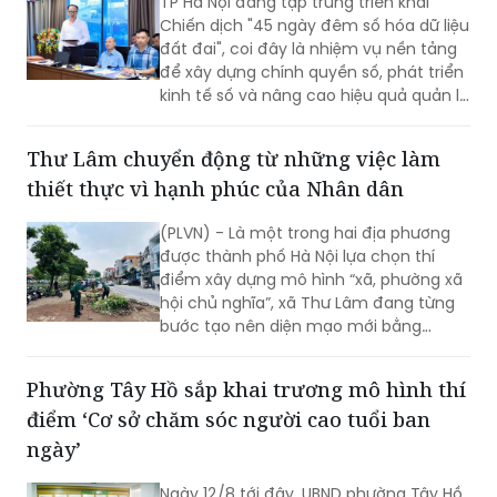
TP Hà Nội đang tập trung triển khai
Chiến dịch "45 ngày đêm số hóa dữ liệu
đất đai", coi đây là nhiệm vụ nền tảng
để xây dựng chính quyền số, phát triển
kinh tế số và nâng cao hiệu quả quản lý
nhà nước về đất đai và đã đạt được
những kết quả rất đáng chú ý.
Thư Lâm chuyển động từ những việc làm
thiết thực vì hạnh phúc của Nhân dân
(PLVN) - Là một trong hai địa phương
được thành phố Hà Nội lựa chọn thí
điểm xây dựng mô hình “xã, phường xã
hội chủ nghĩa”, xã Thư Lâm đang từng
bước tạo nên diện mạo mới bằng
những việc làm cụ thể, thiết thực. Từ
những tuyến đường được chỉnh trang,
Phường Tây Hồ sắp khai trương mô hình thí
hàng cây, bồn hoa được chăm sóc đến
điểm ‘Cơ sở chăm sóc người cao tuổi ban
các ao hồ được cải tạo, làm sạch…, tất
cả đều thể hiện sự vào cuộc của cả hệ
ngày’
thống chính trị cùng sự đồng thuận
của Nhân dân với mục tiêu lấy người
Ngày 12/8 tới đây, UBND phường Tây Hồ