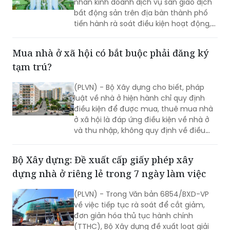
nhân kinh doanh dịch vụ sàn giao dịch
bất động sản trên địa bàn thành phố
tiến hành rà soát điều kiện hoạt động,
gửi báo cáo và hồ sơ pháp lý về cơ
quan quản lý trước ngày 28/5/2026.
Mua nhà ở xã hội có bắt buộc phải đăng ký
tạm trú?
(PLVN) - Bộ Xây dựng cho biết, pháp
luật về nhà ở hiện hành chỉ quy định
điều kiện để được mua, thuê mua nhà
ở xã hội là đáp ứng điều kiện về nhà ở
và thu nhập, không quy định về điều
kiện cư trú.
Bộ Xây dựng: Đề xuất cấp giấy phép xây
dựng nhà ở riêng lẻ trong 7 ngày làm việc
(PLVN) - Trong Văn bản 6854/BXD-VP
về việc tiếp tục rà soát để cắt giảm,
đơn giản hóa thủ tục hành chính
(TTHC), Bộ Xây dựng đề xuất loạt giải