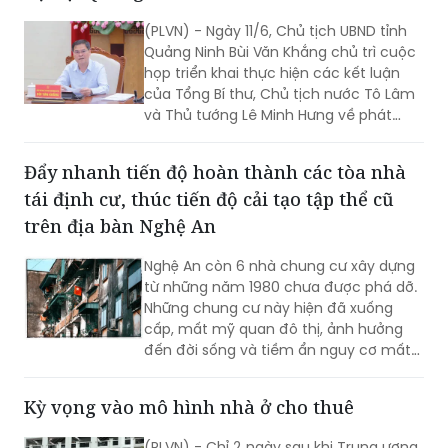
(PLVN) - Ngày 11/6, Chủ tịch UBND tỉnh
Quảng Ninh Bùi Văn Khắng chủ trì cuộc
họp triển khai thực hiện các kết luận
của Tổng Bí thư, Chủ tịch nước Tô Lâm
và Thủ tướng Lê Minh Hưng về phát
triển nhà ở xã hội, nhà ở cho thuê và
định hướng phát triển nhà ở trong thời
Đẩy nhanh tiến độ hoàn thành các tòa nhà
gian tới.
tái định cư, thúc tiến độ cải tạo tập thể cũ
trên địa bàn Nghệ An
Nghệ An còn 6 nhà chung cư xây dựng
từ những năm 1980 chưa được phá dỡ.
Những chung cư này hiện đã xuống
cấp, mất mỹ quan đô thị, ảnh hưởng
đến đời sống và tiềm ẩn nguy cơ mất
an toàn cho người dân.
Kỳ vọng vào mô hình nhà ở cho thuê
(PLVN) - Chỉ 2 ngày sau khi Trung ương