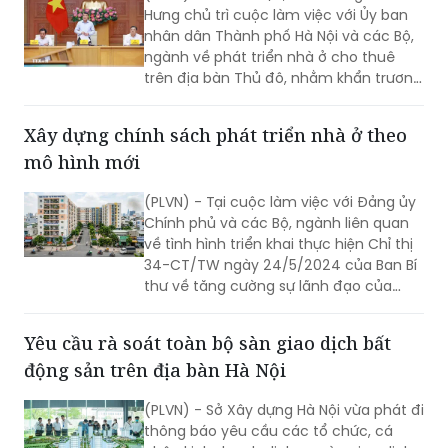
Hưng chủ trì cuộc làm việc với Ủy ban
nhân dân Thành phố Hà Nội và các Bộ,
ngành về phát triển nhà ở cho thuê
trên địa bàn Thủ đô, nhằm khẩn trương
triển khai kết luận của Tổng Bí thư, Chủ
tịch nước Tô Lâm liên quan đến nhà ở
Xây dựng chính sách phát triển nhà ở theo
xã hội và định hướng phát triển nhà ở
mô hình mới
trong thời gian tới.
(PLVN) - Tại cuộc làm việc với Đảng ủy
Chính phủ và các Bộ, ngành liên quan
về tình hình triển khai thực hiện Chỉ thị
34-CT/TW ngày 24/5/2024 của Ban Bí
thư về tăng cường sự lãnh đạo của
Đảng với công tác phát triển nhà ở xã
hội trong tình hình mới ngày 19/5 vừa
Yêu cầu rà soát toàn bộ sàn giao dịch bất
qua; những định hướng, chỉ đạo của
động sản trên địa bàn Hà Nội
Tổng Bí thư, Chủ tịch nước Tô Lâm
được dư luận đặc biệt quan tâm.
(PLVN) - Sở Xây dựng Hà Nội vừa phát đi
thông báo yêu cầu các tổ chức, cá