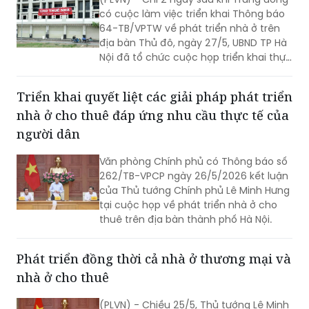
có cuộc làm việc triển khai Thông báo
64-TB/VPTW về phát triển nhà ở trên
địa bàn Thủ đô, ngày 27/5, UBND TP Hà
Nội đã tổ chức cuộc họp triển khai thực
hiện chỉ đạo của Trung ương về khởi
công các dự án nhà ở xã hội (NƠXH) và
Triển khai quyết liệt các giải pháp phát triển
nhà ở cho thuê (NƠCT).
nhà ở cho thuê đáp ứng nhu cầu thực tế của
người dân
Văn phòng Chính phủ có Thông báo số
262/TB-VPCP ngày 26/5/2026 kết luận
của Thủ tướng Chính phủ Lê Minh Hưng
tại cuộc họp về phát triển nhà ở cho
thuê trên địa bàn thành phố Hà Nội.
Phát triển đồng thời cả nhà ở thương mại và
nhà ở cho thuê
(PLVN) - Chiều 25/5, Thủ tướng Lê Minh