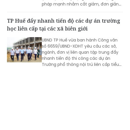
pháp mạnh nhằm cắt giảm, đơn giản
hóa TTHC trong lĩnh vực xây dựng theo
nguyên tắc: “Từ giai đoạn chuẩn bị dự
TP Huế đẩy nhanh tiến độ các dự án trường
án đến khi khởi công xây dựng, mỗi
học liên cấp tại các xã biên giới
công trình, dự án chỉ phải thực hiện 1
TTHC”.
UBND TP Huế vừa ban hành Công văn
số 6659/UBND-XDHT yêu cầu các sở,
ngành, đơn vị liên quan tập trung đẩy
nhanh tiến độ thi công các dự án
Trường phổ thông nội trú liên cấp tiểu
học và THCS tại các xã A Lưới 3, A Lưới
4.