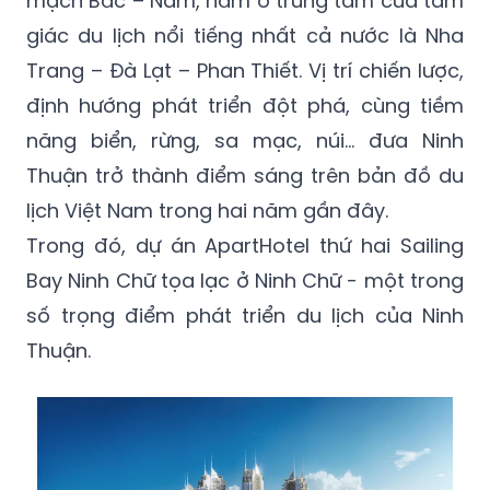
mạch Bắc – Nam, nằm ở trung tâm của tam
giác du lịch nổi tiếng nhất cả nước là Nha
Trang – Đà Lạt – Phan Thiết. Vị trí chiến lược,
định hướng phát triển đột phá, cùng tiềm
năng biển, rừng, sa mạc, núi... đưa Ninh
Thuận trở thành điểm sáng trên bản đồ du
lịch Việt Nam trong hai năm gần đây.
Trong đó, dự án ApartHotel thứ hai Sailing
Bay Ninh Chữ tọa lạc ở Ninh Chữ - một trong
số trọng điểm phát triển du lịch của Ninh
Thuận.