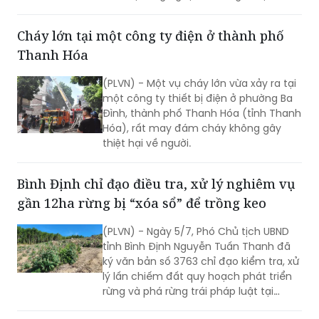
Thanh Hóa
(PLVN) - Một vụ cháy lớn vừa xảy ra tại
một công ty thiết bị điện ở phường Ba
Đình, thành phố Thanh Hóa (tỉnh Thanh
Hóa), rất may đám cháy không gây
thiệt hại về người.
Bình Định chỉ đạo điều tra, xử lý nghiêm vụ
gần 12ha rừng bị “xóa sổ” để trồng keo
(PLVN) - Ngày 5/7, Phó Chủ tịch UBND
tỉnh Bình Định Nguyễn Tuấn Thanh đã
ký văn bản số 3763 chỉ đạo kiểm tra, xử
lý lấn chiếm đất quy hoạch phát triển
rừng và phá rừng trái pháp luật tại
khoảnh 2a, tiểu khu 208 (thuộc xã Mỹ
Hiệp, huyện Phù Mỹ).
Tỉnh ủy Vĩnh Phúc ra mắt Phòng họp không
giấy E-cabinet