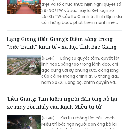
25-KL/TW của Bộ Chính trị, Bình Định đã
có những bước phát triển mạnh mẽ,
trở thành địa phương phát triển khá
trong khu vực miền Trung với quy mô
Lạng Giang (Bắc Giang): Điểm sáng trong
kinh tế không ngừng mở rộng.
“bức tranh” kinh tế - xã hội tỉnh Bắc Giang
(PLVN) - Bằng sự quyết tâm, quyết liệt,
linh hoạt, sáng tạo trong lãnh đạo, chỉ
đạo cùng với sự chung sức, đồng lòng
của cả hệ thống chính trị, 6 tháng đầu
năm 2022, Đảng bộ, chính quyền và
nhân dân huyện Lạng Giang (tỉnh Bắc
Giang) đã đoàn kết, đồng lòng thực
Tiền Giang: Tìm kiếm người đàn ông bỏ lại
hiện tốt “mục tiêu kép”; vừa triển khai
xe máy rồi nhảy cầu Rạch Miễu tự tử
quyết liệt các biện pháp phòng, chống
dịch vừa phát triển kinh tế, nâng cao
(PLVN) - Vừa lưu thông lên cầu Rạch
đời sống cho bà con nhân dân.
Miễu thì bất ngờ người đàn ông bỏ lại
xe, nón bảo hiểm và dép sau đó nhảy
cầu tự tử.