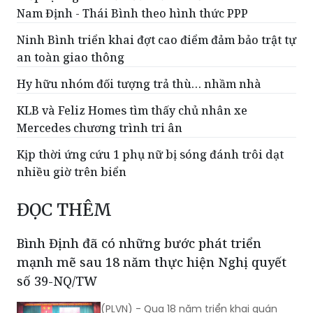
Ninh Bình triển khai đợt cao điểm đảm bảo trật tự
an toàn giao thông
Hy hữu nhóm đối tượng trả thù… nhầm nhà
KLB và Feliz Homes tìm thấy chủ nhân xe
Mercedes chương trình tri ân
Kịp thời ứng cứu 1 phụ nữ bị sóng đánh trôi dạt
nhiều giờ trên biển
ĐỌC THÊM
Bình Định đã có những bước phát triển
mạnh mẽ sau 18 năm thực hiện Nghị quyết
số 39-NQ/TW
(PLVN) - Qua 18 năm triển khai quán
triệt và tổ chức thực hiện Nghị quyết số
39-NQ/TW và sau này là Kết luận số