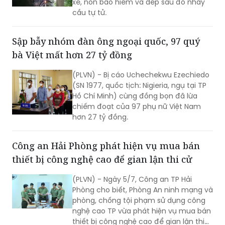
Sập bẫy nhóm đàn ông ngoại quốc, 97 quý
bà Việt mất hơn 27 tỷ đồng
(PLVN) - Bị cáo Uchechekwu Ezechiedo
(SN 1977, quốc tịch: Nigieria, ngụ tại TP
Hồ Chí Minh) cùng đồng bọn đã lừa
chiếm đoạt của 97 phụ nữ Việt Nam
hơn 27 tỷ đồng.
Công an Hải Phòng phát hiện vụ mua bán
thiết bị công nghệ cao để gian lận thi cử
(PLVN) - Ngày 5/7, Công an TP Hải
Phòng cho biết, Phòng An ninh mạng và
phòng, chống tội phạm sử dụng công
nghệ cao TP vừa phát hiện vụ mua bán
thiết bị công nghệ cao để gian lận thi
cử.
Cháy lớn tại một công ty điện ở thành phố