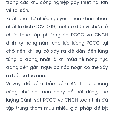
Xuất phát từ nhiều nguyên nhân khác nhau,
nhất là dịch COVID-19, một số đơn vị chưa tổ
chức thực tập phương án PCCC và CNCH
định kỳ hàng năm cho lực lượng PCCC tại
chỗ nên khi sự cố xảy ra dễ dẫn đến lúng
túng, bị động, nhất là khi mùa hè nóng nực
đang đến gần, nguy cơ hỏa hoạn có thể xảy
ra bất cứ lúc nào.
Vì vậy, để đảm bảo đảm ANTT nói chung
cũng như an toàn cháy nổ nói riêng, lực
lượng Cảnh sát PCCC và CNCH toàn tỉnh đã
tập trung tham mưu nhiều giải pháp để bịt
sở hở trong công tác này trên địa bàn toàn
tỉnh, nhất là trong các khu công nghiệp.