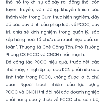
thành viên trong Cụm thực hiện nghiêm, đầy
đủ các quy định của pháp luật về PCCC; duy
trì, chia sẻ kinh nghiệm trong quản lý, sắp
xếp hàng hoá, tổ chức sản xuất hiệu quả, an
toàn", Thượng tá Chế Công Tân, Phó Trưởng
Phòng CS PCCC và CNCH nhấn mạnh.
Để công tác PCCC hiệu quả, trước hết các
nhà máy, xí nghiệp tại các KCN phải nêu cao
tinh thần trong PCCC, không được lơ là, chủ
quan. Ngoài trách nhiệm của lực lượng
PCCC và CNCH thì đòi hỏi các doanh nghiệp
phải nâng cao ý thức về PCCC cho cán bộ,
công nhân viên, thường xuyên phối hợp chặt
chẽ với các đơn vị chức năng bịt kín sở hở