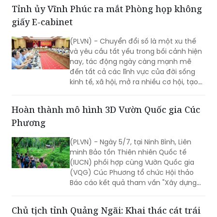
(PLVN) - Chuyển đổi số là một xu thế
và yêu cầu tất yếu trong bối cảnh hiện
nay, tác động ngày càng mạnh mẽ
đến tất cả các lĩnh vực của đời sống
kinh tế, xã hội, mở ra nhiều cơ hội, tạo
điều kiện để các địa phương nắm bắt,
bứt phá vươn lên.
Hoàn thành mô hình 3D Vườn Quốc gia Cúc
Phương
(PLVN) - Ngày 5/7, tại Ninh Bình, Liên
minh Bảo tồn Thiên nhiên Quốc tế
(IUCN) phối hợp cùng Vườn Quốc gia
(VQG) Cúc Phương tổ chức Hội thảo
Báo cáo kết quả tham vấn "Xây dựng
mô hình 3D có sự tham gia của cộng
đồng tại VQG Cúc Phương".
Chủ tịch tỉnh Quảng Ngãi: Khai thác cát trái
phép là “ăn cắp tài nguyên” cần phải xử lý
triệt để