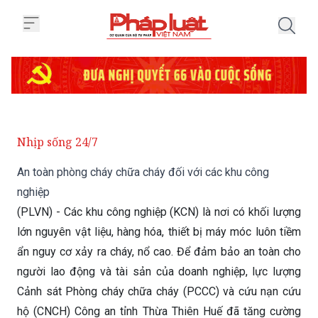
Trang chủ An toàn phòng cháy ch
Nhịp sống 24/7
An toàn phòng cháy chữa cháy đối với các khu công
nghiệp
(PLVN) - Các khu công nghiệp (KCN) là nơi có khối lượng
lớn nguyên vật liệu, hàng hóa, thiết bị máy móc luôn tiềm
ẩn nguy cơ xảy ra cháy, nổ cao. Để đảm bảo an toàn cho
người lao động và tài sản của doanh nghiệp, lực lượng
Cảnh sát Phòng cháy chữa cháy (PCCC) và cứu nạn cứu
hộ (CNCH) Công an tỉnh Thừa Thiên Huế đã tăng cường
công tác tuyên truyền, kiểm tra, giám sát việc chấp hành
các quy định về phòng cháy, chữa cháy tại các KCN trên