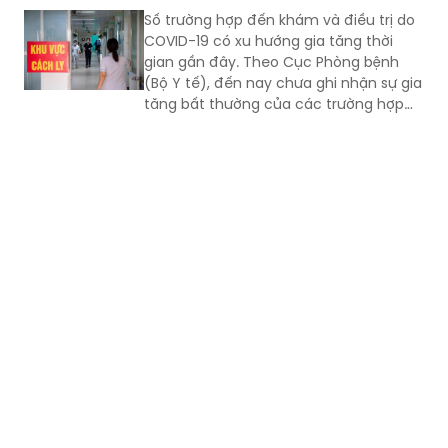
Số trường hợp đến khám và điều trị do
COVID-19 có xu hướng gia tăng thời
gian gần đây. Theo Cục Phòng bệnh
(Bộ Y tế), đến nay chưa ghi nhận sự gia
tăng bất thường của các trường hợp
nặng hoặc tử vong do COVID-19. Tuy
nhiên, mọi người, đặc biệt 6 nhóm
người có nguy cơ cao vẫn phải chủ
động phòng bệnh...