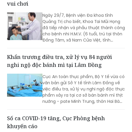
vui chơi
khẳng định đây là cách hiểu không
đúng. Thuốc lào là một dạng thuốc lá
Ngày 29/7, Bệnh viện Đa khoa tỉnh
theo quy định của pháp luật, vì vậy mọi
Quảng Trị cho biết, Khoa Tai Mũi Họng
quy định về địa điểm cấm hút, xử phạt
đã tiếp nhận và phẫu thuật thành công
vi phạm và trách nhiệm của người
cho bệnh nhi H.M.V. (6 tuổi, trú tại thôn
quản lý đều được áp dụng tương tự
Đồng Tâm, xã Nam Cửa Việt, tỉnh
như đối với thuốc lá điếu.
Quảng Trị) bị que tre đâm xuyên vành
tai trái.
Khẩn trương điều tra, xử lý vụ 84 người
nghi ngộ độc bánh mì tại Lâm Đồng
Cục An toàn thực phẩm, Bộ Y tế vừa có
văn bản gửi Sở Y tế tỉnh Lâm Đồng về
việc điều tra, xử lý vụ nghi ngộ độc thực
phẩm xảy ra tại cơ sở bán bánh mì thịt
nướng - pate Minh Trung, thôn Hai Bà
Trưng, xã Nam Ban Lâm Hà.
Số ca COVID-19 tăng, Cục Phòng bệnh
khuyến cáo