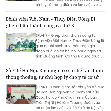
trình y tế trọng điểm và làm việc với
lãnh đạo tỉnh Cà Mau nhằm đánh giá
hiện trạng, tháo gỡ khó khăn, định
Bệnh viện Việt Nam - Thụy Điển Uông Bí
hướng phát triển hệ thống y tế địa
ghép thận thành công ca thứ 8
phương theo hướng hiện đại, đồng bộ,
đáp ứng yêu cầu chăm sóc sức khỏe
(PLVN) - Ghép thận thành công tại
nhân dân trong giai đoạn mới.
Bệnh viện Việt Nam - Thụy Điển Uông Bí
giúp người bệnh suy thận mạn giai
đoạn cuối có cơ hội hồi phục ngay tại
tỉnh Quảng Ninh. Ca thứ 8 được thực
hiện với sự hỗ trợ của Bệnh viện Việt
Đức.
Sở Y tế Hà Nội: Kiến nghị có cơ chế tài chính
thông thoáng, tự chủ hợp lý cho y tế cơ sở
(PLVN) - Đoàn giám sát chuyên đề của
Ủy ban Dân nguyện và Giám sát của
Quốc hội do Phó Chủ nhiệm Ủy ban
Trần Thị Nhị Hà làm Trưởng đoàn vừa
có cuộc làm việc với Sở Y tế Hà Nội về