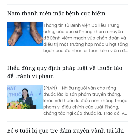
việc “giải quyết kiến nghị của cử tri về
bảo đảm nhân lực y tế nhằm nâng cao
Nam thanh niên mắc bệnh cực hiếm
chất lượng hoạt động của trạm y tế
(TYT) trong bối cảnh tổ chức chính
Thông tin từ Bệnh viện Da liễu Trung
quyền địa phương 2 cấp (CQĐP2C)”.
ương, các bác sĩ Phòng khám chuyên
đề Bệnh viêm mạch vừa chẩn đoán và
điều trị một trường hợp mắc u hạt tăng
bạch cầu đa nhân ái toan kèm viêm đa
mạch (Eosinophilic Granulomatosis
with Polyangiitis - EGPA) – một bệnh lý
Hiểu đúng quy định pháp luật về thuốc lào
viêm mạch máu kích thước nhỏ và
để tránh vi phạm
trung bình rất hiếm gặp, đặc biệt ở
người châu Á.
(PLVN) - Nhiều người vẫn cho rằng
thuốc lào là sản phẩm truyền thống,
khác với thuốc lá điếu nên không thuộc
phạm vi điều chỉnh của Luật Phòng,
chống tác hại của thuốc lá. Trao đổi với
phóng viên Báo Pháp luật Việt Nam, Ths.
Nguyễn Thị Thu Hương - chuyên gia về
Bé 6 tuổi bị que tre đâm xuyên vành tai khi
phòng, chống tác hại của thuốc lá