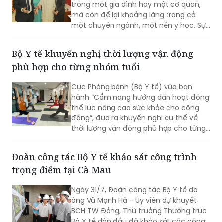
trong một gia đình hay một cơ quan,
mà còn để lại khoảng lặng trong cả
một chuyên ngành, một nền y học. Sự
từ biệt của Anh hùng Lao động, Thầy
thuốc Nhân dân, Giáo sư Vũ Văn Đính là
Bộ Y tế khuyến nghị thời lượng vận động
một mất mát như vậy.
phù hợp cho từng nhóm tuổi
Cục Phòng bệnh (Bộ Y tế) vừa ban
hành “Cẩm nang hướng dẫn hoạt động
thể lực nâng cao sức khỏe cho cộng
đồng”, đưa ra khuyến nghị cụ thể về
thời lượng vận động phù hợp cho từng
nhóm tuổi, từ trẻ em dưới 1 tuổi đến
người cao tuổi nhằm nâng cao sức
Đoàn công tác Bộ Y tế khảo sát công trình
khỏe và phòng ngừa bệnh tật.
trọng điểm tại Cà Mau
Ngày 31/7, Đoàn công tác Bộ Y tế do
ông Vũ Mạnh Hà - Ủy viên dự khuyết
BCH TW Đảng, Thứ trưởng Thường trực
Bộ Y tế dẫn đầu đã khảo sát các công