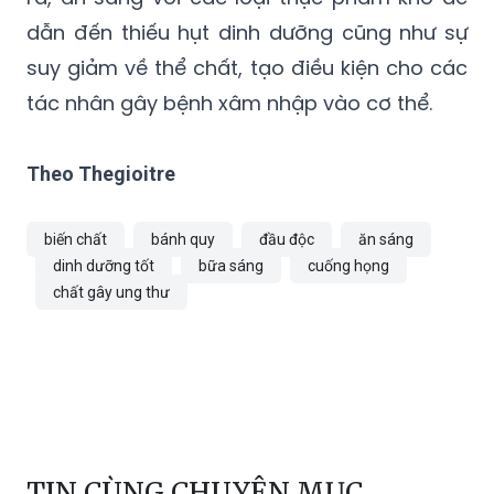
dẫn đến thiếu hụt dinh dưỡng cũng như sự
suy giảm về thể chất, tạo điều kiện cho các
tác nhân gây bệnh xâm nhập vào cơ thể.
Theo Thegioitre
biến chất
bánh quy
đầu độc
ăn sáng
dinh dưỡng tốt
bữa sáng
cuống họng
chất gây ung thư
TIN CÙNG CHUYÊN MỤC