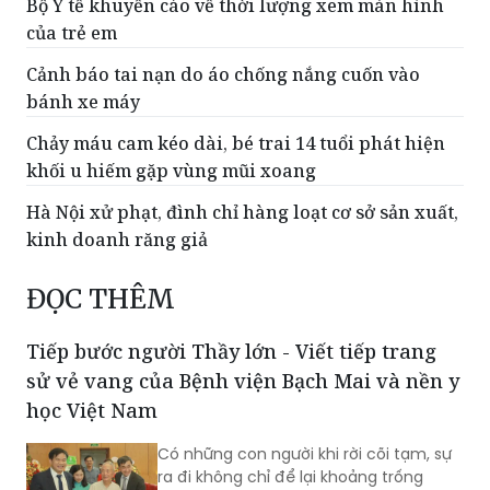
Bộ Y tế khuyến cáo về thời lượng xem màn hình
của trẻ em
Cảnh báo tai nạn do áo chống nắng cuốn vào
bánh xe máy
Chảy máu cam kéo dài, bé trai 14 tuổi phát hiện
khối u hiếm gặp vùng mũi xoang
Hà Nội xử phạt, đình chỉ hàng loạt cơ sở sản xuất,
kinh doanh răng giả
ĐỌC THÊM
Tiếp bước người Thầy lớn - Viết tiếp trang
sử vẻ vang của Bệnh viện Bạch Mai và nền y
học Việt Nam
Có những con người khi rời cõi tạm, sự
ra đi không chỉ để lại khoảng trống