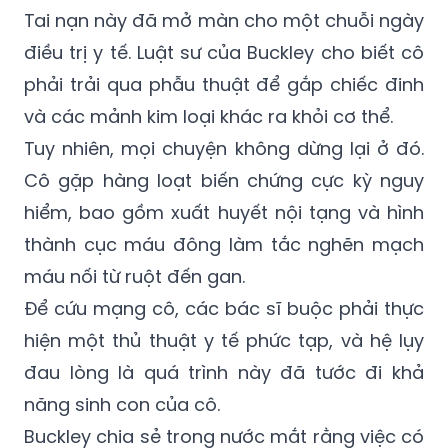
Tai nạn này đã mở màn cho một chuỗi ngày
điều trị y tế. Luật sư của Buckley cho biết cô
phải trải qua phẫu thuật để gắp chiếc đinh
và các mảnh kim loại khác ra khỏi cơ thể.
Tuy nhiên, mọi chuyện không dừng lại ở đó.
Cô gặp hàng loạt biến chứng cực kỳ nguy
hiểm, bao gồm xuất huyết nội tạng và hình
thành cục máu đông làm tắc nghẽn mạch
máu nối từ ruột đến gan.
Để cứu mạng cô, các bác sĩ buộc phải thực
hiện một thủ thuật y tế phức tạp, và hệ lụy
đau lòng là quá trình này đã tước đi khả
năng sinh con của cô.
Buckley chia sẻ trong nước mắt rằng việc có