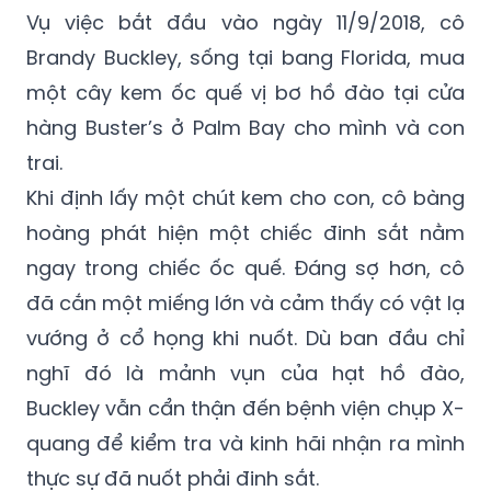
Vụ việc bắt đầu vào ngày 11/9/2018, cô
Brandy Buckley, sống tại bang Florida, mua
một cây kem ốc quế vị bơ hồ đào tại cửa
hàng Buster’s ở Palm Bay cho mình và con
trai.
Khi định lấy một chút kem cho con, cô bàng
hoàng phát hiện một chiếc đinh sắt nằm
ngay trong chiếc ốc quế. Đáng sợ hơn, cô
đã cắn một miếng lớn và cảm thấy có vật lạ
vướng ở cổ họng khi nuốt. Dù ban đầu chỉ
nghĩ đó là mảnh vụn của hạt hồ đào,
Buckley vẫn cẩn thận đến bệnh viện chụp X-
quang để kiểm tra và kinh hãi nhận ra mình
thực sự đã nuốt phải đinh sắt.