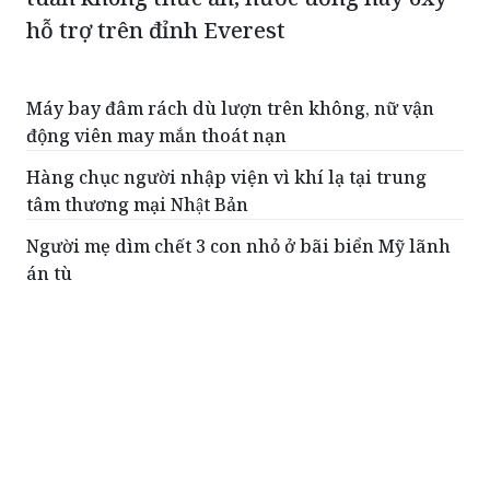
hỗ trợ trên đỉnh Everest
Máy bay đâm rách dù lượn trên không, nữ vận
động viên may mắn thoát nạn
Hàng chục người nhập viện vì khí lạ tại trung
tâm thương mại Nhật Bản
Người mẹ dìm chết 3 con nhỏ ở bãi biển Mỹ lãnh
án tù
Đại gia California bị phạt 2,5 triệu USD vì chặn
đường xuống biển
Cúm gia cầm lần đầu được phát hiện ở gấu Bắc
Cực tại châu Âu
ĐỌC THÊM